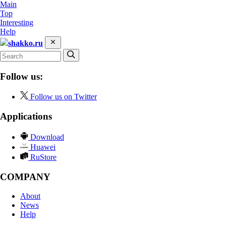
Main
Top
Interesting
Help
shakko.ru
Follow us:
Follow us on Twitter
Applications
Download
Huawei
RuStore
COMPANY
About
News
Help