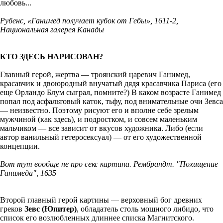
любовь...
Рубенс, «Ганимед получает кубок от Гебы», 1611-2,
Национальная галерея Канады
КТО ЗДЕСЬ НАРИСОВАН?
Главный герой, жертва — троянский царевич Ганимед,
красавчик и двоюродный внучатый дядя красавчика Париса (его
еще Орландо Блум сыграл, помните?) В каком возрасте Ганимед
попал под асфальтовый каток, тьфу, под внимательные очи Зевса
— неизвестно. Поэтому рисуют его и вполне себе зрелым
мужчиной (как здесь), и подростком, и совсем маленьким
мальчиком — все зависит от вкусов художника. Либо (если
автор ванильный гетеросексуал) — от его художественной
концепции.
Вот тут вообще не про секс картина. Рембрандт. "Похищение
Ганимеда", 1635
Второй главный герой картины — верховный бог древних
греков
Зевс (Юпитер)
, обладатель столь мощного либидо, что
список его возлюбленных длиннее списка Магнитского.