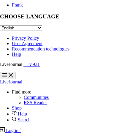
Frank
CHOOSE LANGUAGE
Privacy Policy
User Agreement
Recommendation technologies
Help
LiveJournal
— v.931
?
?
LiveJournal
Find more
Communities
RSS Reader
Shop
Help
Search
Log in
`