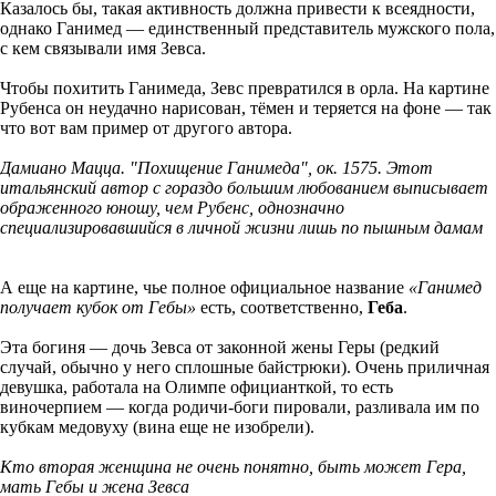
Казалось бы, такая активность должна привести к всеядности,
однако Ганимед — единственный представитель мужского пола,
с кем связывали имя Зевса.
Чтобы похитить Ганимеда, Зевс превратился в орла. На картине
Рубенса он неудачно нарисован, тёмен и теряется на фоне — так
что вот вам пример от другого автора.
Дамиано Мацца. "Похищение Ганимеда", ок. 1575. Этот
итальянский автор с гораздо большим любованием выписывает
ображенного юношу, чем Рубенс, однозначно
специализировавшийся в личной жизни лишь по пышным дамам
А еще на картине, чье полное официальное название
«Ганимед
получает кубок от Гебы»
есть, соответственно,
Геба
.
Эта богиня — дочь Зевса от законной жены Геры (редкий
случай, обычно у него сплошные байстрюки). Очень приличная
девушка, работала на Олимпе официанткой, то есть
виночерпием — когда родичи-боги пировали, разливала им по
кубкам медовуху (вина еще не изобрели).
Кто вторая женщина не очень понятно, быть может Гера,
мать Гебы и жена Зевса