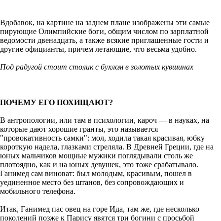
Вдобавок, на картине на заднем плане изображены эти самые
пирующие Олимпийские боги, общим числом по зарплатной
ведомости двенадцать, а также всякие приглашенные гости и
другие официанты, причем летающие, что весьма удобно.
Под радугой стоит столик с бухлом в золотых кувшинах
ПОЧЕМУ ЕГО ПОХИЩАЮТ?
В антропологии, или там в психологии, кароч — в науках, на
которые дают хорошие гранты, это называется
"провокативность самки": мол, ходила такая красивая, юбку
короткую надела, глазками стреляла. В Древней Греции, где на
юных мальчиков мощные мужики поглядывали столь же
плотоядно, как и на юных девушек, это тоже срабатывало.
Ганимед сам виноват: был молодым, красивым, пошел в
уединенное место без штанов, без сопровождающих и
мобильного телефона.
Итак, Ганимед пас овец на горе Ида, там же, где несколько
поколений позже к Парису явятся три богини с просьбой