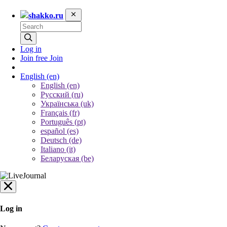
shakko.ru
Log in
Join free
Join
English
(en)
English (en)
Русский (ru)
Українська (uk)
Français (fr)
Português (pt)
español (es)
Deutsch (de)
Italiano (it)
Беларуская (be)
Log in