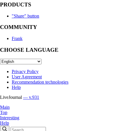
PRODUCTS
"Share" button
COMMUNITY
Frank
CHOOSE LANGUAGE
Privacy Policy
User Agreement
Recommendation technologies
Help
LiveJournal
— v.931
Main
Top
Interesting
Help