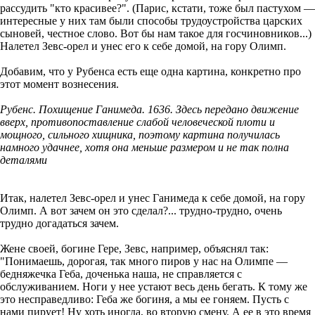
рассудить "кто красивее?". (Парис, кстати, тоже был пастухом —
интересные у них там были способы трудоустройства царских
сыновей, честное слово. Вот бы нам такое для госчиновников...)
Налетел Зевс-орел и унес его к себе домой, на гору Олимп.
Добавим, что у Рубенса есть еще одна картина, конкретно про
этот момент вознесения.
Рубенс. Похищение Ганимеда. 1636. Здесь передано движение
вверх, противопоставление слабой человеческой плоти и
мощного, сильного хищника, поэтому картина получилась
намного удачнее, хотя она меньше размером и не так полна
деталями
Итак, налетел Зевс-орел и унес Ганимеда к себе домой, на гору
Олимп. А вот зачем он это сделал?... трудно-трудно, очень
трудно догадаться зачем.
Жене своей, богине Гере, Зевс, например, объяснял так:
"Понимаешь, дорогая, так много пиров у нас на Олимпе —
бедняжечка Геба, доченька наша, не справляется с
обслуживанием. Ноги у нее устают весь день бегать. К тому же
это несправедливо: Геба же богиня, а мы ее гоняем. Пусть с
нами пирует! Ну хоть иногда, во вторую смену. А ее в это время