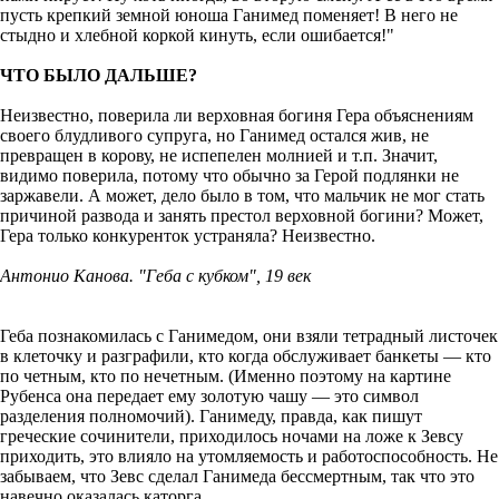
пусть крепкий земной юноша Ганимед поменяет! В него не
стыдно и хлебной коркой кинуть, если ошибается!"
ЧТО БЫЛО ДАЛЬШЕ?
Неизвестно, поверила ли верховная богиня Гера объяснениям
своего блудливого супруга, но Ганимед остался жив, не
превращен в корову, не испепелен молнией и т.п. Значит,
видимо поверила, потому что обычно за Герой подлянки не
заржавели. А может, дело было в том, что мальчик не мог стать
причиной развода и занять престол верховной богини? Может,
Гера только конкуренток устраняла? Неизвестно.
Антонио Канова. "Геба с кубком", 19 век
Геба познакомилась с Ганимедом, они взяли тетрадный листочек
в клеточку и разграфили, кто когда обслуживает банкеты — кто
по четным, кто по нечетным. (Именно поэтому на картине
Рубенса она передает ему золотую чашу — это символ
разделения полномочий). Ганимеду, правда, как пишут
греческие сочинители, приходилось ночами на ложе к Зевсу
приходить, это влияло на утомляемость и работоспособность. Не
забываем, что Зевс сделал Ганимеда бессмертным, так что это
навечно оказалась каторга...