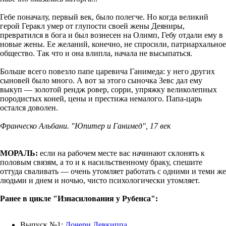
Гебе поначалу, первый век, было полегче. Но когда великий
герой Геракл умер от глупости своей жены Деяниры,
превратился в бога и был вознесен на Олимп, Гебу отдали ему в
новые жены. Ее желаний, конечно, не спросили, патриархальное
общество. Так что и она влипла, начала не высыпаться.
Больше всего повезло папе царевича Ганимеда: у него других
сыновей было много. А вот за этого сыночка Зевс дал ему
выкуп — золотой рендж ровер, сорри, упряжку великолепных
породистых коней, цены и престижа немалого. Папа-царь
остался доволен.
Франческо Альбани. "Юпитер и Ганимед", 17 век
МОРАЛЬ:
если на рабочем месте вас начинают склонять к
половым связям, а то и к насильственному браку, спешите
оттуда сваливать — очень утомляет работать с одними и теми же
людьми и днем и ночью, чисто психологически утомляет.
Ранее в цикле "Изнасилования у Рубенса":
Выпуск №1:
Дочери Левкиппа