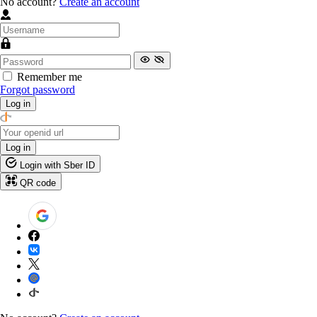
No account?
Create an account
Remember me
Forgot password
Log in
Log in
Login with Sber ID
QR code