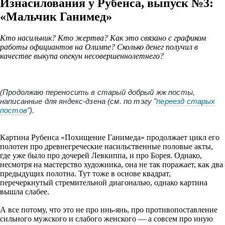
Изнасилования у Рубенса, выпуск №3:
«Мальчик Ганимед»
Кто насильник? Кто жертва? Как это связано с графиком
работы официантов на Олимпе? Сколько денег получил в
качестве выкупа опекун несовершеннолетнего?
(Продолжаю переносить в старый добрый жж посты,
написанные для яндекс-дзена (см. по тэгу "
переезд старых
постов
").
Картина Рубенса «Похищение Ганимеда» продолжает цикл его
полотен про древнегреческие насильственные половые акты,
где уже было про дочерей Левкиппа, и про Борея. Однако,
несмотря на мастерство художника, она не так поражает, как два
предыдущих полотна. Тут тоже в основе квадрат,
перечеркнутый стремительной диагональю, однако картина
вышла слабее.
А все потому, что это не про инь-янь, про противопоставление
сильного мужского и слабого женского — а совсем про иную