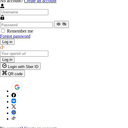
No account?
Create an account
Remember me
Forgot password
Log in
Log in
Login with Sber ID
QR code