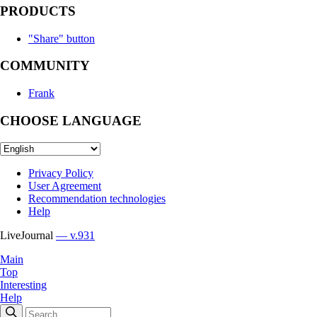
PRODUCTS
"Share" button
COMMUNITY
Frank
CHOOSE LANGUAGE
Privacy Policy
User Agreement
Recommendation technologies
Help
LiveJournal
— v.931
Main
Top
Interesting
Help