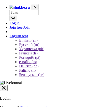
shakko.ru
Log in
Join free
Join
English
(en)
English (en)
Русский (ru)
Українська (uk)
Français (fr)
Português (pt)
español (es)
Deutsch (de)
Italiano (it)
Беларуская (be)
Log in