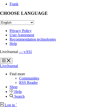
Frank
CHOOSE LANGUAGE
Privacy Policy
User Agreement
Recommendation technologies
Help
LiveJournal
— v.931
?
?
LiveJournal
Find more
Communities
RSS Reader
Shop
Help
Search
Log in
`