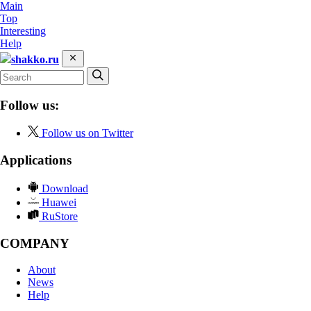
Main
Top
Interesting
Help
shakko.ru
Follow us:
Follow us on Twitter
Applications
Download
Huawei
RuStore
COMPANY
About
News
Help