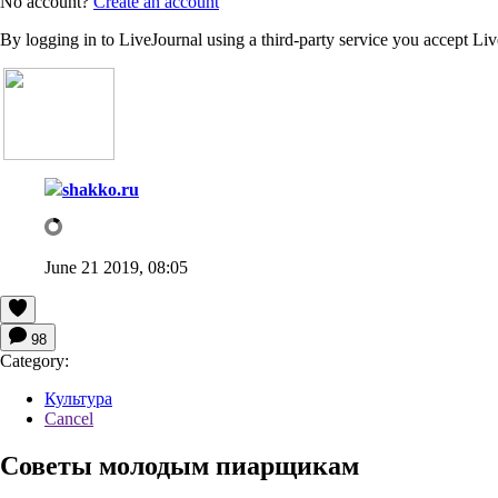
No account?
Create an account
By logging in to LiveJournal using a third-party service you accept Li
shakko.ru
June 21 2019, 08:05
98
Category:
Культура
Cancel
Советы молодым пиарщикам