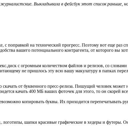
, журналистские. Выкладывала в фейсбук этот список раньше, но
е, с поправкой на технический прогресс. Поэтому вот еще раз с
 удобства вашего потенциального контрагента, от которого вы х
екс.диск с огромным количеством файлов и релизов, со словами
итающему не пришлось эту всю вашу макулатуру в папках перел
о скачать от буквенного пресс-релиза. Пишущий человек может н
ридется качать 400 МБ ваших фоточек для этого, то он скорей все
 невозможно копировать буквы. Их приходится перепечатывать 
и, логотипы, шапки красивые графические в хедеры и футеры. О