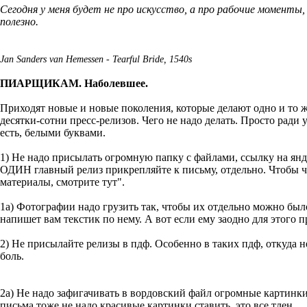
Сегодня у меня будет не про искусство, а про рабочие моменты
полезно.
Jan Sanders van Hemessen - Tearful Bride, 1540s
ПИАРЩИКАМ. Наболевшее.
Приходят новые и новые поколения, которые делают одно и то ж
десятки-сотни пресс-релизов. Чего не надо делать. Просто ради
есть, белыми буквами.
1) Не надо присылать огромную папку с файлами, ссылку на янд
ОДИН главный релиз прикрепляйте к письму, отдельно. Чтобы ч
материалы, смотрите тут".
1а) Фотографии надо грузить так, чтобы их отдельно можно был
напишет вам текстик по нему. А вот если ему заодно для этого п
2) Не присылайте релизы в пдф. Особенно в таких пдф, откуда
боль.
2а) Не надо зафигачивать в вордовский файл огромные картинк
письма тоже не надо красивые картинки ставить, это все тлен.