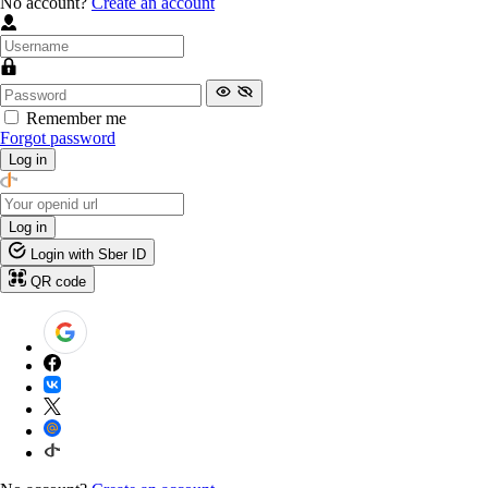
No account?
Create an account
Remember me
Forgot password
Log in
Log in
Login with Sber ID
QR code