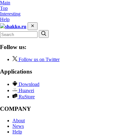
Main
Top
Interesting
Help
shakko.ru
Follow us:
Follow us on Twitter
Applications
Download
Huawei
RuStore
COMPANY
About
News
Help