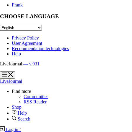
Frank
CHOOSE LANGUAGE
Privacy Policy
User Agreement
Recommendation technologies
Help
LiveJournal
— v.931
?
?
LiveJournal
Find more
Communities
RSS Reader
Shop
Help
Search
Log in
`