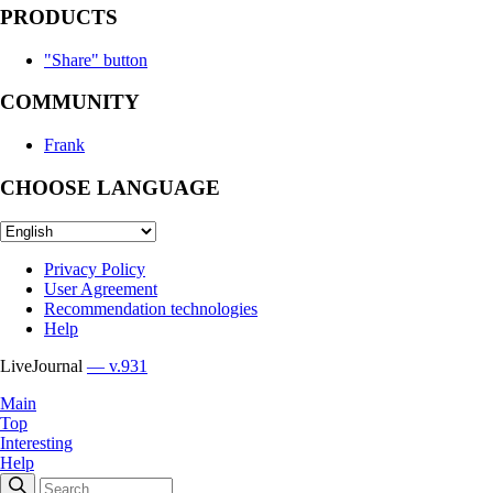
PRODUCTS
"Share" button
COMMUNITY
Frank
CHOOSE LANGUAGE
Privacy Policy
User Agreement
Recommendation technologies
Help
LiveJournal
— v.931
Main
Top
Interesting
Help