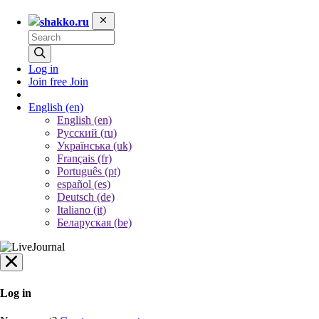
shakko.ru
Log in
Join free
Join
English
(en)
English (en)
Русский (ru)
Українська (uk)
Français (fr)
Português (pt)
español (es)
Deutsch (de)
Italiano (it)
Беларуская (be)
Log in