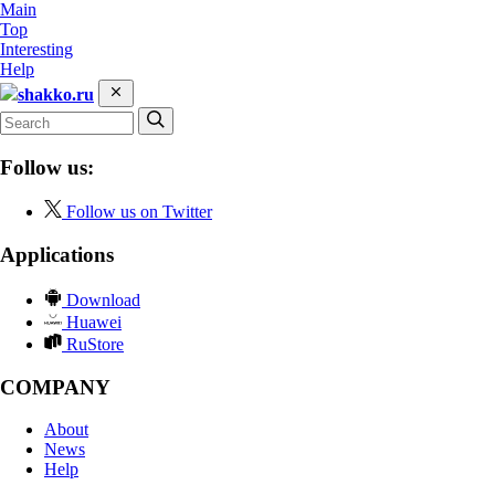
Main
Top
Interesting
Help
shakko.ru
Follow us:
Follow us on Twitter
Applications
Download
Huawei
RuStore
COMPANY
About
News
Help