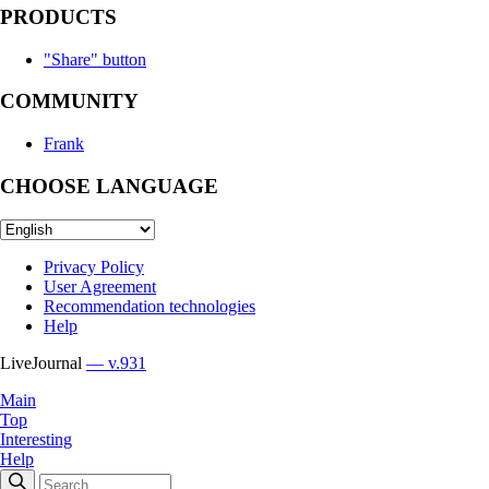
PRODUCTS
"Share" button
COMMUNITY
Frank
CHOOSE LANGUAGE
Privacy Policy
User Agreement
Recommendation technologies
Help
LiveJournal
— v.931
Main
Top
Interesting
Help