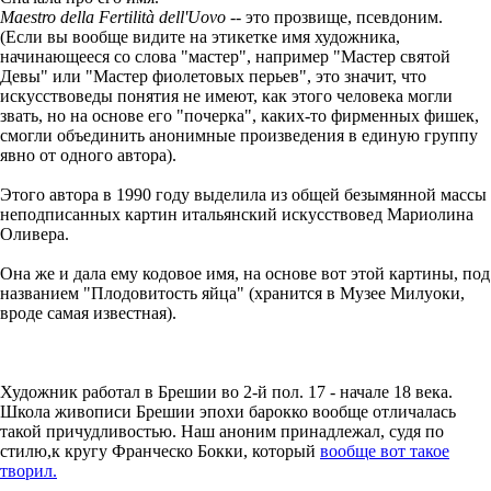
Maestro della Fertilità dell'Uovo
-- это прозвище, псевдоним.
(Если вы вообще видите на этикетке имя художника,
начинающееся со слова "мастер", например "Мастер святой
Девы" или "Мастер фиолетовых перьев", это значит, что
искусствоведы понятия не имеют, как этого человека могли
звать, но на основе его "почерка", каких-то фирменных фишек,
смогли объединить анонимные произведения в единую группу
явно от одного автора).
Этого автора в 1990 году выделила из общей безымянной массы
неподписанных картин итальянский искусствовед Мариолина
Оливера.
Она же и дала ему кодовое имя, на основе вот этой картины, под
названием "Плодовитость яйца" (хранится в Музее Милуоки,
вроде самая известная).
Художник работал в Брешии во 2-й пол. 17 - начале 18 века.
Школа живописи Брешии эпохи барокко вообще отличалась
такой причудливостью. Наш аноним принадлежал, судя по
стилю,к кругу Франческо Бокки, который
вообще вот такое
творил.