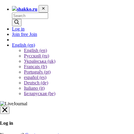
shakko.ru
Log in
Join free
Join
English
(en)
English (en)
Русский (ru)
Українська (uk)
Français (fr)
Português (pt)
español (es)
Deutsch (de)
Italiano (it)
Беларуская (be)
Log in