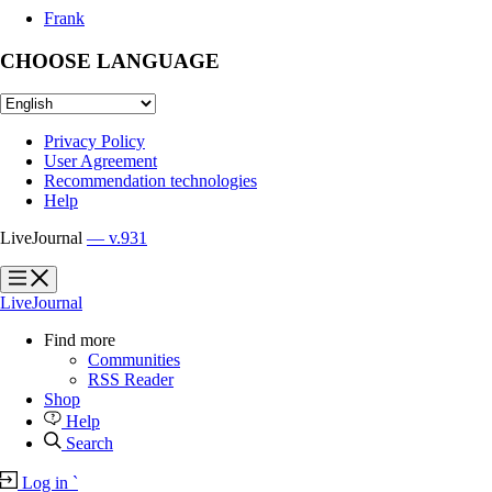
Frank
CHOOSE LANGUAGE
Privacy Policy
User Agreement
Recommendation technologies
Help
LiveJournal
— v.931
?
?
LiveJournal
Find more
Communities
RSS Reader
Shop
Help
Search
Log in
`