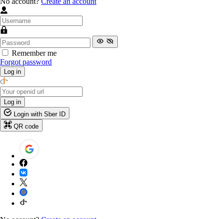
No account?
Create an account
Remember me
Forgot password
Log in
Log in
Login with Sber ID
QR code