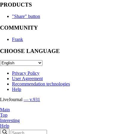
PRODUCTS
"Share" button
COMMUNITY
Frank
CHOOSE LANGUAGE
Privacy Policy
User Agreement
Recommendation technologies
Help
LiveJournal
— v.931
Main
Top
Interesting
Help