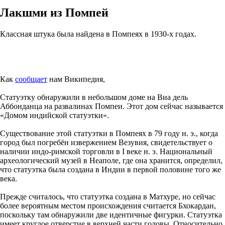
Лакшми из Помпей
Классная штука была найдена в Помпеях в 1930-х годах.
Как
сообщает
нам Википедия,
Статуэтку обнаружили в небольшом доме на Виа дель
Аббонданца на развалинах Помпеи. Этот дом сейчас называется
«Домом индийской статуэтки».
Существование этой статуэтки в Помпеях в 79 году н. э., когда
город был погребён извержением Везувия, свидетельствует о
наличии индо-римской торговли в I веке н. э. Национальный
археологический музей в Неаполе, где она хранится, определил,
что статуэтка была создана в Индии в первой половине того же
века.
Прежде считалось, что статуэтка создана в Матхуре, но сейчас
более вероятным местом происхождения считается Бхокардан,
поскольку там обнаружили две идентичные фигурки. Статуэтка
имеет круглое отверстие в верхней части головы. Относительно