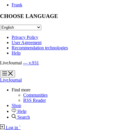
Frank
CHOOSE LANGUAGE
Privacy Policy
User Agreement
Recommendation technologies
Help
LiveJournal
— v.931
?
?
LiveJournal
Find more
Communities
RSS Reader
Shop
Help
Search
Log in
`