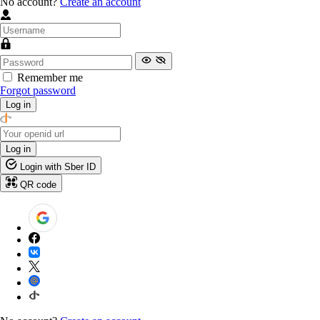
No account?
Create an account
Remember me
Forgot password
Log in
Log in
Login with Sber ID
QR code