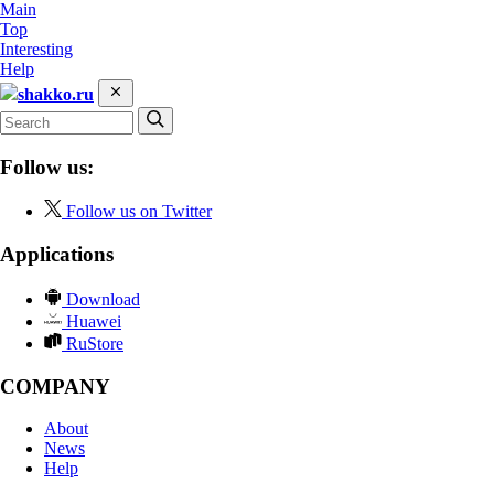
Main
Top
Interesting
Help
shakko.ru
Follow us:
Follow us on Twitter
Applications
Download
Huawei
RuStore
COMPANY
About
News
Help