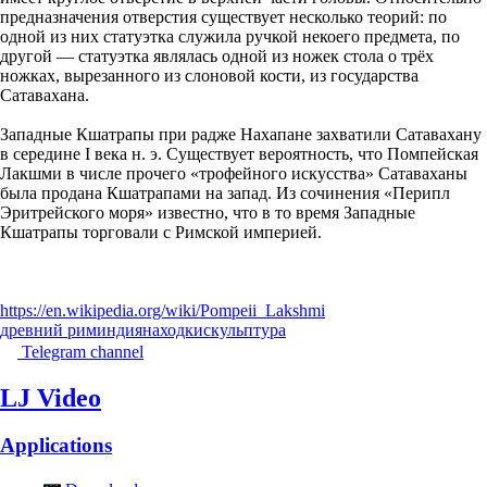
предназначения отверстия существует несколько теорий: по
одной из них статуэтка служила ручкой некоего предмета, по
другой — статуэтка являлась одной из ножек стола о трёх
ножках, вырезанного из слоновой кости, из государства
Сатавахана.
Западные Кшатрапы при радже Нахапане захватили Сатавахану
в середине I века н. э. Существует вероятность, что Помпейская
Лакшми в числе прочего «трофейного искусства» Сатаваханы
была продана Кшатрапами на запад. Из сочинения «Перипл
Эритрейского моря» известно, что в то время Западные
Кшатрапы торговали с Римской империей.
https://en.wikipedia.org/wiki/Pompeii_Lakshmi
древний рим
индия
находки
скульптура
Telegram channel
LJ Video
Applications