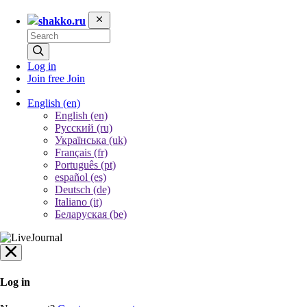
shakko.ru
Log in
Join free
Join
English
(en)
English (en)
Русский (ru)
Українська (uk)
Français (fr)
Português (pt)
español (es)
Deutsch (de)
Italiano (it)
Беларуская (be)
Log in