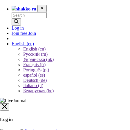
shakko.ru
Log in
Join free
Join
English
(en)
English (en)
Русский (ru)
Українська (uk)
Français (fr)
Português (pt)
español (es)
Deutsch (de)
Italiano (it)
Беларуская (be)
Log in