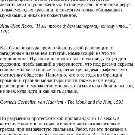
желательно полуобнаженных. Ясное же дело: в монашки берут
только молодых красавиц, и снятся им только обнимашки с
мужиками, а никак не божественное.
Жан-Жак Лекю. "И мы тоже будем матерями, потому что...".
1794
Как бы карикатура времен Французской революции, с
загадочным названием-цитатой, намекающей на что-то
неприличное. Ну, соски не просто так торчат ведь. Еще один
художник, пребывавший в уверенности, что под рясами скрыты
сплошь молодые сочные тела, несмотря на демографическую
статистику общества. Напомню, что в те годы во Франции
громили и грабили монастыри почти также, как в нашу
революцию, и множество монашек оказалось на обочине жизни,
не зная, куда идти и как жить дальше.
Cornelis Cornelisz. van Haarlem - The Monk and the Nun, 1591
По разумению протестантской пропаганды 16-17 веков, в
католических монастырях все занимались исключительно
грехом, причем зачастую свальным. Работ, где это показано в
подробностях - завались, сорри за каламбур. А в 19 веке сцен