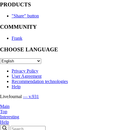
PRODUCTS
"Share" button
COMMUNITY
Frank
CHOOSE LANGUAGE
Privacy Policy
User Agreement
Recommendation technologies
Help
LiveJournal
— v.931
Main
Top
Interesting
Help