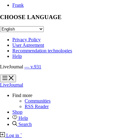
Frank
CHOOSE LANGUAGE
Privacy Policy
User Agreement
Recommendation technologies
Help
LiveJournal
— v.931
?
?
LiveJournal
Find more
Communities
RSS Reader
Shop
Help
Search
Log in
`