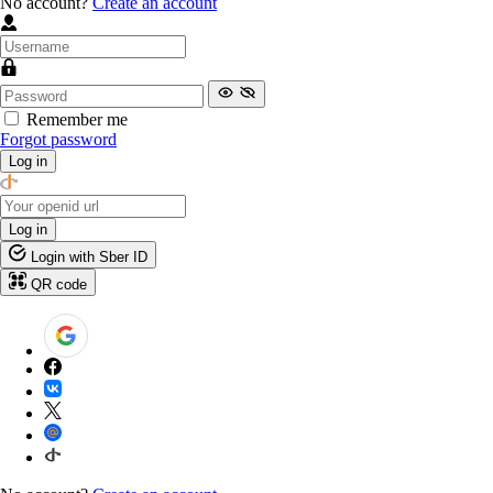
No account?
Create an account
Remember me
Forgot password
Log in
Log in
Login with Sber ID
QR code