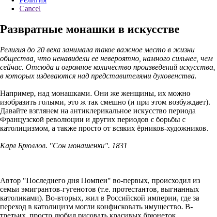
Cancel
Развратные монашки в искусстве
Религия до 20 века занимала такое важное место в жизни
общества, что ненавидели ее невероятно, намного сильнее, чем
сейчас. Отсюда и огромное количество произведений искусства,
в которых издеваются над представителями духовенства.
Например, над монашками. Они же женщины, их можно
изобразить голыми, это ж так смешно (и при этом возбуждает).
Давайте взглянем на антиклерикальное искусство периода
Французской революции и других периодов с борьбы с
католицизмом, а также просто от всяких ёрников-художников.
Карл Брюллов. "Сон монашенки". 1831
Автор "Последнего дня Помпеи" во-первых, происходил из
семьи эмигрантов-гугенотов (т.е. протестантов, выгнанных
католиками). Во-вторых, жил в Российской империи, где за
переход в католицизм могли конфисковать имущество. В-
третьих, просто любил рисовать красивых брюнеток,