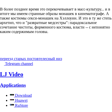
В более позднее время это перекочевывает в масс-культуру... и в
итоге мы имеем странные образы монашек в кинематографе. А
также костюмы секси-монашек на Хэллоуин. И это в ту же степь
архетип, что и "развратные медсестры": парадоксальное
сочетание чистоты, форменного костюма, власти -- с непонятно
каким содержимым головы.
переезд старых постов
телесный низ
Telegram channel
LJ Video
Applications
Download
Huawei
RuStore