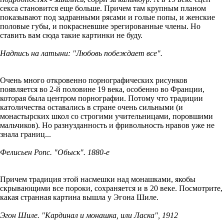
секса становится еще больше. Причем там крупным планом
показывают под задранными рясами и голые попы, и женские
половые губы, и покрасневшие эрегированные члены. Но
ставить вам сюда такие картинки не буду.
Надпись на латыни: "Любовь побеждает все".
Очень много откровенно порнографических рисунков
появляется во 2-й половине 19 века, особенно во Франции,
которая была центром порнографии. Потому что традиции
католичества оставались в стране очень сильными (и
монастырских школ со строгими учительницами, поровшими
мальчиков). Но разнузданность и фривольность нравов уже не
знала границ...
Фелисьен Ропс. "Обыск". 1880-е
Причем традиция этой насмешки над монашками, якобы
скрывающими все пороки, сохраняется и в 20 веке. Посмотрите,
какая странная картина вышла у Эгона Шиле.
Эгон Шиле. "Кардинал и монашка, или Ласка", 1912