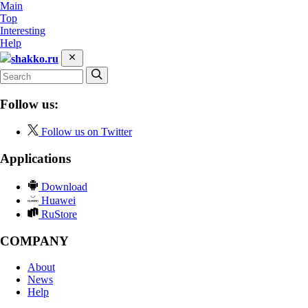
Main
Top
Interesting
Help
shakko.ru
Follow us:
Follow us on Twitter
Applications
Download
Huawei
RuStore
COMPANY
About
News
Help