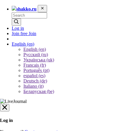
shakko.ru
Log in
Join free
Join
English
(en)
English (en)
Русский (ru)
Українська (uk)
Français (fr)
Português (pt)
español (es)
Deutsch (de)
Italiano (it)
Беларуская (be)
Log in