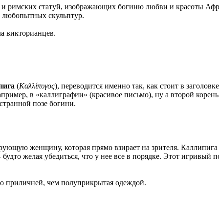
 и римских статуй, изображающих богиню любви и красоты Афро
и любопытных скульптур.
ла викторианцев.
пига
(
Καλλίπυγος
), переводится именно так, как стоит в заголо
апример, в «каллиграфии» (красивое письмо), ну а второй корен
странной позе богини.
ющую женщину, которая прямо взирает на зрителя. Каллипига —
— будто желая убедиться, что у нее все в порядке. Этот игривый
ого приличней, чем полуприкрытая одеждой.