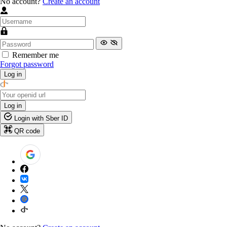
No account?
Create an account
Remember me
Forgot password
Log in
Log in
Login with Sber ID
QR code