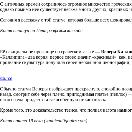
С античных времен сохранилось огромное множество греческих
однако помимо нее существует весьма много других, красивых 
Сегодня я расскажу о той статуе, которая больше всех шокирова
Копия статуи на Петергофском каскаде
Её официальное прозвище на греческом языке —
Венера Калли
«Каллипига» два корня: первое слово значит «красивый», как, н
прозвание скульптура получила своей необычной иконографии, 
source
Обычно статуи Венеры изображают прекрасную, спокойно позиру
назад, смотрит себе через плечо, приподнимая платье (пеплос) 
нагого тела придает статуе особенную пикантность.
Кроме того, это доказательство тезиса, что полная нагота намн
Копия начала 19 века (vannieantiquairs.com)