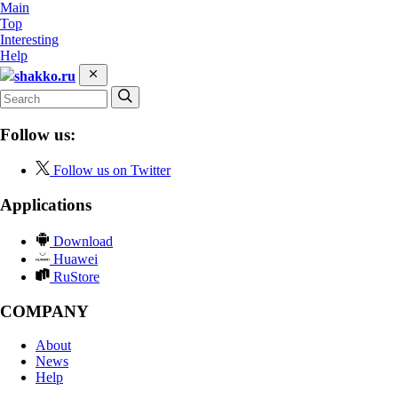
Main
Top
Interesting
Help
shakko.ru
Follow us:
Follow us on Twitter
Applications
Download
Huawei
RuStore
COMPANY
About
News
Help