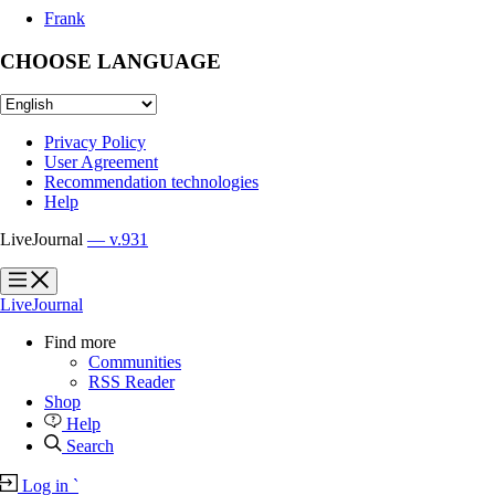
Frank
CHOOSE LANGUAGE
Privacy Policy
User Agreement
Recommendation technologies
Help
LiveJournal
— v.931
?
?
LiveJournal
Find more
Communities
RSS Reader
Shop
Help
Search
Log in
`