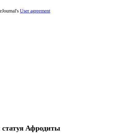
veJournal's
User agreement
 статуя Афродиты