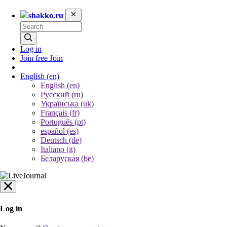
shakko.ru
Log in
Join free
Join
English
(en)
English (en)
Русский (ru)
Українська (uk)
Français (fr)
Português (pt)
español (es)
Deutsch (de)
Italiano (it)
Беларуская (be)
Log in