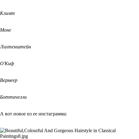
Климт
Моне
Лихтенштейн
О'Киф
Вермеер
Боттичелли
А вот новое из ее инстаграмма: