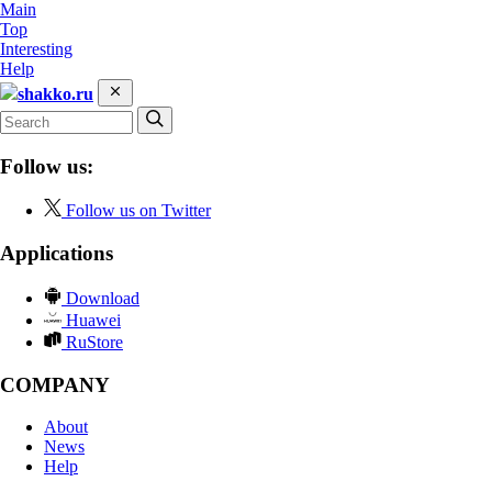
Main
Top
Interesting
Help
shakko.ru
Follow us:
Follow us on Twitter
Applications
Download
Huawei
RuStore
COMPANY
About
News
Help