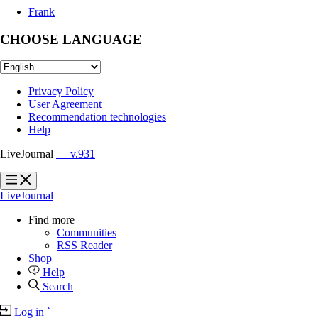
Frank
CHOOSE LANGUAGE
Privacy Policy
User Agreement
Recommendation technologies
Help
LiveJournal
— v.931
?
?
LiveJournal
Find more
Communities
RSS Reader
Shop
Help
Search
Log in
`