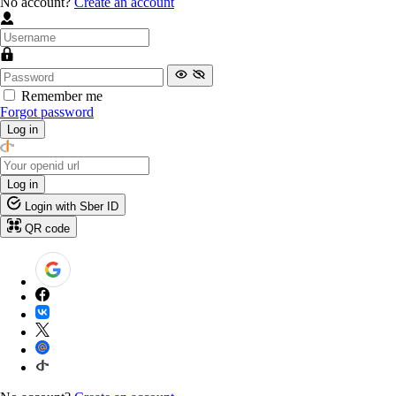
No account?
Create an account
Remember me
Forgot password
Log in
Log in
Login with Sber ID
QR code