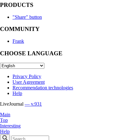
PRODUCTS
"Share" button
COMMUNITY
Frank
CHOOSE LANGUAGE
Privacy Policy
User Agreement
Recommendation technologies
Help
LiveJournal
— v.931
Main
Top
Interesting
Help