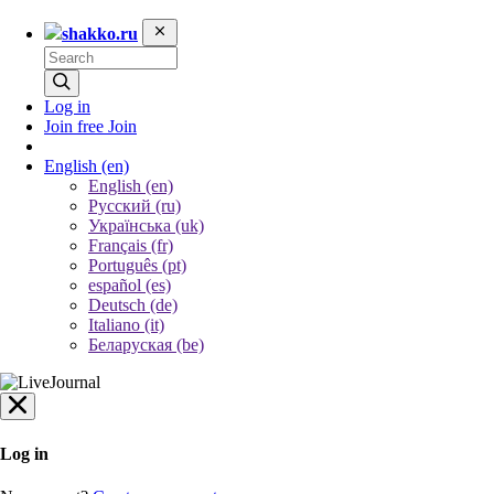
shakko.ru
Log in
Join free
Join
English
(en)
English (en)
Русский (ru)
Українська (uk)
Français (fr)
Português (pt)
español (es)
Deutsch (de)
Italiano (it)
Беларуская (be)
Log in