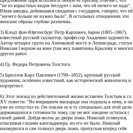
предложение царя исполнить любую ее просьбу, отвечает, что
"не из корыстных видов беседует с ним, что ей ничего не надо".
Юная шведка, добившаяся свидания с государем, говорит, что ей
"ничего больше не нужно было". В остальных отношениях эти
женские образы глубоко различны.
3) Клодт фон-Юргенсбург Петр Карлович, барон (1805--1867),
известный русский скульптор, профессор Академии художеств.
Автор четырех групп на Аничковой мосту в Ленинграде, статуи
Николая I верхом на коне (там же), памятника Крылову и многих
других работ.
4) Гр. Федора Петровича Толстого.
5) Брюллов Карл Павлович (1799--1852), крупный русский
художник, особенно известный, как исторический живописец и
портретист.
6) Этот эпизод из действительной жизни вставлен Толстым в гл.
XV повести: "Во вчерашнем маскараде она подошла к нему, и он
уже не отпустил ее. Он повлек ее в ту специально для этой цели
державшуюся в готовности ложу, где он мог наедине остаться с
своей дамой. Дойдя молча до двери ложи, Николай оглянулся,
отыскивая глазами капельдинера, но его не было. Николай
нахмурился и сам толкнул дверь ложи, пропуская вперед себя