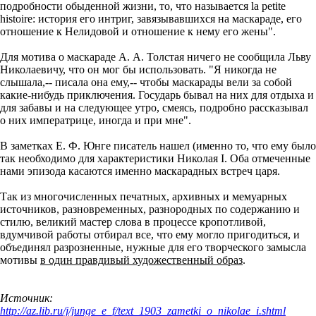
подробности обыденной жизни, то, что называется la petite
histoire: история его интриг, завязывавшихся на маскараде, его
отношение к Нелидовой и отношение к нему его жены".
Для мотива о маскараде А. А. Толстая ничего не сообщила Льву
Николаевичу, что он мог бы использовать. "Я никогда не
слышала,-- писала она ему,-- чтобы маскарады вели за собой
какие-нибудь приключения. Государь бывал на них для отдыха и
для забавы и на следующее утро, смеясь, подробно рассказывал
о них императрице, иногда и при мне".
В заметках Е. Ф. Юнге писатель нашел (именно то, что ему было
так необходимо для характеристики Николая I. Оба отмеченные
нами эпизода касаются именно маскарадных встреч царя.
Так из многочисленных печатных, архивных и мемуарных
источников, разновременных, разнородных по содержанию и
стилю, великий мастер слова в процессе кропотливой,
вдумчивой работы отбирал все, что ему могло пригодиться, и
объединял разрозненные, нужные для его творческого замысла
мотивы
в один правдивый художественный образ
.
Источник:
http://az.lib.ru/j/junge_e_f/text_1903_zametki_o_nikolae_i.shtml