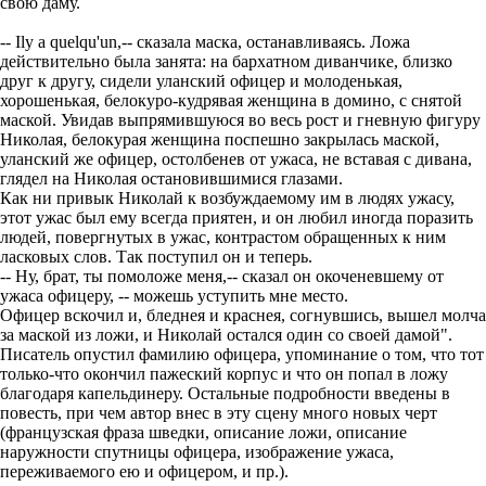
свою даму.
-- Ily a quelqu'un,-- сказала маска, останавливаясь. Ложа
действительно была занята: на бархатном диванчике, близко
друг к другу, сидели уланский офицер и молоденькая,
хорошенькая, белокуро-кудрявая женщина в домино, с снятой
маской. Увидав выпрямившуюся во весь рост и гневную фигуру
Николая, белокурая женщина поспешно закрылась маской,
уланский же офицер, остолбенев от ужаса, не вставая с дивана,
глядел на Николая остановившимися глазами.
Как ни привык Николай к возбуждаемому им в людях ужасу,
этот ужас был ему всегда приятен, и он любил иногда поразить
людей, повергнутых в ужас, контрастом обращенных к ним
ласковых слов. Так поступил он и теперь.
-- Ну, брат, ты помоложе меня,-- сказал он окоченевшему от
ужаса офицеру, -- можешь уступить мне место.
Офицер вскочил и, бледнея и краснея, согнувшись, вышел молча
за маской из ложи, и Николай остался один со своей дамой".
Писатель опустил фамилию офицера, упоминание о том, что тот
только-что окончил пажеский корпус и что он попал в ложу
благодаря капельдинеру. Остальные подробности введены в
повесть, при чем автор внес в эту сцену много новых черт
(французская фраза шведки, описание ложи, описание
наружности спутницы офицера, изображение ужаса,
переживаемого ею и офицером, и пр.).