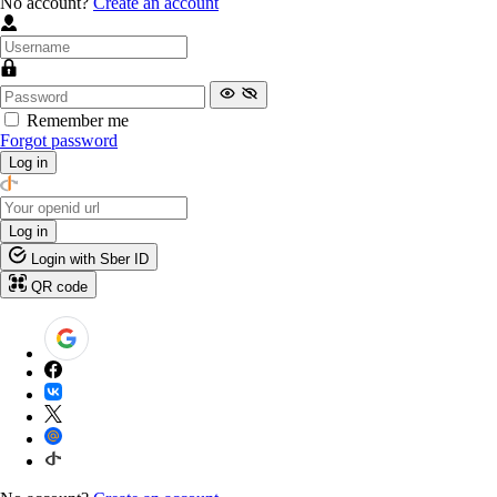
No account?
Create an account
Remember me
Forgot password
Log in
Log in
Login with Sber ID
QR code