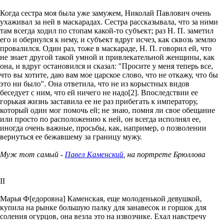
Когда сестра моя была уже замужем, Николай Павлович очень
ухаживал за ней в маскарадах. Сестра рассказывала, что за ними
там всегда ходил по стопам какой-то субъект; раз Н. П. заметил
его и обернулся к нему, и субъект вдруг исчез, как сквозь землю
провалился. Один раз, тоже в маскараде, Н. П. говорил ей, что
не знает другой такой умной и привлекательной женщины, как
она, и вдруг остановился и сказал: "Просите у меня теперь все,
что вы хотите, даю вам мое царское слово, что не откажу, что бы
это ни было". Она ответила, что не из корыстных видов
беседует с ним, что ей ничего не надо[2]. Впоследствии ее
горькая жизнь заставила ее не раз прибегать к императору,
который один мог помочь ей; не знаю, помня ли свое обещание
или просто по расположению к ней, он всегда исполнял ее,
иногда очень важные, просьбы, как, например, о позволении
вернуться ее бежавшему за границу мужу.
Муж тот самый -
Павел Каменский
, на портрете Брюллова
II
Марья Ф[едоровна] Каменская, еще молоденькой девушкой,
купила на рынке большую палку для занавесок и горшок для
соления огурцов, она везла это на извозчике. Ехал навстречу