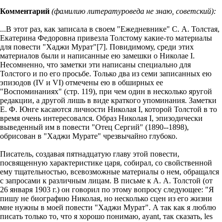
Комментарий
(фамилию литературоведа не знаю, советский):
...В этот раз, как записала в своем "Ежедневнике" С. А. Толстая,
Екатерина Федоровна привезла Толстому какие-то материалы
для повести "Хаджи Мурат"[7]. Повидимому, среди этих
материалов были и написанные ею замешки о Николае I.
Несомненно, что заметки эти написаны специально для
Толстого и по его просьбе. Только два из семи записанных ею
эпизодов (IV и VI) отмечены ею в обширных ее
"Воспоминаниях" (стр. 119), при чем один в несколько яругой
редакции, а другой лишь в виде краткого упоминания. Заметки
Е. Ф. Юнге касаются личности Николая I, которой Толстой в то
время очень интересовался. Образ Николая I, эпизодически
выведенный им в повести "Отец Сергий" (1890--1898),
обрисован в "Хаджи Мурате" чрезвычайно глубоко.
Писатель, создавая пятнадцатую главу этой повести,
посвященную характеристике царя, собирал, со свойственной
ему тщательностью, всевозможные материалы о нем, обращался
с запросами к различным лицам. В письме к А. А. Толстой (от
26 января 1903 г.) он говорил по этому вопросу следующее: "Я
пишу не биографию Николая, но несколько сцен из его жизни
мне нужны в моей повести "Хаджи Мурат". А так как я люблю
писать только то, что я хорошо понимаю, ayant, так сказать, les