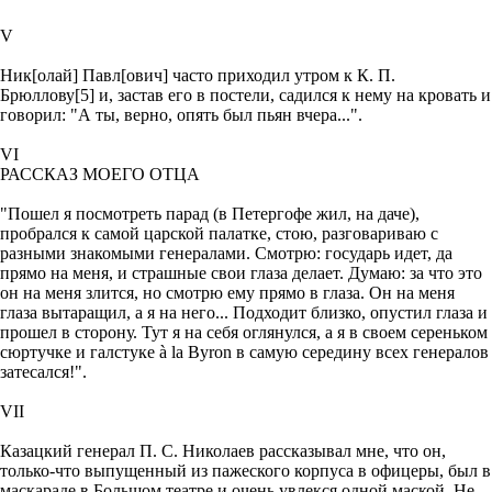
V
Ник[олай] Павл[ович] часто приходил утром к К. П.
Брюллову[5] и, застав его в постели, садился к нему на кровать и
говорил: "А ты, верно, опять был пьян вчера...".
VI
РАССКАЗ МОЕГО ОТЦА
"Пошел я посмотреть парад (в Петергофе жил, на даче),
пробрался к самой царской палатке, стою, разговариваю с
разными знакомыми генералами. Смотрю: государь идет, да
прямо на меня, и страшные свои глаза делает. Думаю: за что это
он на меня злится, но смотрю ему прямо в глаза. Он на меня
глаза вытаращил, а я на него... Подходит близко, опустил глаза и
прошел в сторону. Тут я на себя оглянулся, а я в своем сереньком
сюртучке и галстуке à la Byron в самую середину всех генералов
затесался!".
VII
Казацкий генерал П. С. Николаев рассказывал мне, что он,
только-что выпущенный из пажеского корпуса в офицеры, был в
маскараде в Большом театре и очень увлекся одной маской. Не