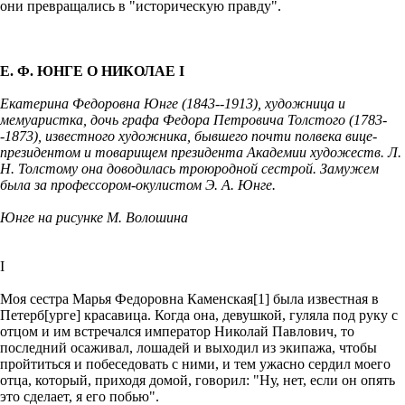
они превращались в "историческую правду".
Е. Ф. ЮНГЕ О НИКОЛАЕ I
Екатерина Федоровна Юнге (1843--1913), художница и
мемуаристка, дочь графа Федора Петровича Толстого (1783-
-1873), известного художника, бывшего почти полвека вице-
президентом и товарищем президента Академии художеств. Л.
Н. Толстому она доводилась троюродной сестрой. Замужем
была за профессором-окулистом Э. А. Юнге.
Юнге на рисунке М. Волошина
I
Моя сестра Марья Федоровна Каменская[1] была известная в
Петерб[урге] красавица. Когда она, девушкой, гуляла под руку с
отцом и им встречался император Николай Павлович, то
последний осаживал, лошадей и выходил из экипажа, чтобы
пройтиться и побеседовать с ними, и тем ужасно сердил моего
отца, который, приходя домой, говорил: "Ну, нет, если он опять
это сделает, я его побью".