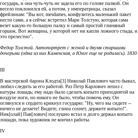
государь, и она чуть-чуть не задела его по голове палкой. Он
весело поклонился ей, а потом, у императрицы, сказал
фрейлинам: "Вы вот, mesdames, конфузитесь маленький пакет
нести сами, а я сейчас встретил Мари Толстую, которая сама
везет какую-то большую палку и самый простой глиняный
горшок. Вот женщина, у которой нет ни капли ложного стыда, и
это прелестно".
Федор Толстой. Автопортрет с женой и двумя старшими
дочерьми (одна из них Каменская, а Юнге еще не родилась). 1830
III
В мастерской барона Клодта[3] Николай Павлович часто бывал,
любил следить за его работой. Раз Петр Карлович лепил с
натуры лошадь; ему надо было сделать копыто приподнятой на
воздухе ноги, но никого не было, чтобы помочь ему. Он
оглянулся и сердито крикнул государю: "Ну, чего вы сидите --
ничего не делаете! Видите, глина сохнет, держите копыто!".
Ник[олай] Пав[лович] послушно встал и долго держал копыто
лошади, пока художник не кончил работы.
IV