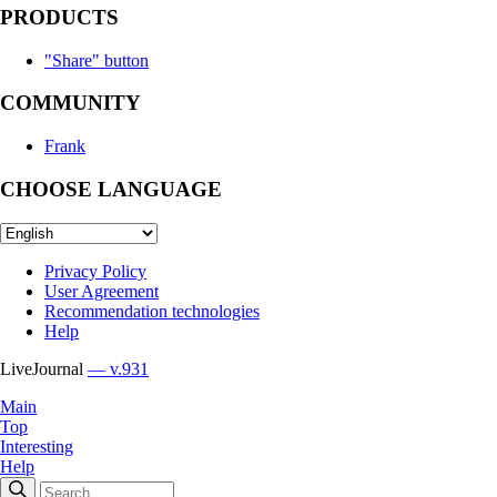
PRODUCTS
"Share" button
COMMUNITY
Frank
CHOOSE LANGUAGE
Privacy Policy
User Agreement
Recommendation technologies
Help
LiveJournal
— v.931
Main
Top
Interesting
Help