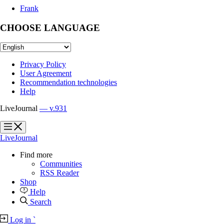
Frank
CHOOSE LANGUAGE
Privacy Policy
User Agreement
Recommendation technologies
Help
LiveJournal
— v.931
?
?
LiveJournal
Find more
Communities
RSS Reader
Shop
Help
Search
Log in
`