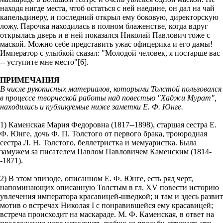
находя нигде места, чтоб остаться с ней наедине, он дал на чай
капельдинеру, и последний открыл ему боковую, директорскую
ложу. Парочка находилась в полном блаженстве, когда вдруг
открылась дверь и в ней показался Николай Павлович тоже с
маской. Можно себе представить ужас офицерика и его дамы!
Император с улыбкой сказал: "Молодой человек, я постарше вас
-- уступите мне место"[6].
ПРИМЕЧАНИЯ
В числе рукописных материалов, которыми Толстой пользовался
в процессе творческой работы над повестью "Хаджи Мурат",
находились и публикуемые ниже заметки Е. Ф. Юнге.
1) Каменская Мария Федоровна (1817--1898), старшая сестра Е.
Ф. Юнге, дочь Ф. П. Толстого от первого брака, троюродная
сестра Л. Н. Толстого, беллетристка и мемуаристка. Была
замужем sa писателем Павлом Павловичем Каменским (1814-
-1871).
2) В этом эпизоде, описанном Е. Ф. Юнге, есть ряд черт,
напоминающих описанную Толстым в гл. XV повести историю
увлечения императора красавицей-шведкой; и там и здесь развит
мотив о встречах Николая I с понравившейся ему красавицей;
встреча происходит на маскараде. М. Ф. Каменская, в ответ на