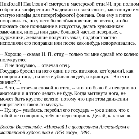
Ник[олай] Пав[лович] смотрел в мастерской отца[4], при полном
собрании конференции Академии и своей свиты, заказанную им
статую нимфы для петерг[офского] фонтана. Она ему в гипсе
понравилась, но у него было обыкновение, вероятно, чтобы
показать свое понимание в искусстве, делать художникам
замечания, иногда или даже большей частью неверные, а
художники, желавшие получить заказ, подобострастно
исполняли его поправки или после как-нибудь изворачивались.
-- Хорошо,-- сказал Н. П. отцу,-- только ты мне сделай это колено
полукруглее.
-- И не подумаю, -- отвечал отец.
Государь бросил на него один из тех взглядов, кот[орыми], как
говорили тогда, на месте убивал людей, и крикнул: "Это что
значит?!".
-- А то, -- отвечал спокойно отец, -- что это было бы неверно по
анатомии и я этого делать не буду. Когда вытянута нога, не
может быть круглое колено, потому что при этом движении
напрягается такой-то мускул...
-- Ну, ну,-- улыбаясь, перебил его государь,-- уж я знаю, что с
тобой не сговоришь, тебя не переспоришь. Делай, как знаешь.
Богдан Виллевальде. «Николай I с цесаревичем Александром в
мастерской художника в 1854 году», 1884.