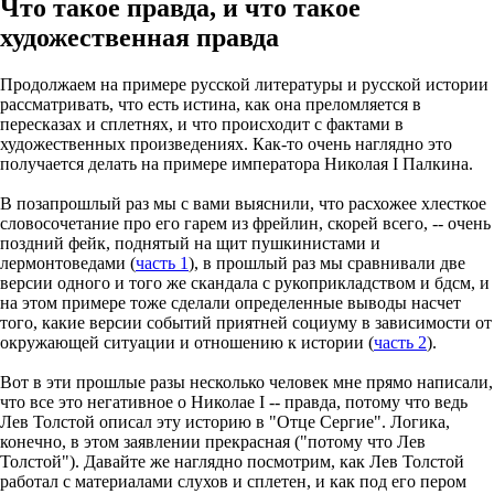
Что такое правда, и что такое
художественная правда
Продолжаем на примере русской литературы и русской истории
рассматривать, что есть истина, как она преломляется в
пересказах и сплетнях, и что происходит с фактами в
художественных произведениях. Как-то очень наглядно это
получается делать на примере императора Николая I Палкина.
В позапрошлый раз мы с вами выяснили, что расхожее хлесткое
словосочетание про его гарем из фрейлин, скорей всего, -- очень
поздний фейк, поднятый на щит пушкинистами и
лермонтоведами (
часть 1
), в прошлый раз мы сравнивали две
версии одного и того же скандала с рукоприкладством и бдсм, и
на этом примере тоже сделали определенные выводы насчет
того, какие версии событий приятней социуму в зависимости от
окружающей ситуации и отношению к истории (
часть 2
).
Вот в эти прошлые разы несколько человек мне прямо написали,
что все это негативное о Николае I -- правда, потому что ведь
Лев Толстой описал эту историю в "Отце Сергие". Логика,
конечно, в этом заявлении прекрасная ("потому что Лев
Толстой"). Давайте же наглядно посмотрим, как Лев Толстой
работал с материалами слухов и сплетен, и как под его пером