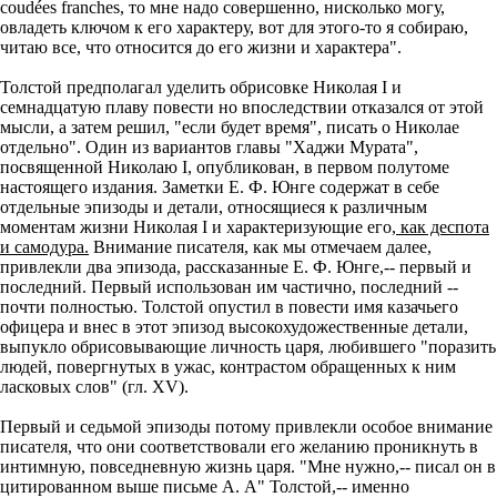
coudées franches, то мне надо совершенно, нисколько могу,
овладеть ключом к его характеру, вот для этого-то я собираю,
читаю все, что относится до его жизни и характера".
Толстой предполагал уделить обрисовке Николая I и
семнадцатую плаву повести но впоследствии отказался от этой
мысли, а затем решил, "если будет время", писать о Николае
отдельно". Один из вариантов главы "Хаджи Мурата",
посвященной Николаю I, опубликован, в первом полутоме
настоящего издания. Заметки Е. Ф. Юнге содержат в себе
отдельные эпизоды и детали, относящиеся к различным
моментам жизни Николая I и характеризующие его,
как деспота
и самодура.
Внимание писателя, как мы отмечаем далее,
привлекли два эпизода, рассказанные Е. Ф. Юнге,-- первый и
последний. Первый использован им частично, последний --
почти полностью. Толстой опустил в повести имя казачьего
офицера и внес в этот эпизод высокохудожественные детали,
выпукло обрисовывающие личность царя, любившего "поразить
людей, повергнутых в ужас, контрастом обращенных к ним
ласковых слов" (гл. XV).
Первый и седьмой эпизоды потому привлекли особое внимание
писателя, что они соответствовали его желанию проникнуть в
интимную, повседневную жизнь царя. "Мне нужно,-- писал он в
цитированном выше письме А. А" Толстой,-- именно