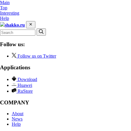
Main
Top
Interesting
Help
shakko.ru
Follow us:
Follow us on Twitter
Applications
Download
Huawei
RuStore
COMPANY
About
News
Help