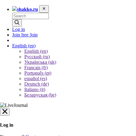
shakko.ru
Log in
Join free
Join
English
(en)
English (en)
Русский (ru)
Українська (uk)
Français (fr)
Português (pt)
español (es)
Deutsch (de)
Italiano (it)
Беларуская (be)
Log in