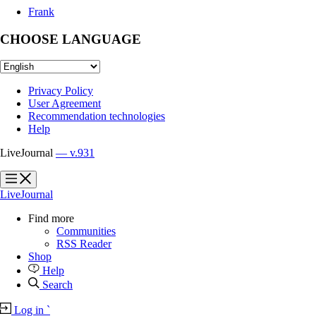
Frank
CHOOSE LANGUAGE
Privacy Policy
User Agreement
Recommendation technologies
Help
LiveJournal
— v.931
?
?
LiveJournal
Find more
Communities
RSS Reader
Shop
Help
Search
Log in
`