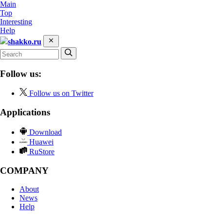
Main
Top
Interesting
Help
shakko.ru
Follow us:
Follow us on Twitter
Applications
Download
Huawei
RuStore
COMPANY
About
News
Help