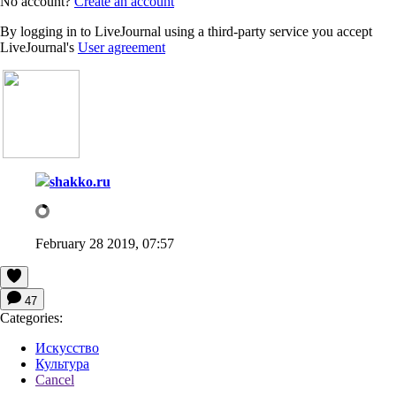
No account?
Create an account
By logging in to LiveJournal using a third-party service you accept
LiveJournal's
User agreement
shakko.ru
February 28 2019, 07:57
47
Categories:
Искусство
Культура
Cancel