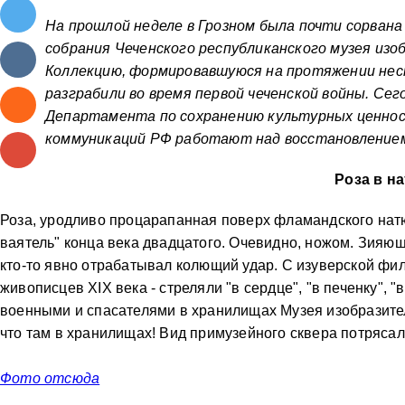
На прошлой неделе в Грозном была почти сорван
собрания Чеченского республиканского музея изо
Коллекцию, формировавшуюся на протяжении неск
разграбили во время первой чеченской войны. Се
Департамента по сохранению культурных ценно
коммуникаций РФ работают над восстановлением
Роза в н
Роза, уродливо процарапанная поверх фламандского натю
ваятель" конца века двадцатого. Очевидно, ножом. Зияющ
кто-то явно отрабатывал колющий удар. С изуверской фи
живописцев XIX века - стреляли "в сердце", "в печенку", 
военными и спасателями в хранилищах Музея изобразитель
что там в хранилищах! Вид примузейного сквера потрясал 
Фото отсюда