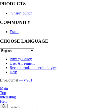
PRODUCTS
"Share" button
COMMUNITY
Frank
CHOOSE LANGUAGE
Privacy Policy
User Agreement
Recommendation technologies
Help
LiveJournal
— v.931
Main
Top
Interesting
Help