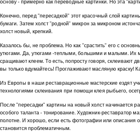
основу - примерно как переводные картинки. Но эта "картин
Конечно, перед "пересадкой" этот красочный слой карти
бумаги. Затем холст "родной" микрон за микроном истонча
холст новый, крепкий.
Казалось бы, не проблема. Но как "срастить" его с основ
утюгами. Да, утюгами -теплыми, большими и малыми. Их мн
сращивают клеем. То есть, попросту говоря, склеивают д
вы только вдумайтесь! Проглаживают масляную краску! К
Из Европы в наши реставрационные мастерские ездят учить
технологиями склеивания при помощи клея рыбьего, осет
После "пересадки" картины на новый холст начинается р
особого таланта - тонирование. Художник-реставратор ма
полотне. И хорошо, если есть фотографии или описания 
становится проблематичным.