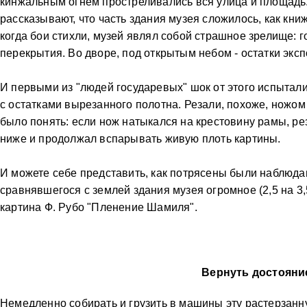
кинжальным огнем простреливались вся улица и площадь
рассказывают, что часть здания музея сложилось, как книж
когда бои стихли, музей являл собой страшное зрелище:
перекрытия. Во дворе, под открытым небом - остатки эксп
И первыми из "людей государевых" шок от этого испытал
с остатками вырезанного полотна. Резали, похоже, ножом 
было понять: если нож натыкался на крестовину рамы, ре
ниже и продолжал вспарывать живую плоть картины.
И можете себе представить, как потрясены были наблюдав
сравнявшегося с землей здания музея огромное (2,5 на 3
картина Ф. Рубо "Пленение Шамиля".
Вернуть достояни
Немедленно собирать и грузить в машины эту растерзанну