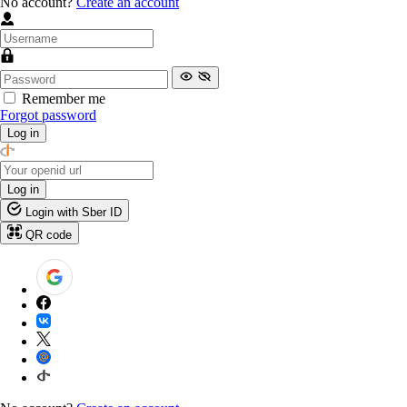
No account?
Create an account
Remember me
Forgot password
Log in
Log in
Login with Sber ID
QR code