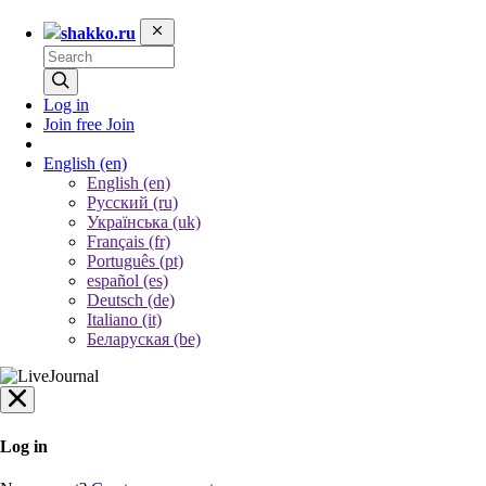
shakko.ru
Log in
Join free
Join
English
(en)
English (en)
Русский (ru)
Українська (uk)
Français (fr)
Português (pt)
español (es)
Deutsch (de)
Italiano (it)
Беларуская (be)
Log in