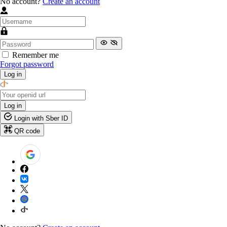
No account?
Create an account
Remember me
Forgot password
Log in
Log in
Login with Sber ID
QR code