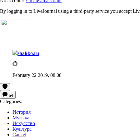
No account?
Create an account
By logging in to LiveJournal using a third-party service you accept Li
shakko.ru
February 22 2019, 08:08
54
Categories:
История
Музыка
Искусство
Культура
Cancel