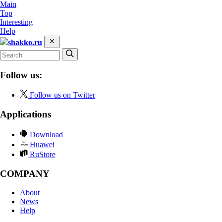
Main
Top
Interesting
Help
shakko.ru
Follow us:
Follow us on Twitter
Applications
Download
Huawei
RuStore
COMPANY
About
News
Help