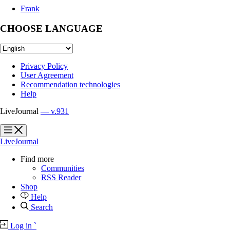
Frank
CHOOSE LANGUAGE
Privacy Policy
User Agreement
Recommendation technologies
Help
LiveJournal
— v.931
?
?
LiveJournal
Find more
Communities
RSS Reader
Shop
Help
Search
Log in
`