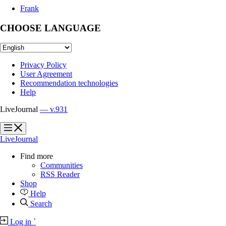
Frank
CHOOSE LANGUAGE
Privacy Policy
User Agreement
Recommendation technologies
Help
LiveJournal
— v.931
?
?
LiveJournal
Find more
Communities
RSS Reader
Shop
Help
Search
Log in
`