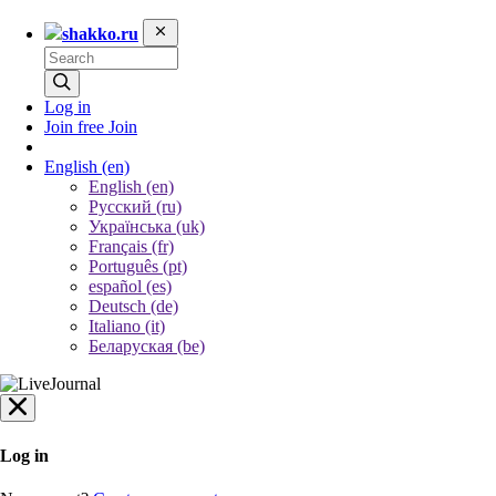
shakko.ru
Log in
Join free
Join
English
(en)
English (en)
Русский (ru)
Українська (uk)
Français (fr)
Português (pt)
español (es)
Deutsch (de)
Italiano (it)
Беларуская (be)
Log in