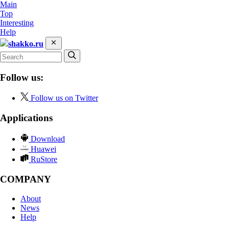
Main
Top
Interesting
Help
shakko.ru
Follow us:
Follow us on Twitter
Applications
Download
Huawei
RuStore
COMPANY
About
News
Help