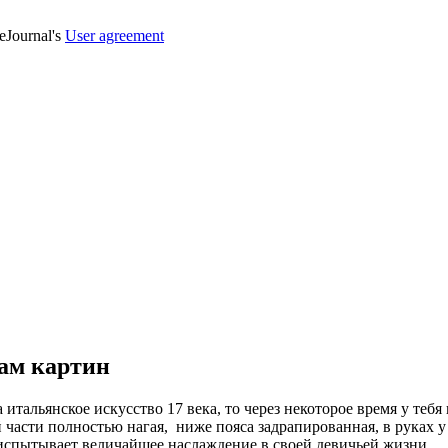
veJournal's
User agreement
там картин
 итальянское искусство 17 века, то через некоторое время у тебя
части полностью нагая, ниже пояса задрапированная, в руках у 
 испытывает величайшее наслаждение в своей девичьей жизни.