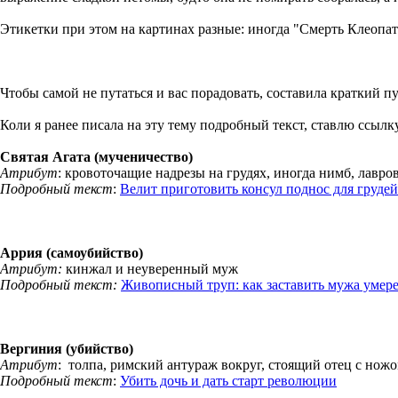
Этикетки при этом на картинах разные: иногда "Смерть Клеопа
Чтобы самой не путаться и вас порадовать, составила краткий п
Коли я ранее писала на эту тему подробный текст, ставлю ссылку,
Святая Агата (мученичество)
Атрибут
: кровоточащие надрезы на грудях, иногда нимб, лавров
Подробный текст
:
Велит приготовить консул поднос для груде
Аррия (самоубийство)
Атрибут:
кинжал и неуверенный муж
Подробный текст:
Живописный труп: как заставить мужа умере
Вергиния (убийство)
Атрибут
: толпа, римский антураж вокруг, стоящий отец с нож
Подробный текст
:
Убить дочь и дать старт революции