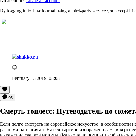
No account?
Create an account
By logging in to LiveJournal using a third-party service you accept Li
shakko.ru
February 13 2019, 08:08
95
Смерть топлесс: Путеводитель по сюже
Если долго смотреть на европейское искусство, в особенности на
разными названиями. На сей картине изображена дама,в верхней 
выражение сладкой истомы, будто она не помирать собралась, а