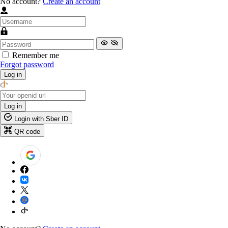
No account?
Create an account
Remember me
Forgot password
Log in
Log in
Login with Sber ID
QR code