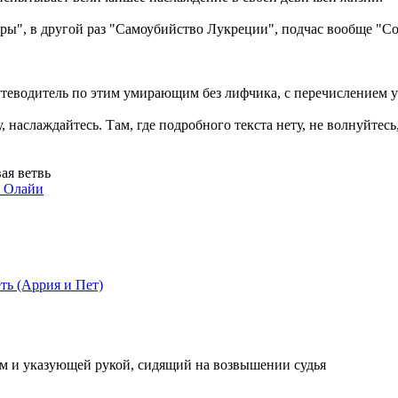
тры", в другой раз "Самоубийство Лукреции", подчас вообще "С
утеводитель по этим умирающим без лифчика, с перечислением ук
 наслаждайтесь. Там, где подробного текста нету, не волнуйтесь,
ая ветвь
й Олайи
ть (Аррия и Пет)
ом и указующей рукой, сидящий на возвышении судья