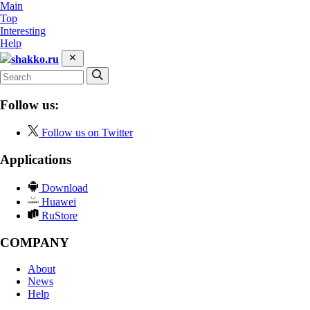
Main
Top
Interesting
Help
shakko.ru
Follow us:
Follow us on Twitter
Applications
Download
Huawei
RuStore
COMPANY
About
News
Help