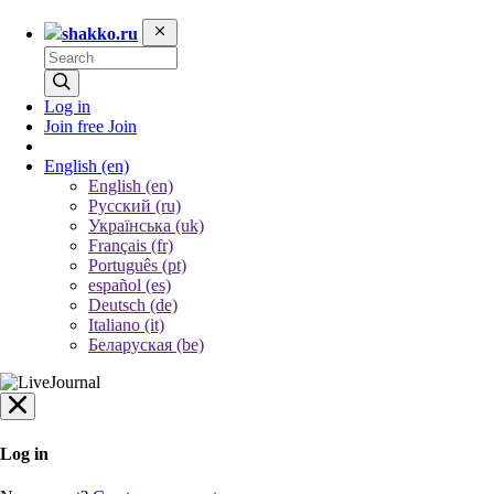
shakko.ru
Log in
Join free
Join
English
(en)
English (en)
Русский (ru)
Українська (uk)
Français (fr)
Português (pt)
español (es)
Deutsch (de)
Italiano (it)
Беларуская (be)
Log in