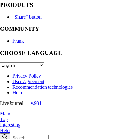
PRODUCTS
"Share" button
COMMUNITY
Frank
CHOOSE LANGUAGE
Privacy Policy
User Agreement
Recommendation technologies
Help
LiveJournal
— v.931
Main
Top
Interesting
Help