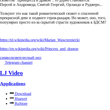
сюжетов "принцесса и дракон", то дурно становится:
Персей и Андромеда, Святой Георгий, Орландо и Руджеро...
Толкуют это как такой романтический сюжет о спасенной
прекрасной деве и подвиге героя-рыцаря. Но может, оно, того,
популярно просто из-за скрытой страсти художников к БДСМ?
https://pl.wikipedia.org/wiki/Marian_Wawrzeniecki
https://en.wikipedia.org/wiki/Princess_and_dragon
символизм
телесный низ
Telegram channel
LJ Video
Applications
Download
Huawei
RuStore