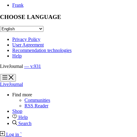
Frank
CHOOSE LANGUAGE
Privacy Policy
User Agreement
Recommendation technologies
Help
LiveJournal
— v.931
?
?
LiveJournal
Find more
Communities
RSS Reader
Shop
Help
Search
Log in
`