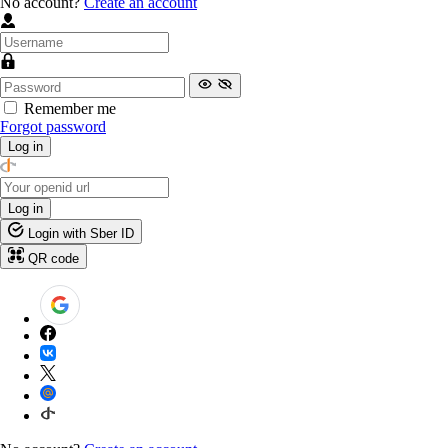
No account?
Create an account
Remember me
Forgot password
Log in
Log in
Login with Sber ID
QR code