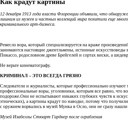
Как крадут картины
12 декабря 1913 года власти Флоренции объявили, что обнаружен
лишним из музеев и частных коллекций мира похитили еще мног
криминального арт-бизнеса.
Ремесло вора, который специализируется на краже произведений
занимаются настоящие джентльмены, истинные искусствоведы в
Пикассо, родословном древе Брейгелей и сортах виски, а шедевры
Не верьте кинематографу.
КРИМИНАЛ – ЭТО ВСЕГДА ГРЯЗНО
Следователи и журналисты, которые профессионально изучают т
профессиональные воры, уголовники, которым все равно, что вор
подороже.
Они не испытывают никаких глубоких чувств к искусс
этнических), а картины крадут по наводке, потому что получили
с оружием ворвались в музей Мунка в Осло, они не сразу нашли 
Музей Изабеллы Стюарт Гарднер после ограбления