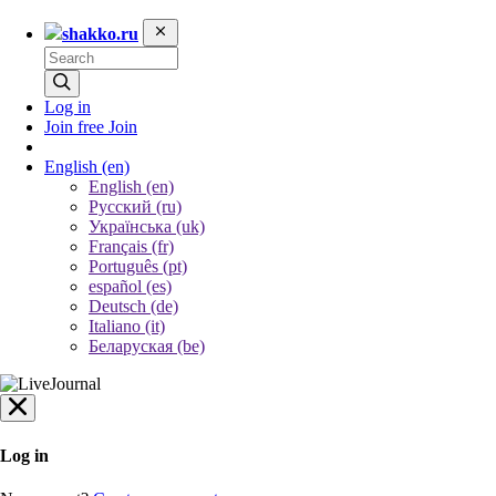
shakko.ru
Log in
Join free
Join
English
(en)
English (en)
Русский (ru)
Українська (uk)
Français (fr)
Português (pt)
español (es)
Deutsch (de)
Italiano (it)
Беларуская (be)
Log in