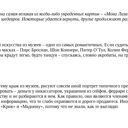
а самая великая из когда-либо украденных картин – «Мона Лиза»
о шедевров. Некоторые удается вернуть, другие продолжают ра
 искусства из музеев – одно из самых романтичных. Если судить
 масках – Пирс Броснан, Шон Коннери, Питер О’Тул, Колин Фер
 крадут легко, будто танцуя – спускаясь, словно акробаты, на т
ему краж из музеев, рисуют совсем иной портрет типичного пре
овать – деньги у инкассаторов, украшения из сейфов, феррари с
тву и не разбираются в нем. Как правило, они являются члена
 информацию, что те слабо охраняются и дорого продаются. Иног
«Крик» и «Мадонну», потому что не знали, как те выглядят.