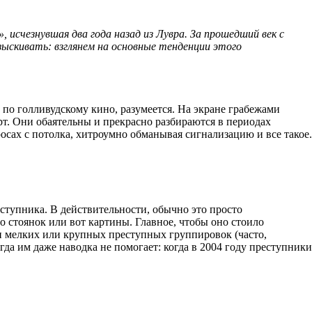
, исчезнувшая два года назад из Лувра. За прошедший век с
зыскивать: взглянем на основные тенденции этого
 по голливудскому кино, разумеется. На экране грабежами
т. Они обаятельны и прекрасно разбираются в периодах
росах с потолка, хитроумно обманывая сигнализацию и все такое.
ступника. В действительности, обычно это просто
о стоянок или вот картины. Главное, чтобы оно стоило
ми мелких или крупных преступных группировок (часто,
да им даже наводка не помогает: когда в 2004 году преступники