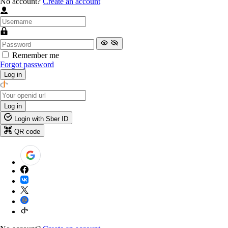
No account?
Create an account
Remember me
Forgot password
Log in
Log in
Login with Sber ID
QR code