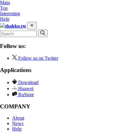
Main
Top
Interesting
Help
shakko.ru
Follow us:
Follow us on Twitter
Applications
Download
Huawei
RuStore
COMPANY
About
News
Help