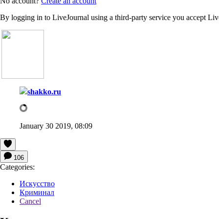
No account?
Create an account
By logging in to LiveJournal using a third-party service you accept Li
shakko.ru
January 30 2019, 08:09
106
Categories:
Искусство
Криминал
Cancel