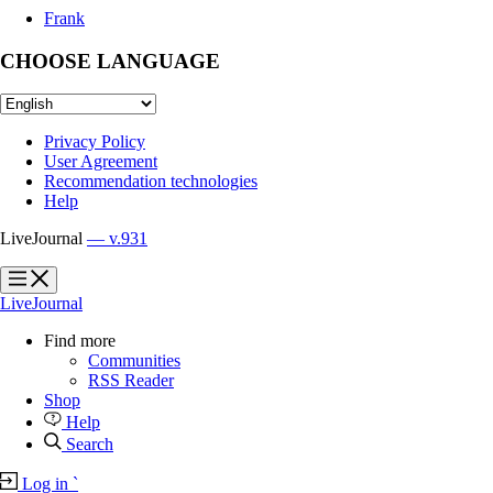
Frank
CHOOSE LANGUAGE
Privacy Policy
User Agreement
Recommendation technologies
Help
LiveJournal
— v.931
?
?
LiveJournal
Find more
Communities
RSS Reader
Shop
Help
Search
Log in
`