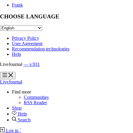
Frank
CHOOSE LANGUAGE
Privacy Policy
User Agreement
Recommendation technologies
Help
LiveJournal
— v.931
?
?
LiveJournal
Find more
Communities
RSS Reader
Shop
Help
Search
Log in
`