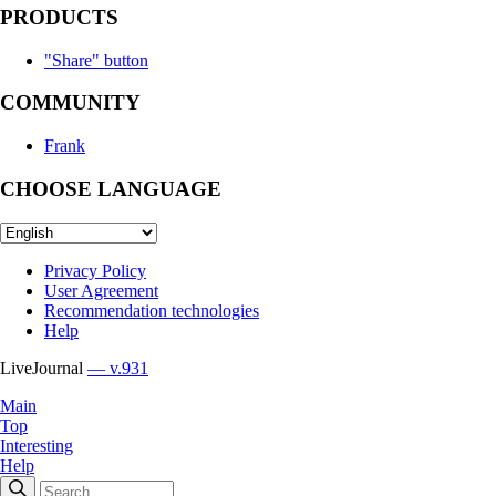
PRODUCTS
"Share" button
COMMUNITY
Frank
CHOOSE LANGUAGE
Privacy Policy
User Agreement
Recommendation technologies
Help
LiveJournal
— v.931
Main
Top
Interesting
Help