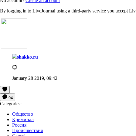
No account?
Create an account
By logging in to LiveJournal using a third-party service you accept Li
shakko.ru
January 28 2019, 09:42
94
Categories:
Общество
Криминал
Россия
Происшествия
Cancel