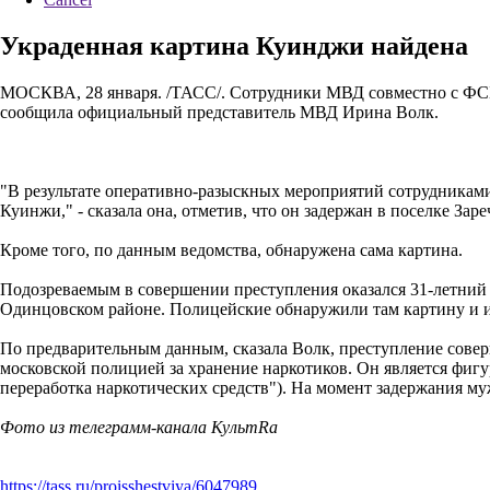
Украденная картина Куинджи найдена
МОСКВА, 28 января. /ТАСС/. Сотрудники МВД совместно с ФСБ
сообщила официальный представитель МВД Ирина Волк.
"В результате оперативно-разыскных мероприятий сотрудникам
Куинжи," - сказала она, отметив, что он задержан в поселке Зар
Кроме того, по данным ведомства, обнаружена сама картина.
Подозреваемым в совершении преступления оказался 31-летний 
Одинцовском районе. Полицейские обнаружили там картину и из
По предварительным данным, сказала Волк, преступление совер
московской полицией за хранение наркотиков. Он является фигур
переработка наркотических средств"). На момент задержания му
Фото из телеграмм-канала КультRа
https://tass.ru/proisshestviya/6047989