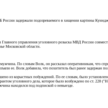
 России задержали подозреваемого в хищении картины Куинджи
и Главного управления уголовного розыска МВД России совмес
ечье Московской области.
мужчина. По словам Волк, он рассказал оперативникам, что спр
ъяли ее. Волк добавила, что похититель был ранее задержан по
шено из корыстных побуждений. По ее словам, было установлено
антом уголовного дела, которое было возбуждено по ст. 228 ("Н
жчина находился под подпиской о невыезде.