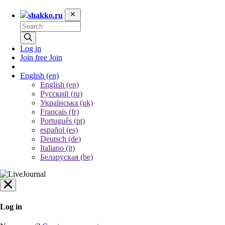
shakko.ru
Log in
Join free
Join
English
(en)
English (en)
Русский (ru)
Українська (uk)
Français (fr)
Português (pt)
español (es)
Deutsch (de)
Italiano (it)
Беларуская (be)
Log in