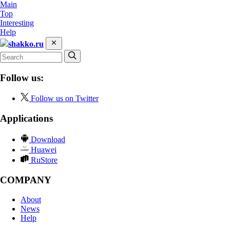
Main
Top
Interesting
Help
shakko.ru
Follow us:
Follow us on Twitter
Applications
Download
Huawei
RuStore
COMPANY
About
News
Help