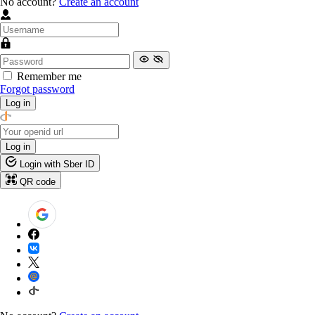
No account?
Create an account
Remember me
Forgot password
Log in
Log in
Login with Sber ID
QR code