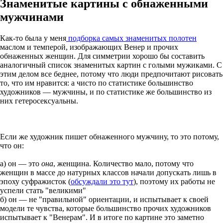
Знаменитые картины с обнаженными
мужчинами
Как-то была у меня
подборка самых знаменитых полотен
маслом и темперой, изображающих Венер и прочих
обнаженных женщин. Для симметрии хорошо бы составить
аналогичный список знаменитых картин с голыми мужиками. С
этим делом все беднее, потому что люди предпочитают рисовать
то, что им нравится: а чисто по статистике большинство
художников — мужчины, и по статистике же большинство из
них гетеросексуальны.
Если же художник пишет обнаженного мужчину, то это потому,
что он:
а) он — это
она
, женщина. Количество мало, потому что
женщин в массе до натурных классов начали допускать лишь в
эпоху суфражисток (
обсуждали это тут
), поэтому их работы не
успели стать "великими"
б) он — не "правильной" ориентации, и испытывает к своей
модели те чувства, которые большинство прочих художников
испытывает к "Венерам". И в итоге по картине это заметно