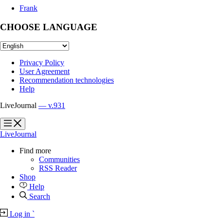
Frank
CHOOSE LANGUAGE
Privacy Policy
User Agreement
Recommendation technologies
Help
LiveJournal
— v.931
?
?
LiveJournal
Find more
Communities
RSS Reader
Shop
Help
Search
Log in
`