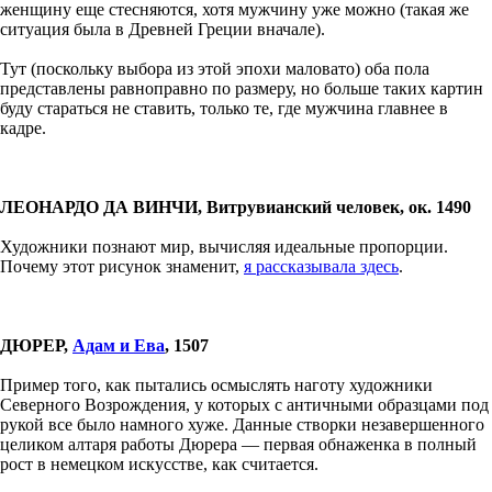
женщину еще стесняются, хотя мужчину уже можно (такая же
ситуация была в Древней Греции вначале).
Тут (поскольку выбора из этой эпохи маловато) оба пола
представлены равноправно по размеру, но больше таких картин
буду стараться не ставить, только те, где мужчина главнее в
кадре.
ЛЕОНАРДО ДА ВИНЧИ, Витрувианский человек, ок. 1490
Художники познают мир, вычисляя идеальные пропорции.
Почему этот рисунок знаменит,
я рассказывала здесь
.
ДЮРЕР,
Адам и Ева
, 1507
Пример того, как пытались осмыслять наготу художники
Северного Возрождения, у которых с античными образцами под
рукой все было намного хуже. Данные створки незавершенного
целиком алтаря работы Дюрера — первая обнаженка в полный
рост в немецком искусстве, как считается.