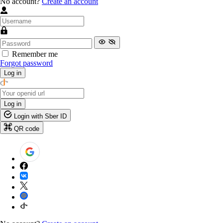
No account?
Create an account
Remember me
Forgot password
Log in
Log in
Login with Sber ID
QR code