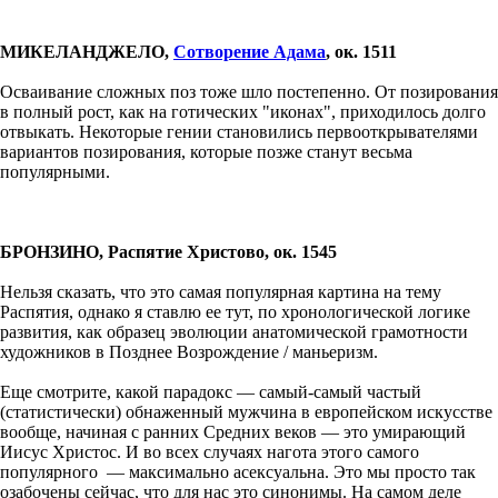
МИКЕЛАНДЖЕЛО,
Сотворение Адама
, ок. 1511
Осваивание сложных поз тоже шло постепенно. От позирования
в полный рост, как на готических "иконах", приходилось долго
отвыкать. Некоторые гении становились первооткрывателями
вариантов позирования, которые позже станут весьма
популярными.
БРОНЗИНО, Распятие Христово, ок. 1545
Нельзя сказать, что это самая популярная картина на тему
Распятия, однако я ставлю ее тут, по хронологической логике
развития, как образец эволюции анатомической грамотности
художников в Позднее Возрождение / маньеризм.
Еще смотрите, какой парадокс — самый-самый частый
(статистически) обнаженный мужчина в европейском искусстве
вообще, начиная с ранних Средних веков — это умирающий
Иисус Христос. И во всех случаях нагота этого самого
популярного — максимально асексуальна. Это мы просто так
озабочены сейчас, что для нас это синонимы. На самом деле