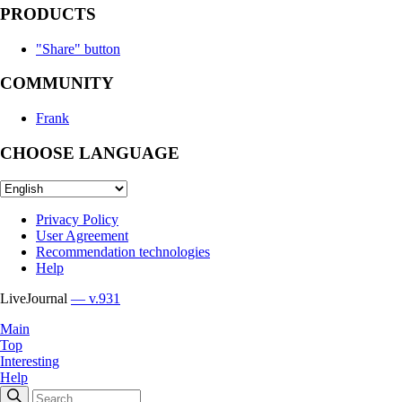
PRODUCTS
"Share" button
COMMUNITY
Frank
CHOOSE LANGUAGE
Privacy Policy
User Agreement
Recommendation technologies
Help
LiveJournal
— v.931
Main
Top
Interesting
Help