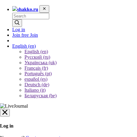
shakko.ru
Log in
Join free
Join
English
(en)
English (en)
Русский (ru)
Українська (uk)
Français (fr)
Português (pt)
español (es)
Deutsch (de)
Italiano (it)
Беларуская (be)
Log in