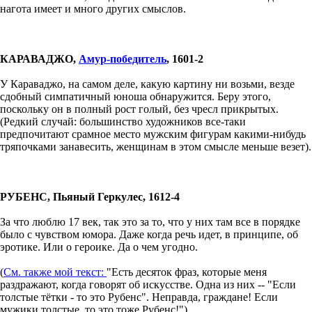
нагота имеет и много других смыслов.
КАРАВАДЖО,
Амур-победитель
, 1601-2
У Караваджо, на самом деле, какую картину ни возьми, везде
сдобный симпатичный юноша обнаружится. Беру этого,
поскольку он в полный рост голый, без чресл прикрытых.
(Редкий случай: большинство художников все-таки
предпочитают срамное место мужским фигурам какими-нибудь
тряпочками занавесить, женщинам в этом смысле меньше везет).
РУБЕНС, Пьяный Геркулес, 1612-4
За что люблю 17 век, так это за то, что у них там все в порядке
было с чувством юмора. Даже когда речь идет, в принципе, об
эротике. Или о героике. Да о чем угодно.
(
См. также мой текст:
"Есть десяток фраз, которые меня
раздражают, когда говорят об искусстве. Одна из них -- "Если
толстые тётки - то это Рубенс". Неправда, граждане! Если
мужики толстые, то это тоже Рубенс!")