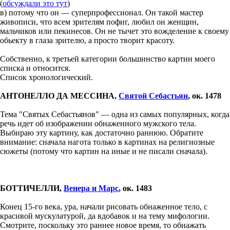
(
обсуждали это тут
)
в) потому что он — суперпрофессионал. Он такой мастер
живописи, что всем зрителям пофиг, любил он женщин,
мальчиков или пекинесов. Он не тычет это вожделение к своему
обьекту в глаза зрителю, а просто творит красоту.
Собственно, к третьей категории большинство картин моего
списка и относится.
Список хронологический.
АНТОНЕЛЛО ДА МЕССИНА,
Святой Себастьян
, ок. 1478
Тема "Святых Себастьянов" — одна из самых популярных, когда
речь идет об изображении обнаженного мужского тела.
Выбираю эту картину, как достаточно раннюю. Обратите
внимание: сначала нагота только в картинах на религиозные
сюжеты (потому что картин на иные и не писали сначала).
БОТТИЧЕЛЛИ,
Венера и Марс
, ок. 1483
Конец 15-го века, ура, начали рисовать обнаженное тело, с
красивой мускулатурой, да вдобавок и на тему мифологии.
Смотрите, поскольку это раннее новое время, то обнажать