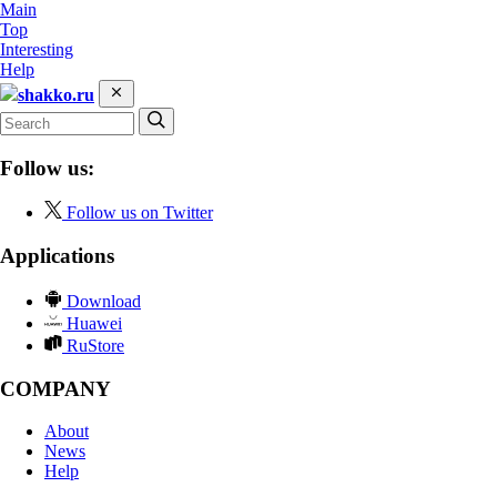
Main
Top
Interesting
Help
shakko.ru
Follow us:
Follow us on Twitter
Applications
Download
Huawei
RuStore
COMPANY
About
News
Help