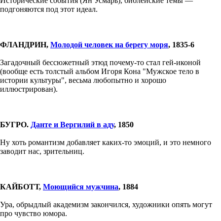
Исторические события (Ян Усмарь), библейские темы —
подгоняются под этот идеал.
ФЛАНДРИН,
Молодой человек на берегу моря
, 1835-6
Загадочный бессюжетный этюд почему-то стал гей-иконой
(вообще есть толстый альбом Игоря Кона "Мужское тело в
истории культуры", весьма любопытно и хорошо
иллюстрирован).
БУГРО.
Данте и Вергилий в аду
, 1850
Ну хоть романтизм добавляет каких-то эмоций, и это немного
заводит нас, зрительниц.
КАЙБОТТ,
Моющийся мужчина
, 1884
Ура, обрыдлый академизм закончился, художники опять могут
про чувство юмора.