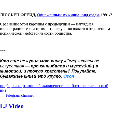
ЛЮСЬЕН ФРЕЙД,
Обнаженный мужчина, вид сзади
, 1991-2
Сравнение этой картины с предыдущей — наглядная
иллюстрация тезиса о том, что искусство является отражением
психической (не)стабильности общества.
***
Кто еще не купил мою книгу «
Омерзительное
искусство
»
—
про каннибалов и мужеубийц в
живописи, и прочую красотень? Покупайте,
бумажные книги это круто.
Озон
подборки картин
понабежали
ренессанс - боттичелли
телесный
низ
Telegram channel
LJ Video