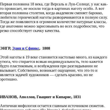
Первая половина 18 века, где Версаль и Луи-Солнце, у нас как-
то провисает, не носили тогда в картинах наготу особо. А вот
вторая половина столетия, когда академизм сменяет барокко,
любители героической наготы разворачиваются в полную силу.
Тогда же появляются в огромном количестве натурные классы,
где анатомию можно зарисовывать во всех подробностях, что
резко способствует скачку качества.
ЭНГР,
Эдип и Сфинкс
, 1808
Этой наготы в 19 веке становится настолько много, из каждого
утюга, что стирается всякая индивидуальность, тело кажется
будто пластиковым, и возбуждения при разглядывании не
вызывает. Собственно, возникает ощущение, что это-то и
является задачей художников — сделать красиво, но не
эротишно.
ИВАНОВ, Аполлон, Гиацинт и Кипарис, 1831
Античная мифология остается главным источником сюжетов.