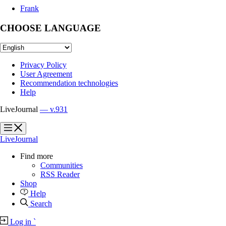
Frank
CHOOSE LANGUAGE
Privacy Policy
User Agreement
Recommendation technologies
Help
LiveJournal
— v.931
?
?
LiveJournal
Find more
Communities
RSS Reader
Shop
Help
Search
Log in
`