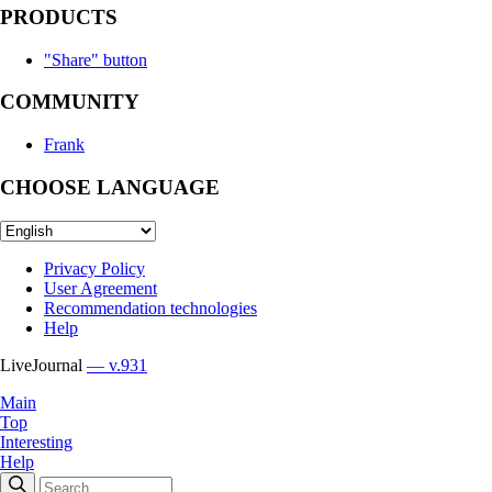
PRODUCTS
"Share" button
COMMUNITY
Frank
CHOOSE LANGUAGE
Privacy Policy
User Agreement
Recommendation technologies
Help
LiveJournal
— v.931
Main
Top
Interesting
Help