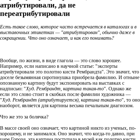
атрибутировали, да не
переатрибутировали
Есть такое слово, которое часто встречается в каталогах и в
выставочных этикетках — "атрибутирован", обычно даже в
сокращении. Что оно означает, и как его понимать?
Вообще, по жизни, в виде глагола — это слово хорошее.
Например, если написано в научной статье: "эксперты
атрибутировали это полотно кисти Рембрандта". Это значит, что
доселе безымянная сиротинушка приобрела фамилию. И отныне
опознанную картину будут экспонировать на выставках с
надписью: "
Худ. Рембрандт, картина такая-то
". Однако же
если это слово стоит в скобках после фамилии художника —
"
Худ. Рембрандт (атрибутируется), картина такая-то
", то оно
наоборот, является для картины весьма печальным диагнозом.
Что же это за болячка?
В массе своей оно означает, что картиной никто из ученых, по-
хорошему, и не занимался. Оно значит, что когда-то давно, при
царе Горохе, эта картина поступила в музей как полотно кисти