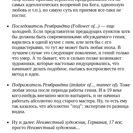
самых идеологических воззрений (на Бога, однополую
любовь и т.п.), но самую суть их приемов все-таки не
постиг.
Последователь Рембрандта (Follower of...)
— еще
холодней. Если представители предыдущих пунктов хотя
бы должны быть современниками обсуждаемого гения,
варились в одной кухне с ним, или хотя бы с его
подмастерьями, то тут же может быть любая эпоха. В
лучшем случае это следующее поколение, и гений только
что умер. А то бывает, что и сильно позже возникают
художники, которые настолько индуцировались, что
начинают делать подобное, пытаясь воспроизвести его
метод и идеи.
Подражатель Рембрандта
(
imitator of..., manner of
). Тоже
любая эпоха после периода работы гения. И в 19 веке
кого-нибудь внезапно могло вштырить, и он начинал
работать абсолютно под старого мастера. Ну, то есть ему
так казалось, что абсолютно "под"; экспертам-то разница
видна.
Ну и далее:
Неизвестный художник, Германия, 17 век
;
просто
Неизвестный художник
...