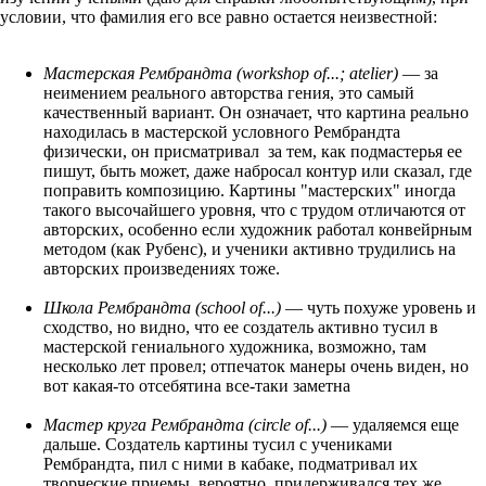
условии, что фамилия его все равно остается неизвестной:
Мастерская Рембрандта (workshop of...; atelier)
— за
неимением реального авторства гения, это самый
качественный вариант. Он означает, что картина реально
находилась в мастерской условного Рембрандта
физически, он присматривал за тем, как подмастерья ее
пишут, быть может, даже набросал контур или сказал, где
поправить композицию. Картины "мастерских" иногда
такого высочайшего уровня, что с трудом отличаются от
авторских, особенно если художник работал конвейрным
методом (как Рубенс), и ученики активно трудились на
авторских произведениях тоже.
Школа Рембрандта (school of...)
— чуть похуже уровень и
сходство, но видно, что ее создатель активно тусил в
мастерской гениального художника, возможно, там
несколько лет провел; отпечаток манеры очень виден, но
вот какая-то отсебятина все-таки заметна
Мастер круга Рембрандта (circle of...)
— удаляемся еще
дальше. Создатель картины тусил с учениками
Рембрандта, пил с ними в кабаке, подматривал их
творческие приемы, вероятно, придерживался тех же