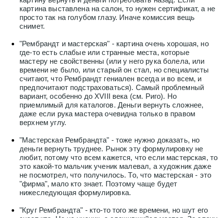
картина выставлена на салон, то нужен сертификат, а не
просто так на голубом глазу. Иначе комиссия вещь
снимет.
"Рембрандт и мастерская" - картина очень хорошая, но
где-то есть слабые или странные места, которые
мастеру не свойственны (или у него рука болела, или
времени не было, или старый он стал, но специалисты
считают, что Рембрандт гениален всегда и во всем, и
предпочитают подстраховаться). Самый проблемный
вариант, особенно до XVIII века (см. Риго). Но
приемлимый для каталогов. Деньги вернуть сложнее,
даже если рука мастера очевидна только в правом
верхнем углу.
"Мастерская Рембрандта" - тоже нужно доказать, но
деньги вернуть труднее. Рынок эту формулировку не
любит, потому что всем кажется, что если мастерская, то
это какой-то мальчик ученик малевал, а художник даже
не посмотрел, что получилось. То, что мастерская - это
"фирма", мало кто знает. Поэтому чаще будет
нижеследующая формулировка.
"Круг Рембрандта" - кто-то того же времени, но шут его