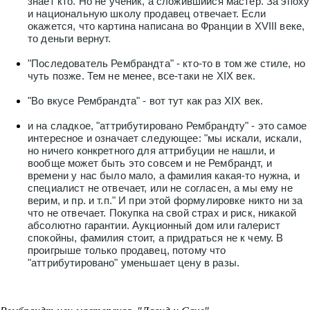
знает кто. Но не ученик, а сложившийся мастер. За эпоху
и национальную школу продавец отвечает. Если
окажется, что картина написана во Франции в XVIII веке,
то деньги вернут.
"Последователь Рембрандта" - кто-то в том же стиле, но
чуть позже. Тем не менее, все-таки не XIX век.
"Во вкусе Рембрандта" - вот тут как раз XIX век.
и на сладкое, "аттрибутировано Рембрандту" - это самое
интересное и означает следующее: "мы искали, искали,
но ничего конкретного для аттрибуции не нашли, и
вообще может быть это совсем и не Рембрандт, и
времени у нас было мало, а фамилия какая-то нужна, и
специалист не отвечает, или не согласен, а мы ему не
верим, и пр. и т.п." И при этой формулировке никто ни за
что не отвечает. Покупка на свой страх и риск, никакой
абсолютно гарантии. Аукционный дом или галерист
спокойны, фамилия стоит, а придраться не к чему. В
проигрыше только продавец, потому что
"аттрибутировано" уменьшает цену в разы.