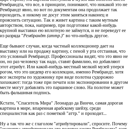
Рембрандта, что все, в принципе, понимают, что никакой это не
Рембрандт явно, но вот по документам она продолжает так
проходить, и никому не досуг этим заняться наконец и
прояснить ситуацию. Так и живет картина с таким мутным
авторством, пока, например, при подготовке какой-нибудь
крупной выставки ею вплотную не займутся, и не переведут ее
из разряда "
Рембрандт (аттр.)
" во что-нибудь другое.
Еще бывают случаи, когда частный коллекционер дает на
выставку или на продажу картину, с пеной у рта отстаивая, что
это условный Рембрандт. Профессионалы видят, что это явно не
он, но раз человеку так надо, ставят фамилию, но добавляют
этот атрибут. Или какой-нибудь местный мелкий музей уперся
рогом, что это шедевр его коллекции, именно Рембрандт, хотя
все эксперты по художнику при виде полотна судорожно
хихикают: тогда тоже при печати или экспонировании в другом
месте могут добавлять это паршивое слово. На полотне может
быть фальшивая подпись.
Кстати, "Спаситель Мира" Леонардо да Винчи, самая дорогая
картина в мире, впаренная арабскому шейху, среди
специалистов как раз с пометкой "аттр." и проходит...
Ну а так что же с глаголом "атрибутировали", спросите. Почему
"эксперты атрибутировали это полотно кисти Рембрандта" дает