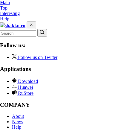
Main
Top
Interesting
Help
shakko.ru
Follow us:
Follow us on Twitter
Applications
Download
Huawei
RuStore
COMPANY
About
News
Help