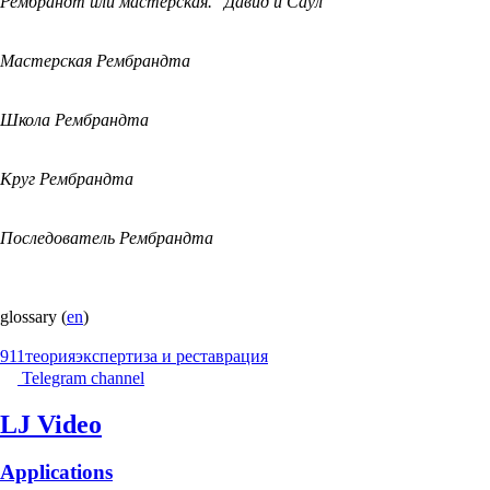
Рембрандт или мастерская. "Давид и Саул"
Мастерская Рембрандта
Школа Рембрандта
Круг Рембрандта
Последователь Рембрандта
glossary (
en
)
911
теория
экспертиза и реставрация
Telegram channel
LJ Video
Applications