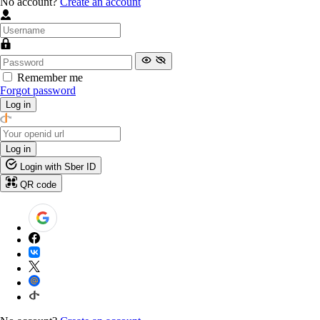
No account?
Create an account
Remember me
Forgot password
Log in
Log in
Login with Sber ID
QR code