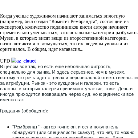
Когда ученые художником начинают заниматься вплотную
(например, был создан "Комитет Рембрандта", состоящий из
экспертов), количество подлинников кисти автора начинает
стремительно уменьшаться, зато остальные категории разбухают.
Музеи, в которых висят вещи из второстепенной категории,
начинают активно возмущаться, что их шедевры уволили из
оригиналов. В общем, идет катавасия...
UPD
az_clouet
В целом все так, но есть еще небольшая хитрость,
специально для рынка. И здесь серьезнее, чем в музеях,
потому что речь идет о ценах и персональной ответственности
за атрибуции. Рынок - это аукционы и галереи, то есть
салоны, в которых галереи принимают участие, тоже. Деньги
иногда приходится возвращать через суд, но юридически все
именно так.
Градация (обобщено):
"Рембрандт" - автор точно он, и если покупатель
обнаружит (или специалисты скажут), что нет, то можно
картину вернуть и деньги потребовать назад. Если