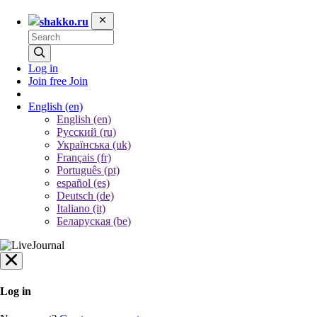
shakko.ru
Log in
Join free
Join
English
(en)
English (en)
Русский (ru)
Українська (uk)
Français (fr)
Português (pt)
español (es)
Deutsch (de)
Italiano (it)
Беларуская (be)
Log in