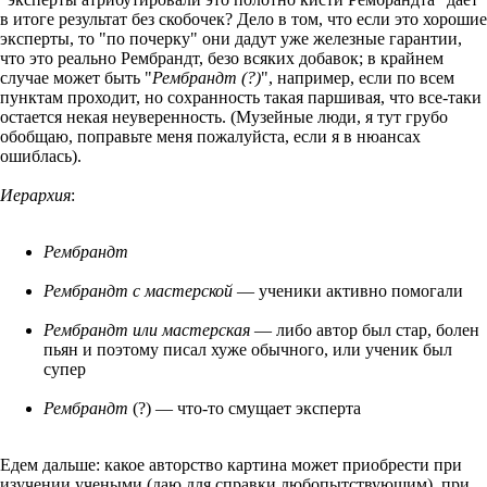
в итоге результат без скобочек? Дело в том, что если это хорошие
эксперты, то "по почерку" они дадут уже железные гарантии,
что это реально Рембрандт, безо всяких добавок; в крайнем
случае может быть "
Рембрандт (?)
", например, если по всем
пунктам проходит, но сохранность такая паршивая, что все-таки
остается некая неуверенность. (Музейные люди, я тут грубо
обобщаю, поправьте меня пожалуйста, если я в нюансах
ошиблась).
Иерархия
:
Рембрандт
Рембрандт с мастерской
— ученики активно помогали
Рембрандт или мастерская
— либо автор был стар, болен
пьян и поэтому писал хуже обычного, или ученик был
супер
Рембрандт
(?) — что-то смущает эксперта
Едем дальше: какое авторство картина может приобрести при
изучении учеными (даю для справки любопытствующим), при