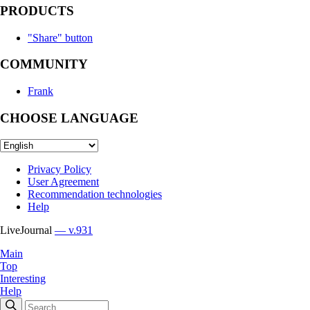
PRODUCTS
"Share" button
COMMUNITY
Frank
CHOOSE LANGUAGE
Privacy Policy
User Agreement
Recommendation technologies
Help
LiveJournal
— v.931
Main
Top
Interesting
Help