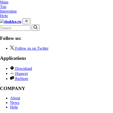
Main
Top
Interesting
Help
shakko.ru
Follow us:
Follow us on Twitter
Applications
Download
Huawei
RuStore
COMPANY
About
News
Help