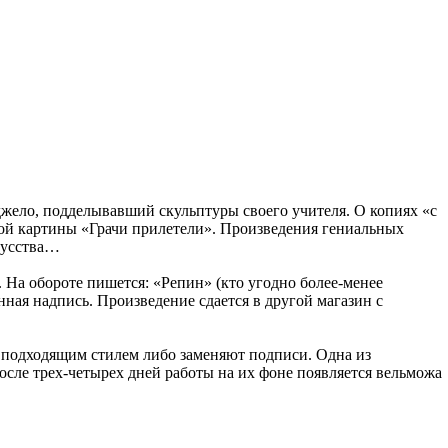
джело, подделывавший скульптуры своего учителя. О копиях «с
итой картины «Грачи прилетели». Произведения гениальных
кусства…
 На обороте пишется: «Репин» (кто угодно более-менее
нная надпись. Произведение сдается в другой магазин с
 подходящим стилем либо заменяют подписи. Одна из
сле трех-четырех дней работы на их фоне появляется вельможа