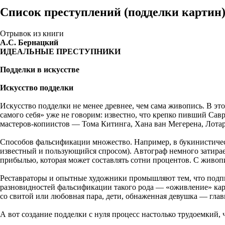
Список преступлений (подделки картин
Отрывок из книги
A.C. Бернацкий
ИДЕАЛЬНЫЕ ПРЕСТУПНИКИ
Подделки в искусстве
Искусство подделки
Искусство подделки не менее древнее, чем сама живопись. В эт
самого себя» уже не говорим: известно, что крепко пивший Са
мастеров-копиистов — Тома Китинга, Хана ван Мегерена, Лота
Способов фальсификации множество. Например, в букинистическ
известный и пользующийся спросом). Автограф немного затираетс
прибылью, которая может составлять сотни процентов. С живоп
Реставраторы и опытные художники промышляют тем, что подп
разновидностей фальсификации такого рода — «оживление» карт
со свитой или любовная пара, дети, обнаженная девушка — глав
А вот создание подделки с нуля процесс настолько трудоемкий, 