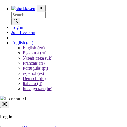
shakko.ru
Log in
Join free
Join
English
(en)
English (en)
Русский (ru)
Українська (uk)
Français (fr)
Português (pt)
español (es)
Deutsch (de)
Italiano (it)
Беларуская (be)
Log in