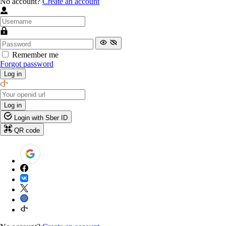
No account?
Create an account
Remember me
Forgot password
Log in
Log in
Login with Sber ID
QR code