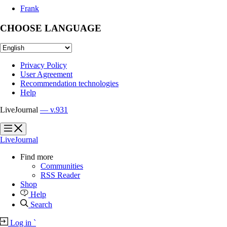
Frank
CHOOSE LANGUAGE
Privacy Policy
User Agreement
Recommendation technologies
Help
LiveJournal
— v.931
?
?
LiveJournal
Find more
Communities
RSS Reader
Shop
Help
Search
Log in
`