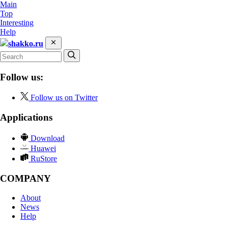
Main
Top
Interesting
Help
shakko.ru
Follow us:
Follow us on Twitter
Applications
Download
Huawei
RuStore
COMPANY
About
News
Help