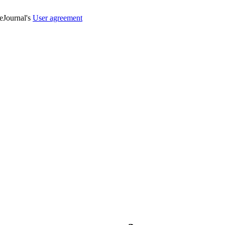
veJournal's
User agreement