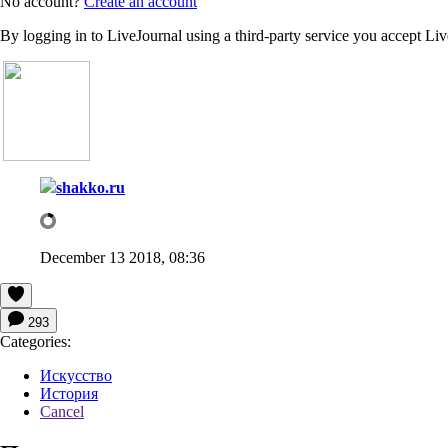
No account?
Create an account
By logging in to LiveJournal using a third-party service you accept Li
shakko.ru
December 13 2018, 08:36
293
Categories:
Искусство
История
Cancel