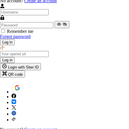
No account?
Create an account
Remember me
Forgot password
Log in
Log in
Login with Sber ID
QR code