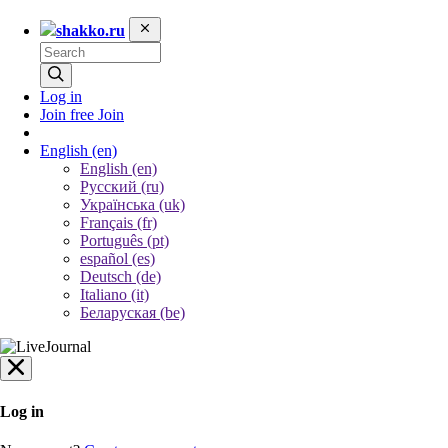
shakko.ru
Log in
Join free
Join
English
(en)
English (en)
Русский (ru)
Українська (uk)
Français (fr)
Português (pt)
español (es)
Deutsch (de)
Italiano (it)
Беларуская (be)
Log in