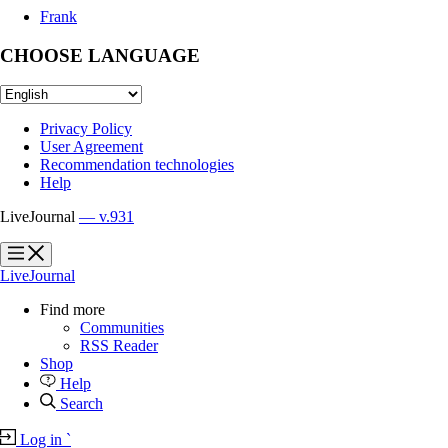
Frank
CHOOSE LANGUAGE
Privacy Policy
User Agreement
Recommendation technologies
Help
LiveJournal
— v.931
?
?
LiveJournal
Find more
Communities
RSS Reader
Shop
Help
Search
Log in
`