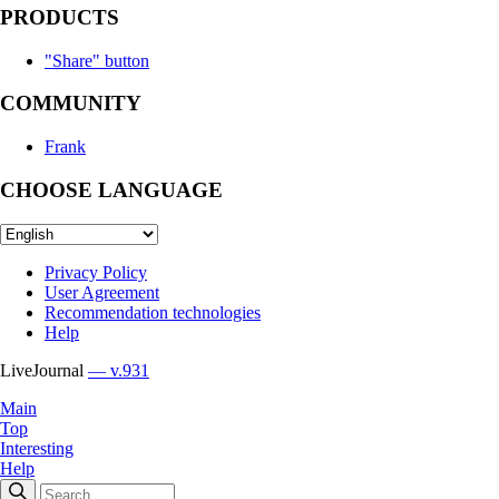
PRODUCTS
"Share" button
COMMUNITY
Frank
CHOOSE LANGUAGE
Privacy Policy
User Agreement
Recommendation technologies
Help
LiveJournal
— v.931
Main
Top
Interesting
Help