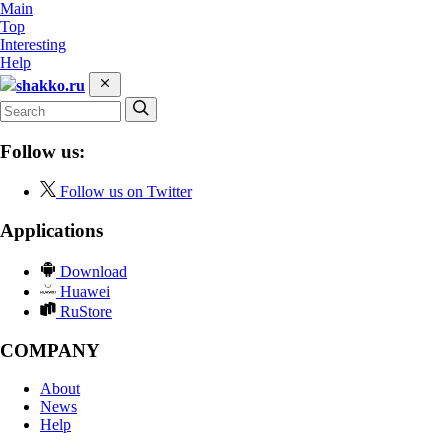
Main
Top
Interesting
Help
shakko.ru
Follow us:
Follow us on Twitter
Applications
Download
Huawei
RuStore
COMPANY
About
News
Help