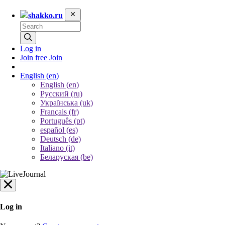
shakko.ru
Log in
Join free
Join
English
(en)
English (en)
Русский (ru)
Українська (uk)
Français (fr)
Português (pt)
español (es)
Deutsch (de)
Italiano (it)
Беларуская (be)
Log in