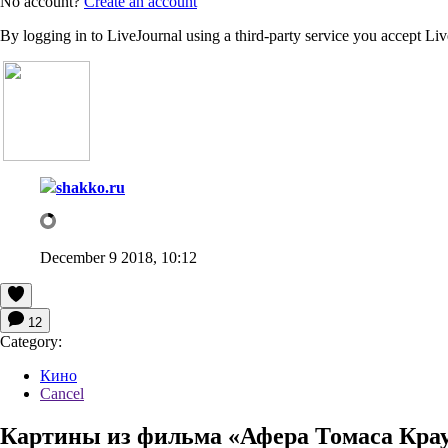
No account?
Create an account
By logging in to LiveJournal using a third-party service you accept Li
shakko.ru
December 9 2018, 10:12
12
Category:
Кино
Cancel
Картины из фильма «Афера Томаса Краун