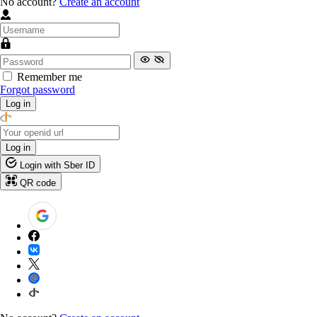
No account?
Create an account
Remember me
Forgot password
Log in
Log in
Login with Sber ID
QR code