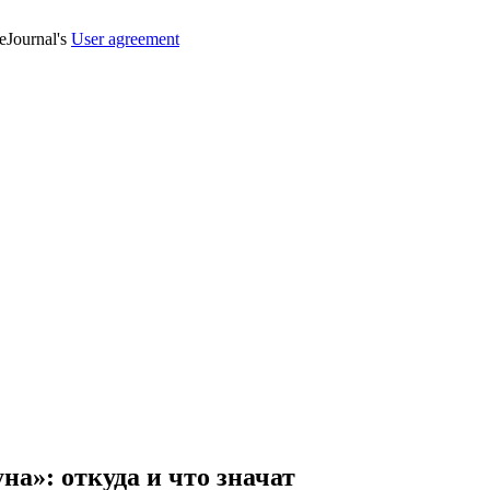
veJournal's
User agreement
а»: откуда и что значат