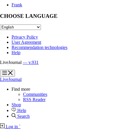
Frank
CHOOSE LANGUAGE
Privacy Policy
User Agreement
Recommendation technologies
Help
LiveJournal
— v.931
?
?
LiveJournal
Find more
Communities
RSS Reader
Shop
Help
Search
Log in
`