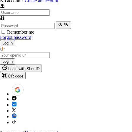
No account?
Create an account
Remember me
Forgot password
Log in
Log in
Login with Sber ID
QR code