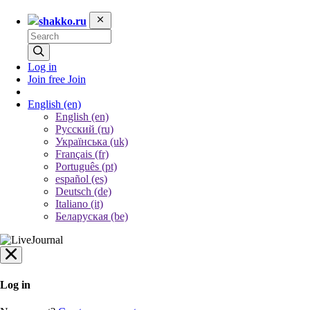
shakko.ru
Log in
Join free
Join
English
(en)
English (en)
Русский (ru)
Українська (uk)
Français (fr)
Português (pt)
español (es)
Deutsch (de)
Italiano (it)
Беларуская (be)
Log in