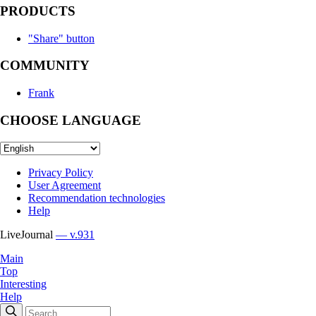
PRODUCTS
"Share" button
COMMUNITY
Frank
CHOOSE LANGUAGE
Privacy Policy
User Agreement
Recommendation technologies
Help
LiveJournal
— v.931
Main
Top
Interesting
Help