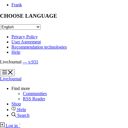
Frank
CHOOSE LANGUAGE
Privacy Policy
User Agreement
Recommendation technologies
Help
LiveJournal
— v.931
?
?
LiveJournal
Find more
Communities
RSS Reader
Shop
Help
Search
Log in
`