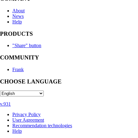
About
News
Help
PRODUCTS
"Share" button
COMMUNITY
Frank
CHOOSE LANGUAGE
v.931
Privacy Policy
User Agreement
Recommendation technologies
Help