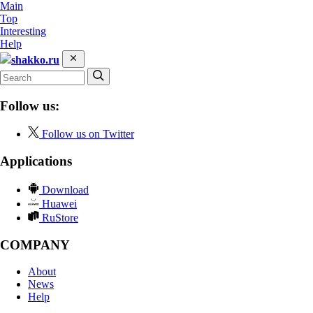
Main
Top
Interesting
Help
shakko.ru
Follow us:
Follow us on Twitter
Applications
Download
Huawei
RuStore
COMPANY
About
News
Help