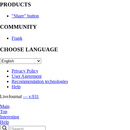
PRODUCTS
"Share" button
COMMUNITY
Frank
CHOOSE LANGUAGE
Privacy Policy
User Agreement
Recommendation technologies
Help
LiveJournal
— v.931
Main
Top
Interesting
Help