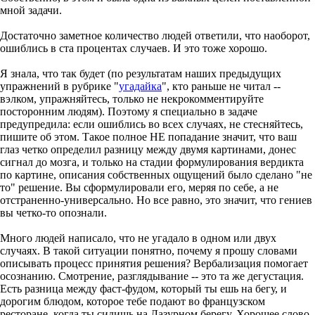
мной задачи.
Достаточно заметное количество людей ответили, что наоборот,
ошиблись в ста процентах случаев. И это тоже хорошо.
Я знала, что так будет (по результатам наших предыдущих
упражнений в рубрике "
угадайка
", кто раньше не читал --
вэлком, упражняйтесь, только не некрокомментируйте
посторонним людям). Поэтому я специально в задаче
предупредила: если ошиблись во всех случаях, не стесняйтесь,
пишите об этом. Такое полное НЕ попадание значит, что ваш
глаз четко определил разницу между двумя картинами, донес
сигнал до мозга, и только на стадии формулирования вердикта
по картине, описания собственных ощущений было сделано "не
то" решение. Вы сформулировали его, меряя по себе, а не
отстраненно-универсально. Но все равно, это значит, что гениев
вы четко-то опознали.
Много людей написало, что не угадало в одном или двух
случаях. В такой ситуации понятно, почему я прошу словами
описывать процесс принятия решения? Вербализация помогает
осознанию. Смотрение, разглядывание -- это та же дегустация.
Есть разница между фаст-фудом, который ты ешь на бегу, и
дорогим блюдом, которое тебе подают во французском
ресторане, когда ты сидишь на Лазурном берегу. Хорошее слово