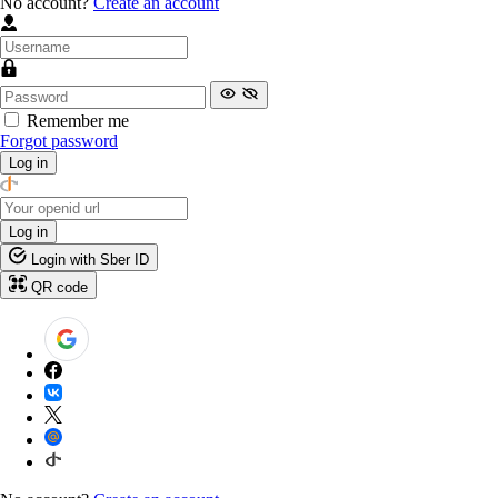
No account?
Create an account
Remember me
Forgot password
Log in
Log in
Login with Sber ID
QR code