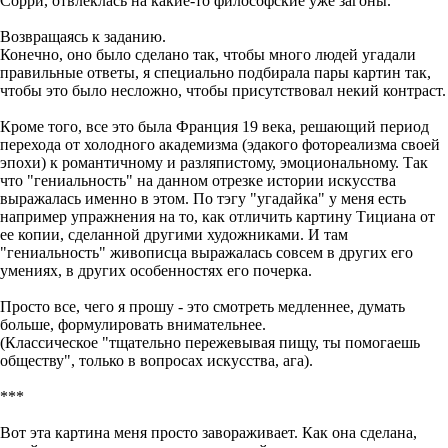
Сорри, отвлеклась на какие-то философские уже загоны.
Возвращаясь к заданию.
Конечно, оно было сделано так, чтобы много людей угадали
правильные ответы, я специально подбирала пары картин так,
чтобы это было несложно, чтобы присутствовал некий контраст.
Кроме того, все это была Франция 19 века, решающий период
перехода от холодного академизма (эдакого фотореализма своей
эпохи) к романтичному и разляпистому, эмоциональному. Так
что "гениальность" на данном отрезке истории искусства
выражалась именно в этом. По тэгу "угадайка" у меня есть
например упражнения на то, как отличить картину Тициана от
ее копии, сделанной другими художниками. И там
"гениальность" живописца выражалась совсем в других его
умениях, в других особенностях его почерка.
Просто все, чего я прошу - это смотреть медленнее, думать
больше, формулировать внимательнее.
(Классическое "тщательно пережевывая пищу, ты помогаешь
обществу", только в вопросах искусства, ага).
***
Вот эта картина меня просто завораживает. Как она сделана,