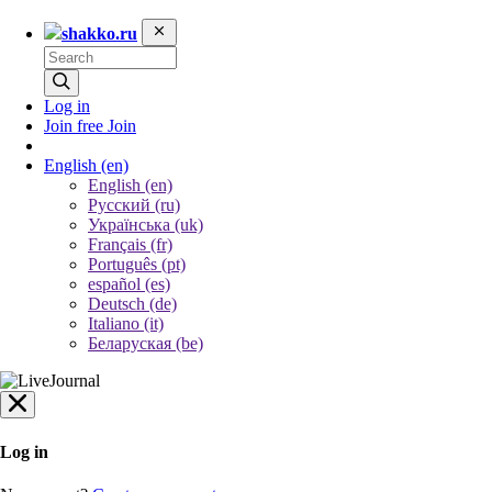
shakko.ru
Log in
Join free
Join
English
(en)
English (en)
Русский (ru)
Українська (uk)
Français (fr)
Português (pt)
español (es)
Deutsch (de)
Italiano (it)
Беларуская (be)
Log in