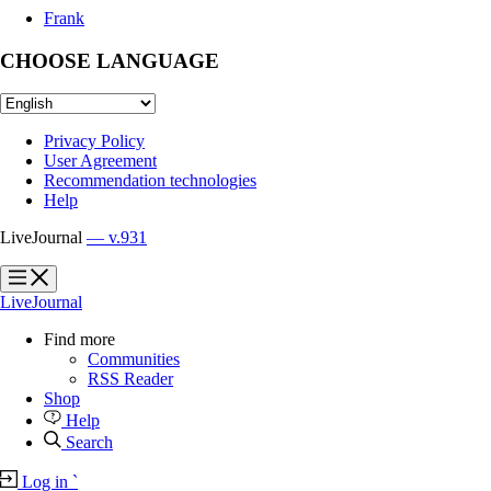
Frank
CHOOSE LANGUAGE
Privacy Policy
User Agreement
Recommendation technologies
Help
LiveJournal
— v.931
?
?
LiveJournal
Find more
Communities
RSS Reader
Shop
Help
Search
Log in
`