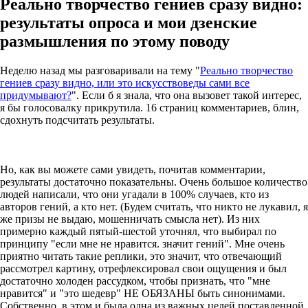
Реально творчество гениев сразу видно:
результаты опроса и мои дзенские
размышления по этому поводу
Неделю назад мы разговаривали на тему "
Реально творчество
гениев сразу видно, или это искусствоведы сами все
придумывают?
". Если б я знала, что она вызовет такой интерес,
я бы голосовалку прикрутила. 16 страниц комментариев, блин,
сдохнуть подсчитать результаты.
Но, как вы можете сами увидеть, почитав комментарии,
результаты достаточно показательны. Очень большое количество
людей написали, что они угадали в 100% случаев, кто из
авторов гений, а кто нет. (Будем считать, что никто не лукавил, я
же призы не выдаю, мошенничать смысла нет). Из них
примерно каждый пятый-шестой уточнял, что выбирал по
принципу "если мне не нравится. значит гений". Мне очень
приятно читать такие реплики, это значит, что отвечающий
рассмотрел картину, отрефлексировал свои ощущения и был
достаточно холоден рассудком, чтобы признать, что "мне
нравится" и "это шедевр" НЕ ОБЯЗАНЫ быть синонимами.
Собственно, в этом и была одна из важных целей поставленной