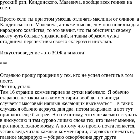
русский рэп, Кандинского, Малевича, вообще всех гениев на
свете.
Просто если ты при этом умеешь отличать маслины от оливок, а
Кандинского от Малевича, а также знаешь, чем они полезны для
народного хозяйства, то это значит, что ты обеспечил своему
мозгу чуть больше упражнений, и таким образом чутка
отодвинул перспективы своего склероза и инсульта.
Искусствоведение - это ЗОЖ для мозга!
***
Отдельно прошу прощения у тех, кто не успел ответить в том
посте.
Честно, устаю.
Там 16 страниц комментариев за сутки набежало. Я обычно
стараюсь не закрывать комментарии вообще, но иногда
случается массовый наплыв желающих высказаться -- в таких
случаях я обычно держусь дня два, потом закрываю, а вот тут
пришлось еще быстрее. Это не потому, что я не желаю вступать
в дискуссию и там сурово лишаю слова тех, кто имеет мнение,
противоположное моему. А потому что просто почта лопается,
устаю: ведь читаю каждый комментарий, стараюсь отвечать и,
главное модерирую -- убираю оскорбления друг друга