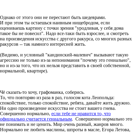
Однако от этого они не перестают быть шедеврами.
И при этом ты остаешься наивным нищебродом, если
оцениваешь картину с точки зрения "уродливая, у себя дома
такое бы не повесил". Надо все-таки быть взрослее, и смотреть
на произведения искусства с другого ракурса, со многих разных
ракурсов -- так намного интересней жить.
(Видимо, и условный "кандинский-малевич" вызывают такую
агрессию не только из-за непонимания "почему это гениально",
но и из-за того, что их нельзя представить в своей собственной,
нормальной, квартире).
Чё сказать-то хочу, графоманка, соберись.
То, что повторяю из раза в раз, голосом кота Леопольда:
спокойствие, только спокойствие, ребята, давайте жить дружно.
Ни одно произведение искусства не стоит вашего гнева.
Совершенно нормально,
если тебе не нравится то, что
официально считается гениальным
. Совершенно нормально это
не понимать и не ценить. Мир очень разный, жанров много.
Нормально не любить маслины, шпроты в масле, Егора Летова,