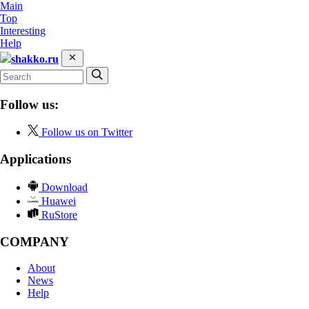
Main
Top
Interesting
Help
shakko.ru
Follow us:
Follow us on Twitter
Applications
Download
Huawei
RuStore
COMPANY
About
News
Help