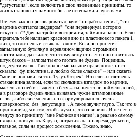
"дегустация", если включить в свои жизненные принципы, то
жизнь становится намного богаче оттенками и чувствами.
Почему важно проговаривать людям "это работа гения", "эта
картина считается шедевром", "она перевернула историю
искусства"? Для настройки восприятия, тайминга на него. Если
приятель тебе наливает красное вино из пластикового пакета 1
литр, то глотнешь из стакана залпом. Если он принесет
запыленную бутылку в деревянном ящичке с громкими
логотипами, да скажет, что этому вину сто лет и оно стоит пять
штук баксов -- залпом ты его глотать не будешь. Поцедишь,
подегустируешь. Твое полное моральное право после этого
сказать: "фу, кислятина, я люблю более сладкие" -- или сказать
"мне не понравился этот Тулуз-Лотрек". Но если ты глотаешь
стакан вина залпом, если ты скользишь взглядом по картине,
мажешь по ней взглядом на бегу -- ты ничего не поймешь в ней,
а в разговоре будешь лишь выдавать чужие штампованные
слова, либо свое мнение, но сформулированное очень
поверхностно, без "дегустации". А такое звучит глупо. Так что в
принципе идея в том, чтобы думать, что говоришь. И не нести
чепуху по принципу "мне Рабинович напел", а реально самому
сходить, послушать Карузо, потратить на это время, деньги и,
главное, силы на процесс осмысления. Тяжело, знаю.