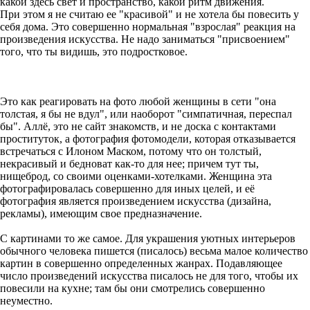
какой здесь свет и пространство, какой ритм движения.
При этом я не считаю ее "красивой" и не хотела бы повесить у
себя дома. Это совершенно нормальная "взрослая" реакция на
произведения искусства. Не надо заниматься "присвоением"
того, что ты видишь, это подростковое.
Это как реагировать на фото любой женщины в сети "она
толстая, я бы не вдул", или наоборот "симпатичная, переспал
бы". Аллё, это не сайт знакомств, и не доска с контактами
проституток, а фотография фотомодели, которая отказывается
встречаться с Илоном Маском, потому что он толстый,
некрасивый и бедноват как-то для нее; причем тут ты,
нищеброд, со своими оценками-хотелками. Женщина эта
фотографировалась совершенно для иных целей, и её
фотография является произведением искусства (дизайна,
рекламы), имеющим свое предназначение.
С картинами то же самое. Для украшения уютных интерьеров
обычного человека пишется (писалось) весьма малое количество
картин в совершенно определенных жанрах. Подавляющее
число произведений искусства писалось не для того, чтобы их
повесили на кухне; там бы они смотрелись совершенно
неуместно.