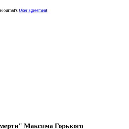
veJournal's
User agreement
Смерти" Максима Горького