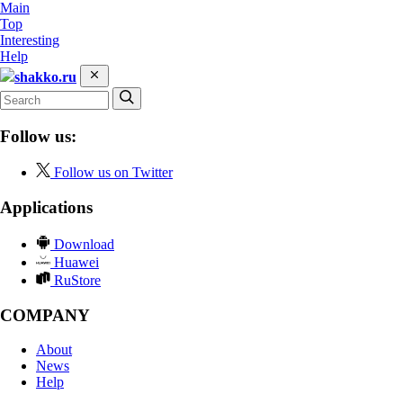
Main
Top
Interesting
Help
shakko.ru
Follow us:
Follow us on Twitter
Applications
Download
Huawei
RuStore
COMPANY
About
News
Help