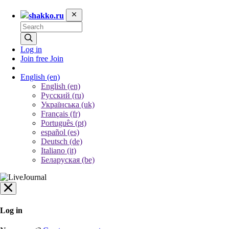
shakko.ru
Log in
Join free
Join
English
(en)
English (en)
Русский (ru)
Українська (uk)
Français (fr)
Português (pt)
español (es)
Deutsch (de)
Italiano (it)
Беларуская (be)
Log in