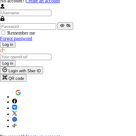
No account?
Create an account
Remember me
Forgot password
Log in
Log in
Login with Sber ID
QR code