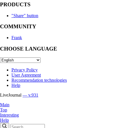
PRODUCTS
"Share" button
COMMUNITY
Frank
CHOOSE LANGUAGE
Privacy Policy
User Agreement
Recommendation technologies
Help
LiveJournal
— v.931
Main
Top
Interesting
Help