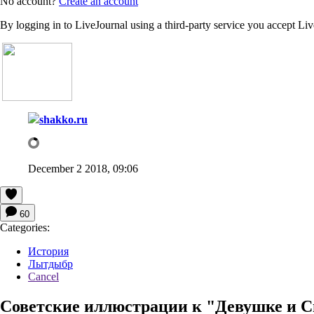
No account?
Create an account
By logging in to LiveJournal using a third-party service you accept Li
shakko.ru
December 2 2018, 09:06
60
Categories:
История
Лытдыбр
Cancel
Советские иллюстрации к "Девушке и 