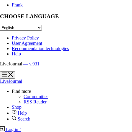
Frank
CHOOSE LANGUAGE
Privacy Policy
User Agreement
Recommendation technologies
Help
LiveJournal
— v.931
?
?
LiveJournal
Find more
Communities
RSS Reader
Shop
Help
Search
Log in
`