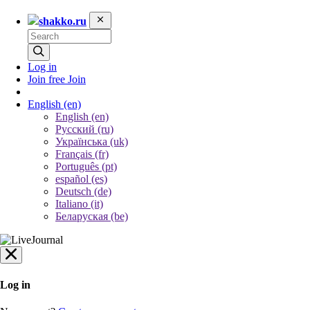
shakko.ru
Log in
Join free
Join
English
(en)
English (en)
Русский (ru)
Українська (uk)
Français (fr)
Português (pt)
español (es)
Deutsch (de)
Italiano (it)
Беларуская (be)
Log in