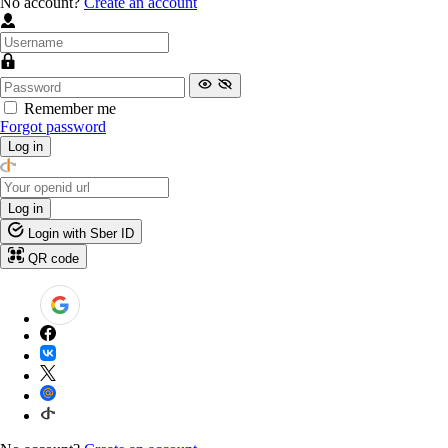
No account?
Create an account
Remember me
Forgot password
Log in
Log in
Login with Sber ID
QR code