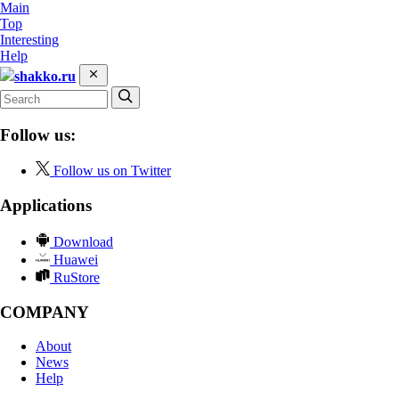
Main
Top
Interesting
Help
shakko.ru
Follow us:
Follow us on Twitter
Applications
Download
Huawei
RuStore
COMPANY
About
News
Help