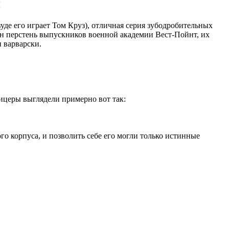
и
уде его играет Том Круз), отличная серия зубодробительных
лен перстень выпускников военной академии Вест-Пойнт, их
и варварски.
ицеры выглядели примерно вот так:
го корпуса, и позволить себе его могли только истинные