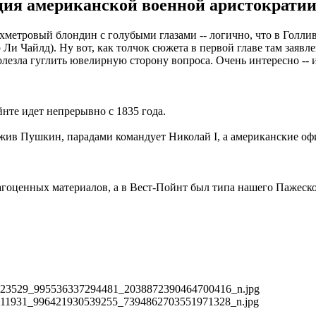
ция американской военной аристократи
метровый блондин с голубыми глазами -- логично, что в Голлив
 Ли Чайлд). Ну вот, как толчок сюжета в первой главе там заяв
олезла гуглить ювелирную сторону вопроса. Очень интересно -- 
йнте идет непрерывно с 1835 года.
 жив Пушкин, парадами командует Николай I, а американские оф
рагоценных материалов, а в Вест-Пойнт был типа нашего Пажеско