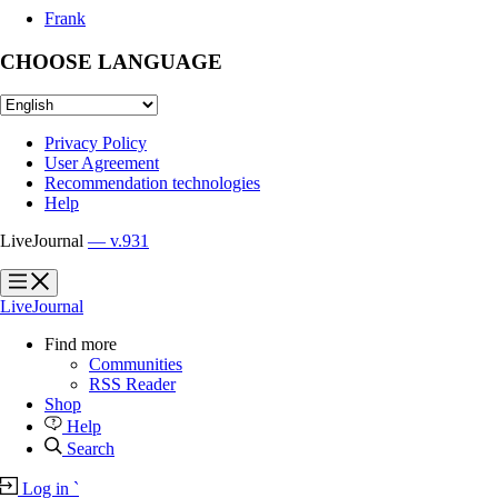
Frank
CHOOSE LANGUAGE
Privacy Policy
User Agreement
Recommendation technologies
Help
LiveJournal
— v.931
?
?
LiveJournal
Find more
Communities
RSS Reader
Shop
Help
Search
Log in
`