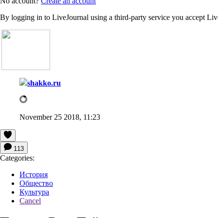
No account?
Create an account
By logging in to LiveJournal using a third-party service you accept Li
shakko.ru
November 25 2018, 11:23
113
Categories:
История
Общество
Культура
Cancel