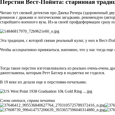
Перстни Вест-Пойнта: старинная тради
Читаю тут свежий детектив про Джека Ричера (здоровенный двух
романов с драками и логическими загадками, рекомендую (автор
старейшего военного вуза. Из-за своей профдеформации сразу п
Эта традиция, с которой связан реальный культ, у них в Вест-По
Чтобы ассоциативно привязаться, напомню, что у нас тогда еще
Тогда такие перстни изготавливались из реально очень-очень д
джентльмены, которым Ретт Батлер в подметки не годился.
В 19 веке их делали еще и перстнями-печатками.
Слева оттиск, справа печатка