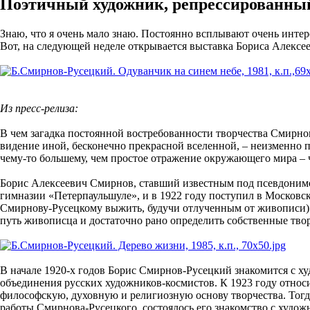
Поэтичный художник, репрессированный 
Знаю, что я очень мало знаю. Постоянно всплывают очень интер
Вот, на следующей неделе открывается выставка Бориса Алексее
Из пресс-релиза:
В чем загадка постоянной востребованности творчества Смирнова
видение иной, бесконечно прекрасной вселенной, – неизменно 
чему-то большему, чем простое отражение окружающего мира –
Борис Алексеевич Смирнов, ставший известным под псевдонимом
гимназии «Петерпаульшуле», и в 1922 году поступил в Московс
Смирнову-Русецкому выжить, будучи отлученным от живописи). 
путь живописца и достаточно рано определить собственные тв
В начале 1920-х годов Борис Смирнов-Русецкий знакомится с х
объединения русских художников-космистов. К 1923 году относ
философскую, духовную и религиозную основу творчества. Тогд
работы Смирнова-Русецкого, состоялось его знакомство с худо