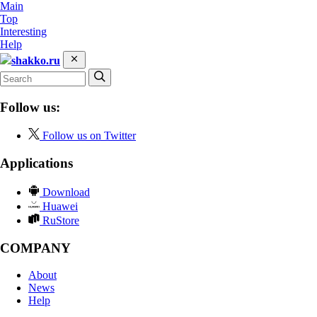
Main
Top
Interesting
Help
shakko.ru
Follow us:
Follow us on Twitter
Applications
Download
Huawei
RuStore
COMPANY
About
News
Help