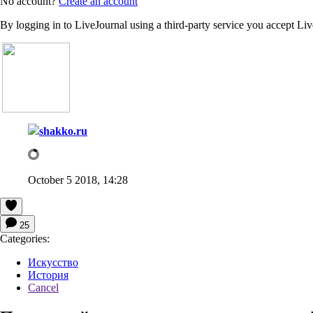
No account?
Create an account
By logging in to LiveJournal using a third-party service you accept Li
shakko.ru
October 5 2018, 14:28
25
Categories:
Искусство
История
Cancel