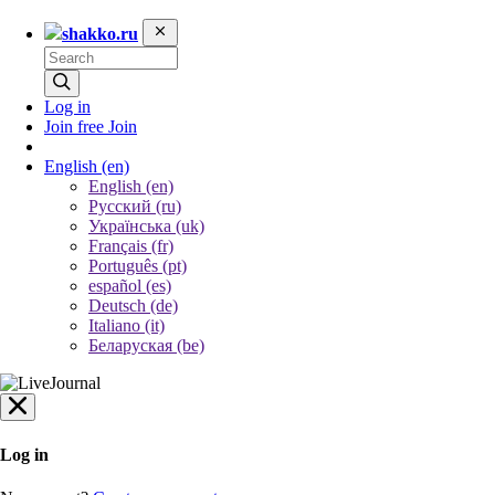
shakko.ru
Log in
Join free
Join
English
(en)
English (en)
Русский (ru)
Українська (uk)
Français (fr)
Português (pt)
español (es)
Deutsch (de)
Italiano (it)
Беларуская (be)
Log in