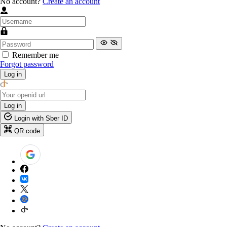
No account?
Create an account
Remember me
Forgot password
Log in
Log in
Login with Sber ID
QR code