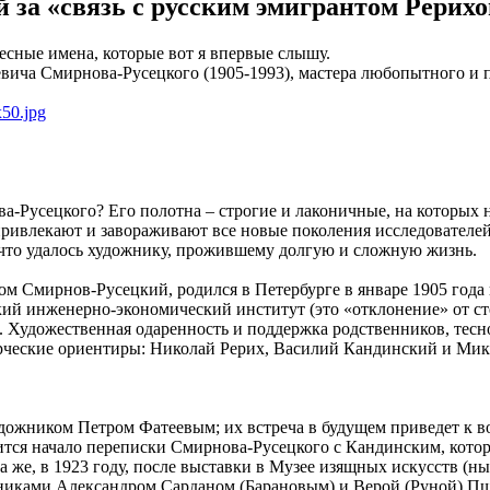
за «связь с русским эмигрантом Рерихо
есные имена, которые вот я впервые слышу.
вича Смирнова-Русецкого (1905-1993), мастера любопытного и п
-Русецкого? Его полотна – строгие и лаконичные, на которых на
привлекают и завораживают все новые поколения исследователе
 что удалось художнику, прожившему долгую и сложную жизнь.
 Смирнов-Русецкий, родился в Петербурге в январе 1905 года в
кий инженерно-экономический институт (это «отклонение» от с
Художественная одаренность и поддержка родственников, тесно 
орческие ориентиры: Николай Рерих, Василий Кандинский и Ми
удожником Петром Фатеевым; их встреча в будущем приведет к 
ится начало переписки Смирнова-Русецкого с Кандинским, котор
а же, в 1923 году, после выставки в Музее изящных искусств (
жниками Александром Сарданом (Барановым) и Верой (Руной) Пше