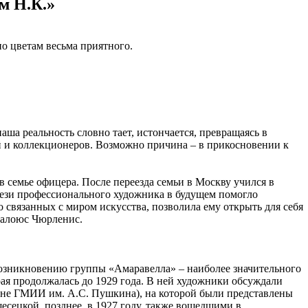
м Н.К.»
о цветам весьма приятного.
ша реальность словно тает, истончается, превращаясь в
й и коллекционеров. Возможно причина – в прикосновении к
 семье офицера. После переезда семьи в Москву учился в
тези профессионального художника в будущем помогло
связанных с миром искусства, позволила ему открыть для себя
калоюс Чюрленис.
возникновению группы «Амаравелла» – наиболее значительного
ая продолжалась до 1929 года. В ней художники обсуждали
ныне ГМИИ им. А.С. Пушкина), на которой были представлены
сецкой, позднее, в 1927 году, также вошедшими в