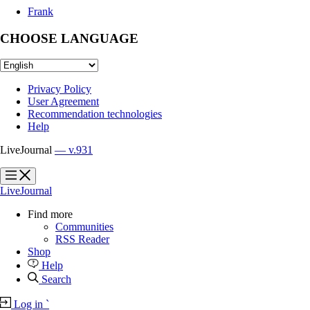
Frank
CHOOSE LANGUAGE
Privacy Policy
User Agreement
Recommendation technologies
Help
LiveJournal
— v.931
?
?
LiveJournal
Find more
Communities
RSS Reader
Shop
Help
Search
Log in
`