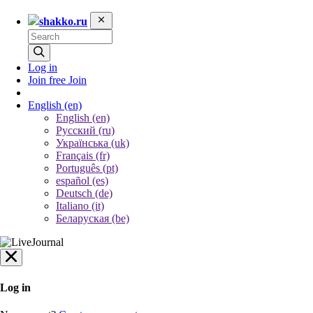
shakko.ru
Log in
Join free
Join
English
(en)
English (en)
Русский (ru)
Українська (uk)
Français (fr)
Português (pt)
español (es)
Deutsch (de)
Italiano (it)
Беларуская (be)
Log in