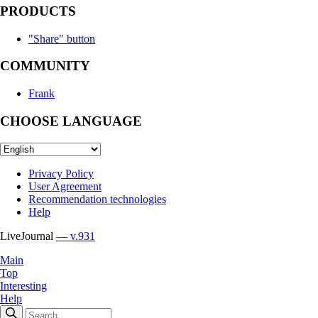
PRODUCTS
"Share" button
COMMUNITY
Frank
CHOOSE LANGUAGE
Privacy Policy
User Agreement
Recommendation technologies
Help
LiveJournal
— v.931
Main
Top
Interesting
Help