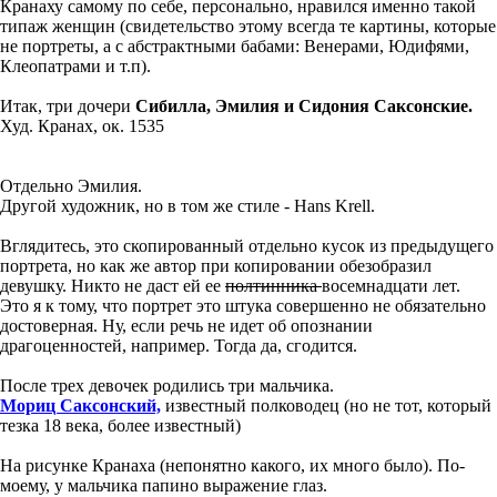
Кранаху самому по себе, персонально, нравился именно такой
типаж женщин (свидетельство этому всегда те картины, которые
не портреты, а с абстрактными бабами: Венерами, Юдифями,
Клеопатрами и т.п).
Итак, три дочери
Сибилла, Эмилия и Сидония Саксонские.
Худ. Кранах, ок. 1535
Отдельно Эмилия.
Другой художник, но в том же стиле - Hans Krell.
Вглядитесь, это скопированный отдельно кусок из предыдущего
портрета, но как же автор при копировании обезобразил
девушку. Никто не даст ей ее
полтинника
восемнадцати лет.
Это я к тому, что портрет это штука совершенно не обязательно
достоверная. Ну, если речь не идет об опознании
драгоценностей, например. Тогда да, сгодится.
После трех девочек родились три мальчика.
Мориц Саксонский,
известный полководец (но не тот, который
тезка 18 века, более известный)
На рисунке Кранаха (непонятно какого, их много было). По-
моему, у мальчика папино выражение глаз.