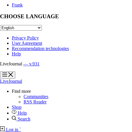
Frank
CHOOSE LANGUAGE
Privacy Policy
User Agreement
Recommendation technologies
Help
LiveJournal
— v.931
?
?
LiveJournal
Find more
Communities
RSS Reader
Shop
Help
Search
Log in
`