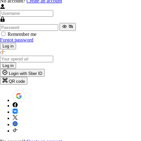
No account?
Create an account
Remember me
Forgot password
Log in
Log in
Login with Sber ID
QR code