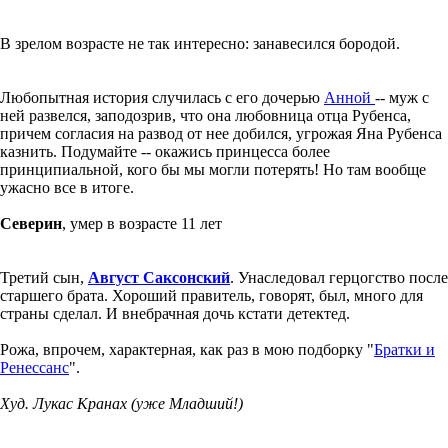
В зрелом возрасте не так интересно: занавесился бородой.
Любопытная история случилась с его дочерью
Анной
-- муж с
ней развелся, заподозрив, что она любовница отца Рубенса,
причем согласия на развод от нее добился, угрожая Яна Рубенса
казнить. Подумайте -- окажись принцесса более
принципиальной, кого бы мы могли потерять! Но там вообще
ужасно все в итоге.
Северин
, умер в возрасте 11 лет
Третий сын,
Август Саксонский
. Унаследовал герцогство после
старшего брата. Хороший правитель, говорят, был, много для
страны сделал. И внебрачная дочь кстати детектед.
Рожа, впрочем, характерная, как раз в мою подборку "
Братки и
Ренессанс
".
Худ. Лукас Кранах (уже Младший!)