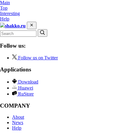
Main
Top
Interesting
Help
shakko.ru
Follow us:
Follow us on Twitter
Applications
Download
Huawei
RuStore
COMPANY
About
News
Help