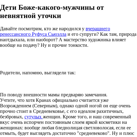
Дети Боже-какого-мужчины от
невнятной уточки
Давайте посмотрим, кто же народился у
вчерашнего
ренессансного Руфуса Сьюэлла
и его супруги? Как там, природа
наотдыхала, или наоборот? А мастерство художника влияет
вообще на подачу? Ну и прочие тонкости.
Родители, напомню, выглядели так:
По поводу внешности мамы предваряю замечания.
Учтите, что хотя Кранах официально считается уже
Возрождением (Северным), однако одной ногой он еще очень
прочно стоит в Средневековье, с его идеалом рахитичных,
безбровых,
сутулых
женщин. Кроме того, и наш современный
вкус очень испорчен постоянным слоем яркой косметики на
женщинах: вообще любая бледнолицая светловолосая, если ее
отмыть, будет выглядеть достаточно "средневеково". Ну и плюс