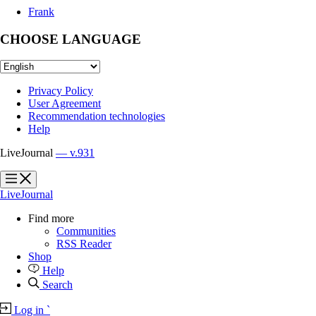
Frank
CHOOSE LANGUAGE
Privacy Policy
User Agreement
Recommendation technologies
Help
LiveJournal
— v.931
?
?
LiveJournal
Find more
Communities
RSS Reader
Shop
Help
Search
Log in
`