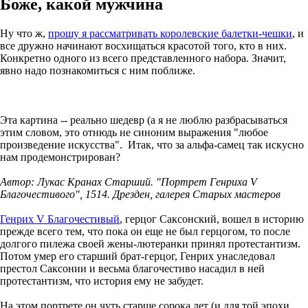
Боже, какой мужчина
Ну что ж,
прошу я рассматривать королевские балетки-чешки
, и
все дружно начинают восхищаться красотой того, кто в них.
Конкретно одного из всего представленного набора. Значит,
явно надо познакомиться с ним поближе.
Эта картина -- реально шедевр (а я не люблю разбрасываться
этим словом, это отнюдь не синоним выражения "любое
произведение искусства". Итак, что за альфа-самец так искусно
нам продемонстрирован?
Автор: Лукас Кранах Старший. "Портрет Генриха V
Благочестивого", 1514. Дрезден, галерея Старых мастеров
Генрих V Благочестивый
, герцог Саксонский, вошел в историю
прежде всего тем, что пока он еще не был герцогом, то после
долгого пилежа своей жены-лютеранки принял протестантизм.
Потом умер его старший брат-герцог, Генрих унаследовал
престол Саксонии и весьма благочестиво насадил в ней
протестантизм, что история ему не забудет.
На этом портрете он чуть старше сорока лет (и для той эпохи