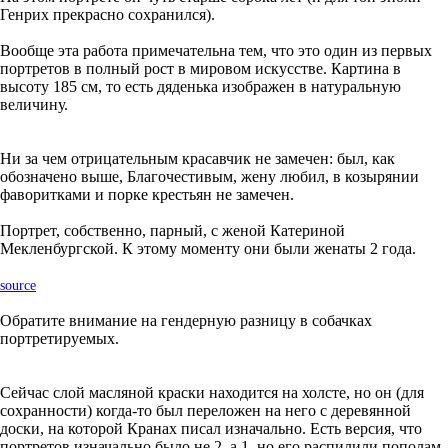
Генрих прекрасно сохранился).
Вообще эта работа примечательна тем, что это один из первых
портретов в полный рост в мировом искусстве. Картина в
высоту 185 см, то есть дяденька изображен в натуральную
величину.
Ни за чем отрицательным красавчик не замечен: был, как
обозначено выше, Благочестивым, жену любил, в козырянии
фаворитками и порке крестьян не замечен.
Портрет, собственно, парный, с женой Катериной
Мекленбургской. К этому моменту они были женаты 2 года.
source
Обратите внимание на гендерную разницу в собачках
портретируемых.
Сейчас слой масляной краски находится на холсте, но он (для
сохранности) когда-то был переложен на него с деревянной
доски, на которой Кранах писал изначально. Есть версия, что
портретов изначально было не 2, а 1, но его распилили пополам.