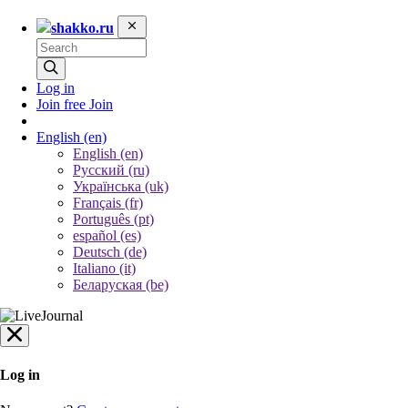
shakko.ru
Log in
Join free
Join
English
(en)
English (en)
Русский (ru)
Українська (uk)
Français (fr)
Português (pt)
español (es)
Deutsch (de)
Italiano (it)
Беларуская (be)
Log in