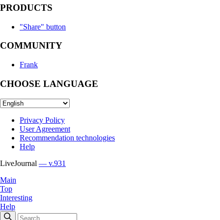
PRODUCTS
"Share" button
COMMUNITY
Frank
CHOOSE LANGUAGE
Privacy Policy
User Agreement
Recommendation technologies
Help
LiveJournal
— v.931
Main
Top
Interesting
Help