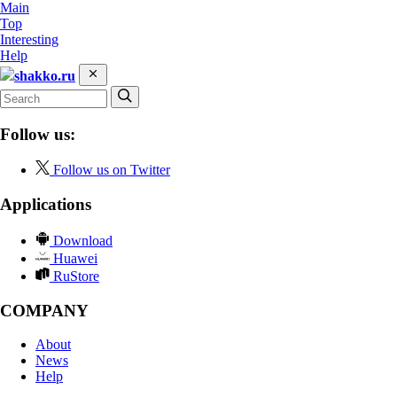
Main
Top
Interesting
Help
shakko.ru
Follow us:
Follow us on Twitter
Applications
Download
Huawei
RuStore
COMPANY
About
News
Help