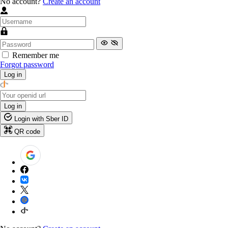
No account?
Create an account
Remember me
Forgot password
Log in
Log in
Login with Sber ID
QR code