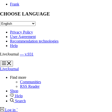
Frank
CHOOSE LANGUAGE
Privacy Policy
User Agreement
Recommendation technologies
Help
LiveJournal
— v.931
?
?
LiveJournal
Find more
Communities
RSS Reader
Shop
Help
Search
Log in
`