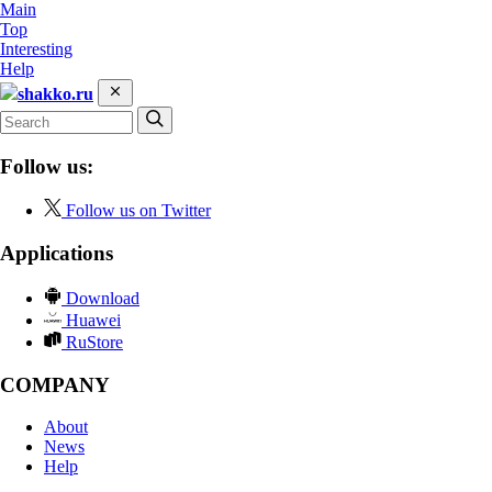
Main
Top
Interesting
Help
shakko.ru
Follow us:
Follow us on Twitter
Applications
Download
Huawei
RuStore
COMPANY
About
News
Help