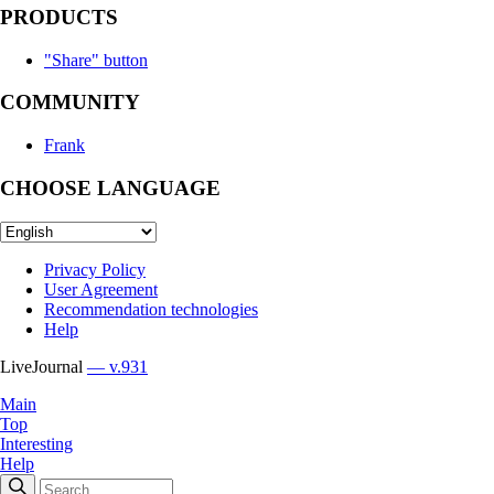
PRODUCTS
"Share" button
COMMUNITY
Frank
CHOOSE LANGUAGE
Privacy Policy
User Agreement
Recommendation technologies
Help
LiveJournal
— v.931
Main
Top
Interesting
Help