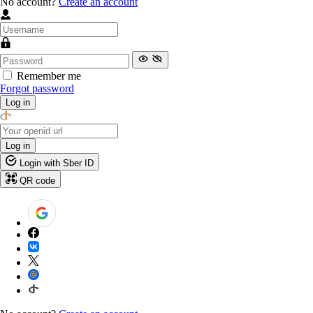
No account?
Create an account
Remember me
Forgot password
Log in
Log in
Login with Sber ID
QR code