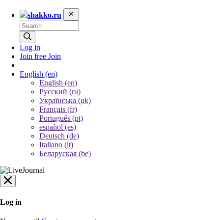
shakko.ru
Log in
Join free
Join
English
(en)
English (en)
Русский (ru)
Українська (uk)
Français (fr)
Português (pt)
español (es)
Deutsch (de)
Italiano (it)
Беларуская (be)
Log in