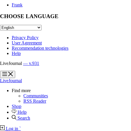
Frank
CHOOSE LANGUAGE
Privacy Policy
User Agreement
Recommendation technologies
Help
LiveJournal
— v.931
?
?
LiveJournal
Find more
Communities
RSS Reader
Shop
Help
Search
Log in
`