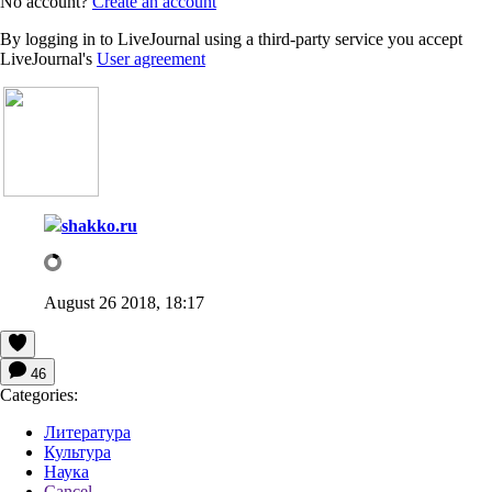
No account?
Create an account
By logging in to LiveJournal using a third-party service you accept
LiveJournal's
User agreement
shakko.ru
August 26 2018, 18:17
46
Categories:
Литература
Культура
Наука
Cancel