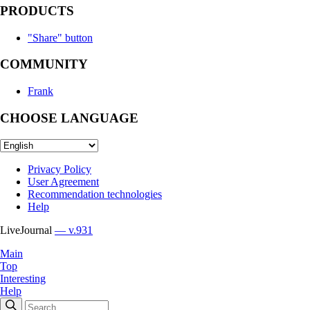
PRODUCTS
"Share" button
COMMUNITY
Frank
CHOOSE LANGUAGE
Privacy Policy
User Agreement
Recommendation technologies
Help
LiveJournal
— v.931
Main
Top
Interesting
Help