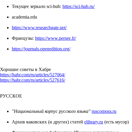
Текущее зеркало sci-hub:
https://sci-hub.ru/
academia.edu
https://www.researchgate.net/
Французы:
https://www.persee.fr/
https://journals.openedition.org/
Хорошие советы в Хабре
https://habr.com/ru/articles/527064/
https://habr.com/ru/articles/527616/
РУССКОЕ
"Национальный корпус русского языка"
ruscorpora.ru
Архив ваковских (и других) статей
elibrary.ru
(есть мусор)