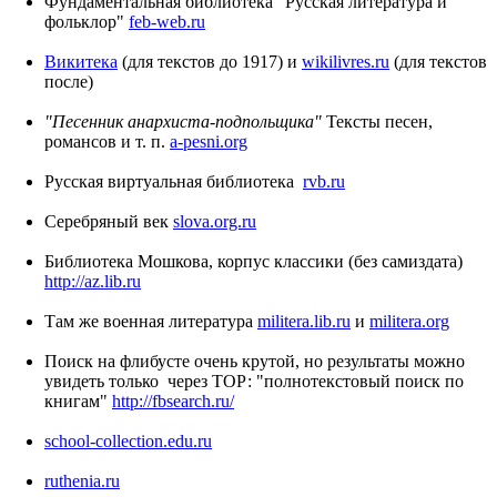
Фундаментальная библиотека "Русская литература и
фольклор"
feb-web.ru
Викитека
(для текстов до 1917) и
wikilivres.ru
(для текстов
после)
"Песенник анархиста-подпольщика"
Тексты песен,
романсов и т. п.
a-pesni.org
Русская виртуальная библиотека
rvb.ru
Серебряный век
slova.org.ru
Библиотека Мошкова, корпус классики (без самиздата)
http://az.lib.ru
Там же военная литература
militera.lib.ru
и
militera.org
Поиск на флибусте очень крутой, но результаты можно
увидеть только через ТОР: "полнотекстовый поиск по
книгам"
http://fbsearch.ru/
school-collection.edu.ru
ruthenia.ru