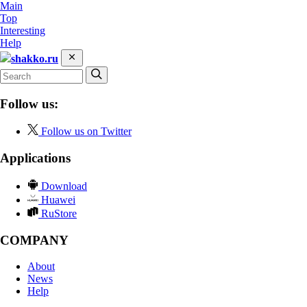
Main
Top
Interesting
Help
shakko.ru
Follow us:
Follow us on Twitter
Applications
Download
Huawei
RuStore
COMPANY
About
News
Help