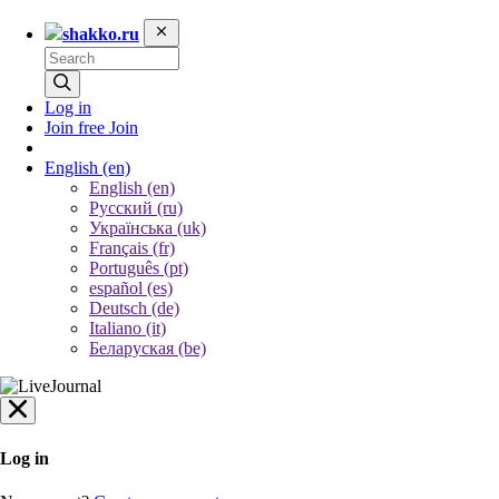
shakko.ru
Log in
Join free
Join
English
(en)
English (en)
Русский (ru)
Українська (uk)
Français (fr)
Português (pt)
español (es)
Deutsch (de)
Italiano (it)
Беларуская (be)
Log in