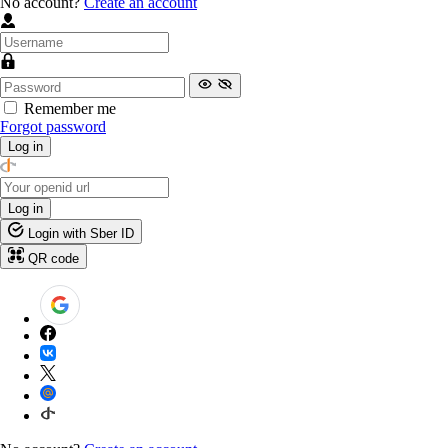
No account?
Create an account
Remember me
Forgot password
Log in
Log in
Login with Sber ID
QR code