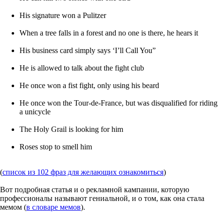
His signature won a Pulitzer
When a tree falls in a forest and no one is there, he hears it
His business card simply says ‘I’ll Call You”
He is allowed to talk about the fight club
He once won a fist fight, only using his beard
He once won the Tour-de-France, but was disqualified for riding
a unicycle
The Holy Grail is looking for him
Roses stop to smell him
(
список из 102 фраз для желающих ознакомиться
)
Вот подробная статья и о рекламной кампании, которую
профессионалы называют гениальной, и о том, как она стала
мемом (
в словаре мемов
).