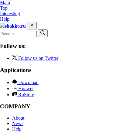
Main
Top
Interesting
Help
shakko.ru
Follow us:
Follow us on Twitter
Applications
Download
Huawei
RuStore
COMPANY
About
News
Help