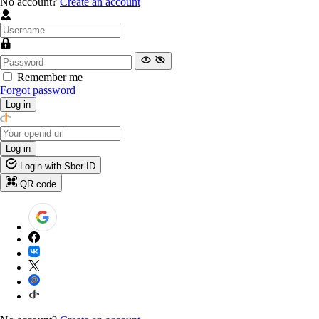
No account?
Create an account
Remember me
Forgot password
Log in
Log in
Login with Sber ID
QR code