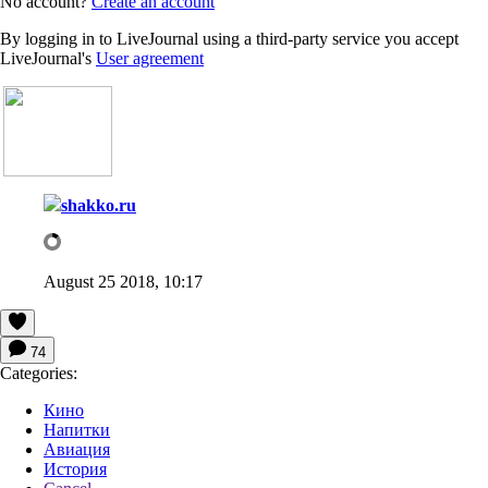
No account?
Create an account
By logging in to LiveJournal using a third-party service you accept
LiveJournal's
User agreement
shakko.ru
August 25 2018, 10:17
74
Categories:
Кино
Напитки
Авиация
История