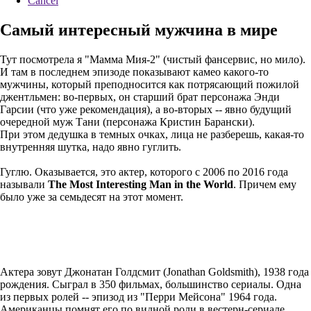
Cancel
Самый интересный мужчина в мире
Тут посмотрела я "Мамма Мия-2" (чистый фансервис, но мило).
И там в последнем эпизоде показывают камео какого-то
мужчины, который преподносится как потрясающий пожилой
джентльмен: во-первых, он старший брат персонажа Энди
Гарсии (что уже рекомендация), а во-вторых -- явно будущий
очередной муж Тани (персонажа Кристин Барански).
При этом дедушка в темных очках, лица не разберешь, какая-то
внутренняя шутка, надо явно гуглить.
Гуглю. Оказывается, это актер, которого с 2006 по 2016 года
называли
The Most Interesting Man in the World
. Причем ему
было уже за семьдесят на этот момент.
Актера зовут Джонатан Голдсмит (Jonathan Goldsmith), 1938 года
рождения. Сыграл в 350 фильмах, большинство сериалы. Одна
из первых ролей -- эпизод из "Перри Мейсона" 1964 года.
Американцы помнят его по видной роли в вестерн-сериале