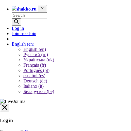
shakko.ru
Log in
Join free
Join
English
(en)
English (en)
Русский (ru)
Українська (uk)
Français (fr)
Português (pt)
español (es)
Deutsch (de)
Italiano (it)
Беларуская (be)
Log in