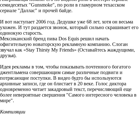
семидесятых "Gunsmoke", по роли в гламурном техасском
сериале "Даллас" и прочей байде.
И вот наступает 2006 год. Дедушке уже 68 лет, хотя он весьма
ухожен. И тут раздается звонок, который сильно скрашивает его
одинокую старость.
Мексиканский бренд пива Dos Equis решил начать
офигительную новаторскую рекламную компанию. Слоган
звучал как «Stay Thirsty My Friends» (Оставайтесь жаждущими,
друзья).
Идея рекламы в том, чтобы показывать почтенного богатого
джентльмена совершающим самые различные подвиги и
потрясающие поступки. В видео будто бы используются
архивные записи, где он блистает в 20 веке. Голос диктора
одновременно читает закадровый текст, перечисляющий еще
более невероятные свершения "Самого интересного человека в
мире".
Компиляции