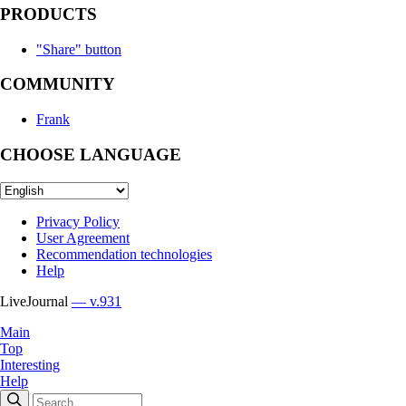
PRODUCTS
"Share" button
COMMUNITY
Frank
CHOOSE LANGUAGE
Privacy Policy
User Agreement
Recommendation technologies
Help
LiveJournal
— v.931
Main
Top
Interesting
Help