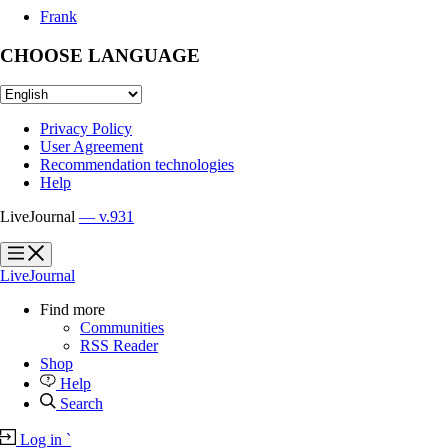
Frank
CHOOSE LANGUAGE
Privacy Policy
User Agreement
Recommendation technologies
Help
LiveJournal
— v.931
?
?
LiveJournal
Find more
Communities
RSS Reader
Shop
Help
Search
Log in
`