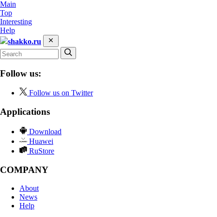
Main
Top
Interesting
Help
shakko.ru
Follow us:
Follow us on Twitter
Applications
Download
Huawei
RuStore
COMPANY
About
News
Help