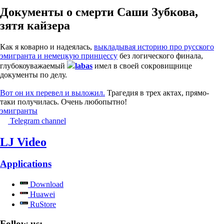
Документы о смерти Саши Зубкова,
зятя кайзера
Как я коварно и надеялась,
выкладывая историю про русского
эмигранта и немецкую принцессу
без логического финала,
глубокоуважаемый
labas
имел в своей сокровищнице
документы по делу.
Вот он их перевел и выложил.
Трагедия в трех актах, прямо-
таки получилась. Очень любопытно!
эмигранты
Telegram channel
LJ Video
Applications
Download
Huawei
RuStore
Follow us: