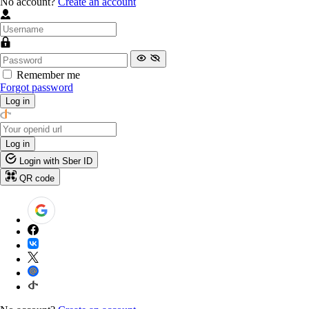
No account?
Create an account
Remember me
Forgot password
Log in
Log in
Login with Sber ID
QR code