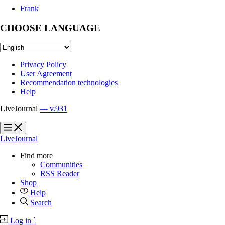
Frank
CHOOSE LANGUAGE
Privacy Policy
User Agreement
Recommendation technologies
Help
LiveJournal
— v.931
?
?
LiveJournal
Find more
Communities
RSS Reader
Shop
Help
Search
Log in
`