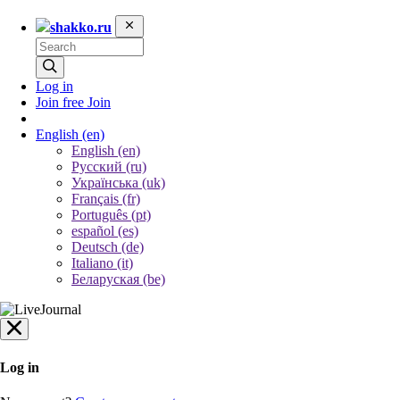
shakko.ru
Log in
Join free
Join
English
(en)
English (en)
Русский (ru)
Українська (uk)
Français (fr)
Português (pt)
español (es)
Deutsch (de)
Italiano (it)
Беларуская (be)
Log in