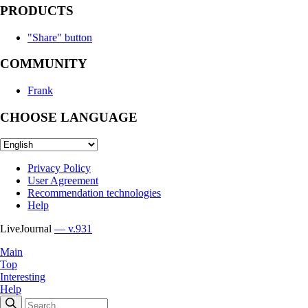
PRODUCTS
"Share" button
COMMUNITY
Frank
CHOOSE LANGUAGE
Privacy Policy
User Agreement
Recommendation technologies
Help
LiveJournal
— v.931
Main
Top
Interesting
Help