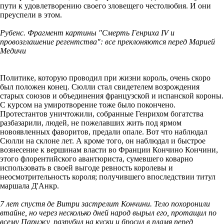
пути к удовлетворению своего зловещего честолюбия. И они
преуспели в этом.
Рубенс. Фрагмент картины "Смерть Генриха IV и
провозглашение регентства": все преклоняются перед Марией
Медичи
Политике, которую проводил при жизни король, очень скоро
был положен конец. Сюлли стал свидетелем возрождения
старых союзов и объединения французской и испанской короны.
С курсом на умиротворение тоже было покончено.
Протестантов уничтожили, собранные Генрихом богатства
разбазарили, людей, не пожелавших жить под ярмом
новоявленных фаворитов, предали опале. Вот что наблюдал
Сюлли на склоне лет. А кроме того, он наблюдал и быстрое
вознесение к вершинам власти во Франции Кончино Кончини,
этого флорентийского авантюриста, сумевшего коварно
использовать в своей выгоде ревность королевы и
неосмотрительность короля; получившего впоследствии титул
маршала Д'Анкр.
7 лет спустя де Витри застрелит Кончини. Тело похоронили
втайне, но через несколько дней народ вырыл его, протащил по
всему Парижу, разрубил на куски и бросил в пламя перед