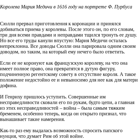
Королева Мария Медичи в 1616 году на портрете Ф. Пурбуса
Сюлли прервал приготовления к коронации и принялся
добиваться приема у королевы. После этого он, по его словам,
три дня всеми правдами и неправдами тщился тронуть ее душу.
Но все его труды канули впустую: Мария Медичи осталась
непреклонна. Все доводы Сюлли она парировала одним своим
доводом, но таким, на который ему нечего было ответить.
Если ее не коронуют как французскую королеву, на что она
имеет полное право, она превратятся в дутую фигуру,
подчиненную регентскому совету в отсутствие короля. А такое
положение недостойно ее и невыносимо для нее как для матери
дофина.
И Генриху пришлось уступить. Совершенные им
несправедливости сковали его по рукам, будто цепи, а главная
из этих несправедливостей – война – была самым тяжким
бременем, особенно теперь, когда он открыто признал, что
вынашивает такие намерения.
Как-то раз ему выдалась возможность спросить папского
нунция, что думает Рим об этой войне.