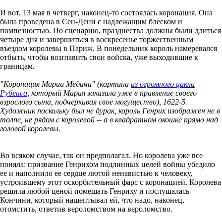
И вот, 13 мая в четверг, наконец-то состоялась коронация. Она
была проведена в Сен-Дени с надлежащим блеском и
помпезностью. По сценарию, празднества должны были длиться
четыре дня и завершиться в воскресенье торжественным
въездом королевы в Париж. В понедельник король намеревался
отбыть, чтобы возглавить свои войска, уже выходившие к
границам.
"Коронация Марии Медичи" (картина
из огромного цикла
Рубенса
, который Мария заказала уже в правление своего
взрослого сына, подчеркивая свое могущество), 1622-5.
Художник поскольку был не дурак, король Генрих изображен не в
толпе, не рядом с королевой -- а в квадратном окошке прямо над
головой королевы.
Во всяком случае, так он предполагал. Но королева уже все
поняла: призвание Генрихом подлинных целей войны убедило
ее и наполнило ее сердце лютой ненавистью к человеку,
устроившему этот оскорбительный фарс с коронацией. Королева
решила любой ценой помешать Генриху и послушалась
Кончини, который нашептывал ей, что надо, наконец,
отомстить, ответив вероломством на вероломство.