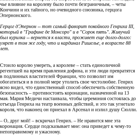
чье влияние на королеву было почти безграничным, – четы
Кончини и их тайного, но очевидного союзника, герцога
Эпернонского.
Герцог д'Эпернон -- тот самый фаворит покойного Генриха III,
который в "Графине де Монсоро" и в "Сорок пять". Живучий
был курилка -- вернется к власти, проживет еще долго-долго:
умрет в том же году, что и кардинал Ришелье, в возрасте 88
лет.
Стоило королю умереть, а королеве – стать единоличной
регентшей на время правления дофина, и эти люди превратятся
в подлинных властителей Франции, что позволит им
обогатиться и в полной мере утолить свое честолюбие. Генрих
ясно видел, что единственный способ обеспечить собственную
безопасность – противостоять коронации, назначенной на 13
мая. Мария Медичи настаивала, чтобы церемония состоялась до
отъезда Генриха на театр военных действий, и это так угнетало
короля, что наконец он приехал в Арсенал и излил душу Сюлли.
– О, друг мой! – вскричал Генрих. – Не нравится мне эта
коронация. Сердце подсказывает мне: она приведет к чему-то
непоправимому и ужасному.