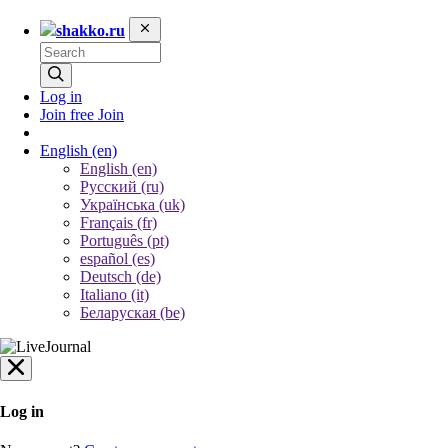
shakko.ru
Log in
Join free
Join
English
(en)
English (en)
Русский (ru)
Українська (uk)
Français (fr)
Português (pt)
español (es)
Deutsch (de)
Italiano (it)
Беларуская (be)
Log in