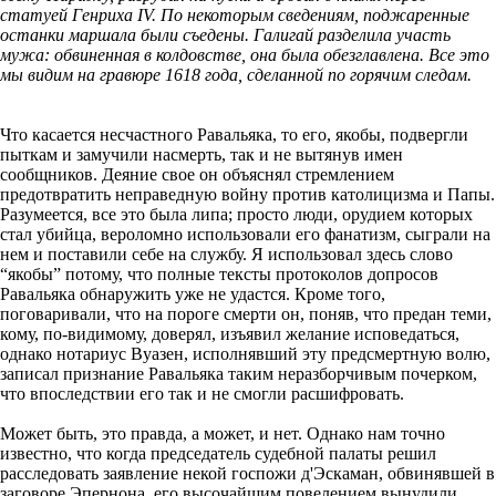
статуей Генриха IV. По некоторым сведениям, поджаренные
останки маршала были съедены. Галигай разделила участь
мужа: обвиненная в колдовстве, она была обезглавлена. Все это
мы видим на гравюре 1618 года, сделанной по горячим следам.
Что касается несчастного Равальяка, то его, якобы, подвергли
пыткам и замучили насмерть, так и не вытянув имен
сообщников. Деяние свое он объяснял стремлением
предотвратить неправедную войну против католицизма и Папы.
Разумеется, все это была липа; просто люди, орудием которых
стал убийца, вероломно использовали его фанатизм, сыграли на
нем и поставили себе на службу. Я использовал здесь слово
“якобы” потому, что полные тексты протоколов допросов
Равальяка обнаружить уже не удастся. Кроме того,
поговаривали, что на пороге смерти он, поняв, что предан теми,
кому, по-видимому, доверял, изъявил желание исповедаться,
однако нотариус Вуазен, исполнявший эту предсмертную волю,
записал признание Равальяка таким неразборчивым почерком,
что впоследствии его так и не смогли расшифровать.
Может быть, это правда, а может, и нет. Однако нам точно
известно, что когда председатель судебной палаты решил
расследовать заявление некой госпожи д'Эскаман, обвинявшей в
заговоре Эпернона, его высочайшим повелением вынудили