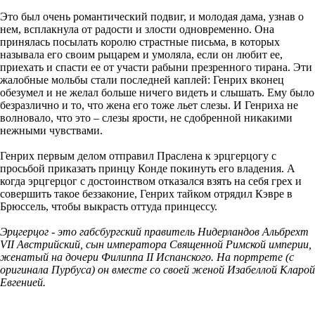
Это был очень романтический подвиг, и молодая дама, узнав о
нем, всплакнула от радости и злости одновременно. Она
принялась посылать королю страстные письма, в которых
называла его своим рыцарем и умоляла, если он любит ее,
приехать и спасти ее от участи рабыни презренного тирана. Эти
жалобные мольбы стали последней каплей: Генрих вконец
обезумел и не желал больше ничего видеть и слышать. Ему было
безразлично и то, что жена его тоже льет слезы. И Генриха не
волновало, что это – слезы ярости, не сдобренной никакими
нежными чувствами.
Генрих первым делом отправил Праслена к эрцгерцогу с
просьбой приказать принцу Конде покинуть его владения. А
когда эрцгерцог с достоинством отказался взять на себя грех и
совершить такое беззаконие, Генрих тайком отрядил Кэвре в
Брюссель, чтобы выкрасть оттуда принцессу.
Эрцгерцог - это габсбургский правитель Нидерландов Альбрехт
VII Австрийский, сын императора Священной Римской империи,
женатый на дочери Филиппа II Испанского. На портрете (с
оригинала Пурбуса) он вместе со своей женой Изабеллой Кларой
Евгенией.