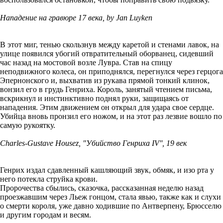
Нападение на гравюре 17 века, by Jan Luyken
В этот миг, тенью скользнув между каретой и стенами лавок, на
улице появился убогий отвратительный оборванец, сидевший
час назад на мостовой возле Лувра. Став на спицу
неподвижного колеса, он приподнялся, перегнулся через герцога
Эпернонского и, выхватив из рукава прямой тонкий клинок,
вонзил его в грудь Генриха. Король, занятый чтением письма,
вскрикнул и инстинктивно поднял руки, защищаясь от
нападения. Этим движением он открыл для удара свое сердце.
Убийца вновь пронзил его ножом, и на этот раз лезвие вошло по
самую рукоятку.
Charles-Gustave Housez, "Убийство Генриха IV'', 19 век
Генрих издал сдавленный кашляющий звук, обмяк, и изо рта у
него потекла струйка крови.
Пророчества сбылись, сказочка, рассказанная неделю назад
проезжавшим через Льеж гонцом, стала явью, также как и слухи
о смерти короля, уже давно ходившие по Антверпену, Брюсселю
и другим городам и весям.