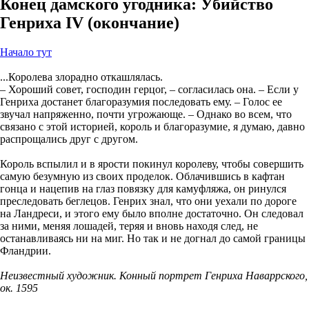
Конец дамского угодника: Убийство
Генриха IV (окончание)
Начало тут
...Королева злорадно откашлялась.
– Хороший совет, господин герцог, – согласилась она. – Если у
Генриха достанет благоразумия последовать ему. – Голос ее
звучал напряженно, почти угрожающе. – Однако во всем, что
связано с этой историей, король и благоразумие, я думаю, давно
распрощались друг с другом.
Король вспылил и в ярости покинул королеву, чтобы совершить
самую безумную из своих проделок. Облачившись в кафтан
гонца и нацепив на глаз повязку для камуфляжа, он ринулся
преследовать беглецов. Генрих знал, что они уехали по дороге
на Ландреси, и этого ему было вполне достаточно. Он следовал
за ними, меняя лошадей, теряя и вновь находя след, не
останавливаясь ни на миг. Но так и не догнал до самой границы
Фландрии.
Неизвестный художник. Конный портрет Генриха Наваррского,
ок. 1595