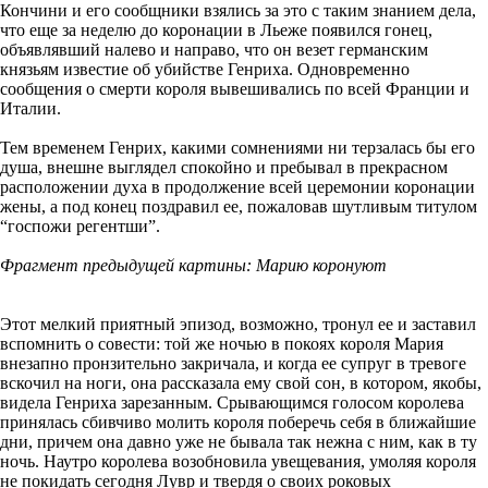
Кончини и его сообщники взялись за это с таким знанием дела,
что еще за неделю до коронации в Льеже появился гонец,
объявлявший налево и направо, что он везет германским
князьям известие об убийстве Генриха. Одновременно
сообщения о смерти короля вывешивались по всей Франции и
Италии.
Тем временем Генрих, какими сомнениями ни терзалась бы его
душа, внешне выглядел спокойно и пребывал в прекрасном
расположении духа в продолжение всей церемонии коронации
жены, а под конец поздравил ее, пожаловав шутливым титулом
“госпожи регентши”.
Фрагмент предыдущей картины: Марию коронуют
Этот мелкий приятный эпизод, возможно, тронул ее и заставил
вспомнить о совести: той же ночью в покоях короля Мария
внезапно пронзительно закричала, и когда ее супруг в тревоге
вскочил на ноги, она рассказала ему свой сон, в котором, якобы,
видела Генриха зарезанным. Срывающимся голосом королева
принялась сбивчиво молить короля поберечь себя в ближайшие
дни, причем она давно уже не бывала так нежна с ним, как в ту
ночь. Наутро королева возобновила увещевания, умоляя короля
не покидать сегодня Лувр и твердя о своих роковых