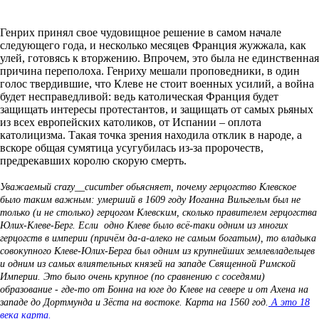
Генрих принял свое чудовищное решение в самом начале
следующего года, и несколько месяцев Франция жужжала, как
улей, готовясь к вторжению. Впрочем, это была не единственная
причина переполоха. Генриху мешали проповедники, в один
голос твердившие, что Клеве не стоит военных усилий, а война
будет несправедливой: ведь католическая Франция будет
защищать интересы протестантов, и защищать от самых рьяных
из всех европейских католиков, от Испании – оплота
католицизма. Такая точка зрения находила отклик в народе, а
вскоре общая сумятица усугубилась из-за пророчеств,
предрекавших королю скорую смерть.
Уважаемый crazy__cucumber обьясняет, почему герцогство Клевское
было таким важным: умерший в 1609 году Иоганна Вильгельм был не
только (и не столько) герцогом Клевским, сколько правителем герцогства
Юлих-Клеве-Берг. Если одно Клеве было всё-таки одним из многих
герцогств в империи (причём да-а-алеко не самым богатым), то владыка
совокупного Клеве-Юлих-Берга был одним из крупнейших землевладельцев
и одним из самых влиятельных князей на западе Священной Римской
Империи. Это было очень крупное (по сравнению с соседями)
образование - где-то от Бонна на юге до Клеве на севере и от Ахена на
западе до Дортмунда и Зёста на востоке. Карта на 1560 год.
А это 18
века карта.