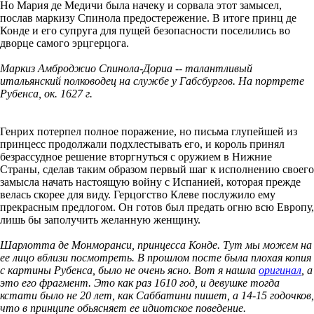
Но Мария де Медичи была начеку и сорвала этот замысел,
послав маркизу Спинола предостережение. В итоге принц де
Конде и его супруга для пущей безопасности поселились во
дворце самого эрцгерцога.
Маркиз Амброджио Спинола-Дориа -- талантливый
итальянский полководец на службе у Габсбургов. На портрете
Рубенса, ок. 1627 г.
Генрих потерпел полное поражение, но письма глупейшей из
принцесс продолжали подхлестывать его, и король принял
безрассудное решение вторгнуться с оружием в Нижние
Страны, сделав таким образом первый шаг к исполнению своего
замысла начать настоящую войну с Испанией, которая прежде
велась скорее для виду. Герцогство Клеве послужило ему
прекрасным предлогом. Он готов был предать огню всю Европу,
лишь бы заполучить желанную женщину.
Шарлотта де Монморанси, принцесса Конде. Тут мы можем на
ее лицо вблизи посмотреть. В прошлом посте была плохая копия
с картины Рубенса, было не очень ясно. Вот я нашла
оригинал
, а
это его фрагмент. Это как раз 1610 год, и девушке тогда
кстати было не 20 лет, как Саббатини пишет, а 14-15 годочков,
что в принципе обьясняет ее идиотское поведение.