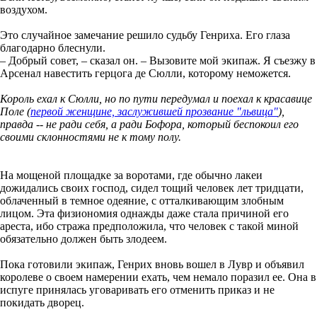
воздухом.
Это случайное замечание решило судьбу Генриха. Его глаза
благодарно блеснули.
– Добрый совет, – сказал он. – Вызовите мой экипаж. Я съезжу в
Арсенал навестить герцога де Сюлли, которому неможется.
Король ехал к Сюлли, но по пути передумал и поехал к красавице
Поле (
первой женщине, заслужившей прозвание "львица"
),
правда -- не ради себя, а ради Бофора, который беспокоил его
своими склонностями не к тому полу.
На мощеной площадке за воротами, где обычно лакеи
дожидались своих господ, сидел тощий человек лет тридцати,
облаченный в темное одеяние, с отталкивающим злобным
лицом. Эта физиономия однажды даже стала причиной его
ареста, ибо стража предположила, что человек с такой миной
обязательно должен быть злодеем.
Пока готовили экипаж, Генрих вновь вошел в Лувр и объявил
королеве о своем намерении ехать, чем немало поразил ее. Она в
испуге принялась уговаривать его отменить приказ и не
покидать дворец.