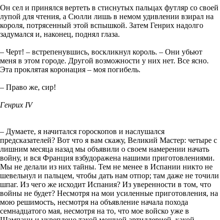
Он сел и принялся вертеть в стиснутых пальцах футляр со своей
лупой для чтения, а Сюлли лишь в немом удивлении взирал на
короля, потрясенный этой вспышкой. Затем Генрих надолго
задумался и, наконец, поднял глаза.
– Черт! – встрепенувшись, воскликнул король. – Они убьют
меня в этом городе. Другой возможности у них нет. Все ясно.
Эта проклятая коронация – моя погибель.
– Право же, сир!
Генрих IV
– Думаете, я начитался гороскопов и наслушался
предсказателей? Вот что я вам скажу, Великий Мастер: четыре с
лишним месяца назад мы объявили о своем намерении начать
войну, и вся Франция взбудоражена нашими приготовлениями.
Мы не делали из них тайны. Тем не менее в Испании никто не
шевельнул и пальцем, чтобы дать нам отпор; там даже не точили
шпаг. Из чего же исходит Испания? Из уверенности в том, что
войны не будет? Несмотря на мои усиленные приготовления, на
мою решимость, несмотря на объявление начала похода
семнадцатого мая, несмотря на то, что мое войско уже в
Шампани и укреплено такой мощной артиллерией, какой