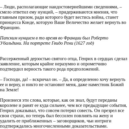
– Люди, располагающие наидостовернейшими сведениями, –
смело ответил ему нунций, – придерживаются мнения, что
главным призом, ради которого будет вестись война, станет
принцесса Конде, которую Ваше Величество желает вернуть во
Францию.
Папским нунцием в то время во Франции был Роберто
Убальдини. На портрете Гвидо Рени (1627 год)
Рассерженный дерзостью святого отца, Генрих в сердцах сделал
заявление, которым крайне неразумно и опрометчиво
подтвердил верность такого рода предположений.
– Господи, да! – вскричал он. – Да, я определенно хочу вернуть
ее и верну, и никто не остановит меня, даже наместник Божий
на Земле!
Произнеся эти слова, которые, как он знал, будут переданы
королеве и ранят ее куда сильнее, чем все предыдущие события,
Генрих доказывал, что совсем потерял совесть. Он презрел все
свои страхи, но теперь был бессилен повлиять на жену и
удалить ее приближенных – заговорщиков, чьи интриги
подтверждались многочисленными доказательствами.