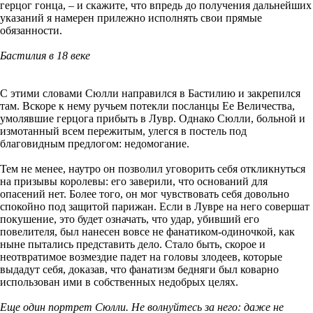
герцог гонца, – и скажите, что впредь до получения дальнейших
указаний я намерен прилежно исполнять свои прямые
обязанности.
Бастилия в 18 веке
С этими словами Сюлли направился в Бастилию и закрепился
там. Вскоре к нему ручьем потекли посланцы Ее Величества,
умолявшие герцога прибыть в Лувр. Однако Сюлли, больной и
измотанный всем пережитым, улегся в постель под
благовидным предлогом: недомогание.
Тем не менее, наутро он позволил уговорить себя откликнуться
на призывы королевы: его заверили, что оснований для
опасений нет. Более того, он мог чувствовать себя довольно
спокойно под защитой парижан. Если в Лувре на него совершат
покушение, это будет означать, что удар, убивший его
повелителя, был нанесен вовсе не фанатиком-одиночкой, как
ныне пытались представить дело. Стало быть, скорое и
неотвратимое возмездие падет на головы злодеев, которые
выдадут себя, доказав, что фанатизм бедняги был коварно
использован ими в собственных недобрых целях.
Еще один портрет Сюлли. Не волнуйтесь за него: даже не