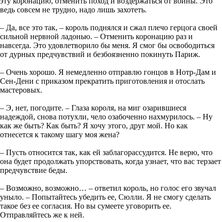
эту коронацию, отменить поход и воздержаться от войны. Это
ведь совсем не трудно, надо лишь захотеть.
– Да, все это так, – король поднялся и сжал плечо герцога своей
сильной нервной ладонью. – Отменить коронацию раз и
навсегда. Это удовлетворило бы меня. Я смог бы освободиться
от дурных предчувствий и безбоязненно покинуть Париж.
– Очень хорошо. Я немедленно отправлю гонцов в Нотр-Дам и
Сен-Дени с приказом прекратить приготовления и отослать
мастеровых.
– Э, нет, погодите. – Глаза короля, на миг озарившиеся
надеждой, снова потухли, чело озабоченно нахмурилось. – Ну
как же быть? Как быть? Я хочу этого, друг мой. Но как
отнесется к такому шагу моя жена?
– Пусть относится так, как ей заблагорассудится. Не верю, что
она будет продолжать упорствовать, когда узнает, что вас терзает
предчувствие беды.
– Возможно, возможно… – ответил король, но голос его звучал
уныло. – Попытайтесь убедить ее, Сюлли. Я не смогу сделать
такое без ее согласия. Но вы сумеете уговорить ее.
Отправляйтесь же к ней.