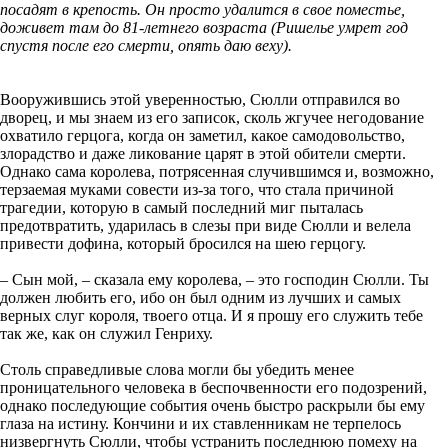
посадят в крепость. Он просто удалится в свое поместье,
доживет там до 81-летнего возраста (Ришелье умрет год
спустя после его смерти, опять даю веху).
Вооружившись этой уверенностью, Сюлли отправился во
дворец, и мы знаем из его записок, сколь жгучее негодование
охватило герцога, когда он заметил, какое самодовольство,
злорадство и даже ликование царят в этой обители смерти.
Однако сама королева, потрясенная случившимся и, возможно,
терзаемая муками совести из-за того, что стала причиной
трагедии, которую в самый последний миг пыталась
предотвратить, ударилась в слезы при виде Сюлли и велела
привести дофина, который бросился на шею герцогу.
– Сын мой, – сказала ему королева, – это господин Сюлли. Ты
должен любить его, ибо он был одним из лучших и самых
верных слуг короля, твоего отца. И я прошу его служить тебе
так же, как он служил Генриху.
Столь справедливые слова могли бы убедить менее
проницательного человека в беспочвенности его подозрений,
однако последующие события очень быстро раскрыли бы ему
глаза на истину. Кончини и их ставленникам не терпелось
низвергнуть Сюлли, чтобы устранить последнюю помеху на