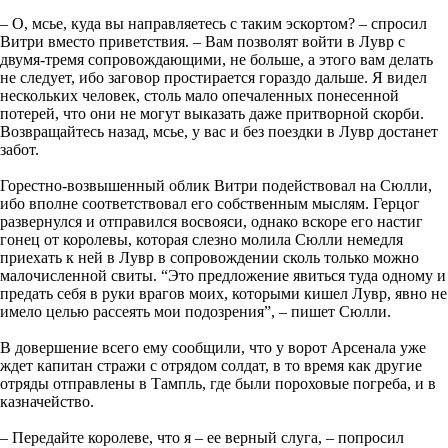
– О, мсье, куда вы направляетесь с таким эскортом? – спросил
Витри вместо приветствия. – Вам позволят войти в Лувр с
двумя-тремя сопровождающими, не больше, а этого вам делать
не следует, ибо заговор простирается гораздо дальше. Я видел
нескольких человек, столь мало опечаленных понесенной
потерей, что они не могут выказать даже притворной скорби.
Возвращайтесь назад, мсье, у вас и без поездки в Лувр достанет
забот.
Горестно-возвышенный облик Витри подействовал на Сюлли,
ибо вполне соответствовал его собственным мыслям. Герцог
развернулся и отправился восвояси, однако вскоре его настиг
гонец от королевы, которая слезно молила Сюлли немедля
приехать к ней в Лувр в сопровождении сколь только можно
малочисленной свиты. “Это предложение явиться туда одному и
предать себя в руки врагов моих, которыми кишел Лувр, явно не
имело целью рассеять мои подозрения”, – пишет Сюлли.
В довершение всего ему сообщили, что у ворот Арсенала уже
ждет капитан стражи с отрядом солдат, в то время как другие
отряды отправлены в Тампль, где были пороховые погреба, и в
казначейство.
– Передайте королеве, что я – ее верный слуга, – попросил