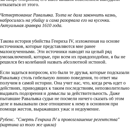
отказаться от этого.
Четвертование Равальяка. Толпа не дала закончить казнь,
набросилась на убийцу и сама разорвала его на кусочки.
Актуальная гравюра 1610 года.
Такова история убийства Генриха IV, изложенная на основе
источников, которые представляются мне ранее
малоизученными. Эти источники наводят на целый ряд
умозаключений, которые, при всем их правдоподобии, я бы не
решился без колебаний назвать абсолютной истиной.
Если задаться вопросом, кто были те друзья, которые подсказали
Равальяку столь гибельную линию поведения, то ответ мы
получим в самой истории. Она учит нас, что, когда речь идет о
действиях, приводящих к таким последствиям, непозволительно
выдавать подозрения и домыслы за действительность. Даже
пытавшие Равальяка судьи не посмели ничего сказать об этом
деле и выказывали свое отношение к нему в основном при
помощи жестов, выражавших ужас и недоумение.
Рубенс. "Смерть Генриха IV и провозглашение регентства"
(картина из того же цикла)