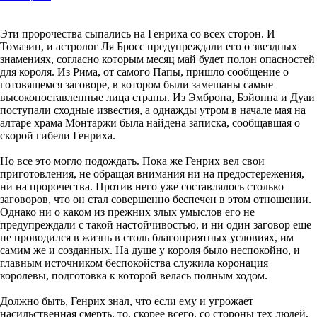
Эти пророчества сыпались на Генриха со всех сторон. И
Томазин, и астролог Ля Бросс предупреждали его о звездных
знамениях, согласно которым месяц май будет полон опасностей
для короля. Из Рима, от самого Папы, пришло сообщение о
готовящемся заговоре, в котором были замешаны самые
высокопоставленные лица страны. Из Эмброна, Бэйонна и Дуаи
поступали сходные известия, а однажды утром в начале мая на
алтаре храма Монтаржи была найдена записка, сообщавшая о
скорой гибели Генриха.
Но все это могло подождать. Пока же Генрих вел свои
приготовления, не обращая внимания ни на предостережения,
ни на пророчества. Против него уже составлялось столько
заговоров, что он стал совершенно беспечен в этом отношении.
Однако ни о каком из прежних злых умыслов его не
предупреждали с такой настойчивостью, и ни один заговор еще
не проводился в жизнь в столь благоприятных условиях, им
самим же и созданных. На душе у короля было неспокойно, и
главным источником беспокойства служила коронация
королевы, подготовка к которой велась полным ходом.
Должно быть, Генрих знал, что если ему и угрожает
насильственная смерть, то, скорее всего, со стороны тех людей,