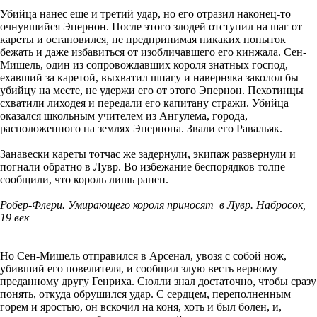
Убийца нанес еще и третий удар, но его отразил наконец-то
очнувшийся Эпернон. После этого злодей отступил на шаг от
кареты и остановился, не предпринимая никаких попыток
бежать и даже избавиться от изобличавшего его кинжала. Сен-
Мишель, один из сопровождавших короля знатных господ,
ехавший за каретой, выхватил шпагу и наверняка заколол бы
убийцу на месте, не удержи его от этого Эпернон. Пехотинцы
схватили лиходея и передали его капитану стражи. Убийца
оказался школьным учителем из Ангулема, города,
расположенного на землях Эпернона. Звали его Равальяк.
Занавески кареты тотчас же задернули, экипаж развернули и
погнали обратно в Лувр. Во избежание беспорядков толпе
сообщили, что король лишь ранен.
Робер-Флери. Умирающего короля приносят в Лувр. Набросок,
19 век
Но Сен-Мишель отправился в Арсенал, увозя с собой нож,
убивший его повелителя, и сообщил злую весть верному
преданному другу Генриха. Сюлли знал достаточно, чтобы сразу
понять, откуда обрушился удар. С сердцем, переполненным
горем и яростью, он вскочил на коня, хоть и был болен, и,