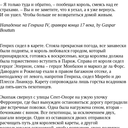
– Я только туда и обратно, – пообещал король, смеясь над ее
страхами. – Вы и не заметите, что я уехал, а я уже вернусь.
И он ушел. Чтобы больше не возвратиться домой живым.
Нападение на Генриха IV, гравюра конца 17 века, by Gaspar
Bouttats
Генрих сидел в карете. Стояла прекрасная погода, все занавески
были подняты, и король любовался городом, который
принарядился, готовясь к воскресенью, когда королева должна
была торжественно вступить в Париж. Справа от короля сидел
герцог Эпернон, слева – герцог Монбазон и маркиз де ла Форс.
Даворден и Роквелар ехали в правом багажном отсеке, а
неподалеку от левого, напротив Генриха, сидел Миребо и дю
Плесси Лианкур. Карету сопровождала лишь горстка всадников
да пять-шесть пехотинцев.
Экипаж свернул с улицы Сент-Оноре на узкую улочку
Ферронери, где был вынужден остановиться: дорогу преградили
две встречные повозки. Одна была нагружена сеном, вторая –
бочонками с вином. Все пехотинцы, за исключением двух,
шагали впереди. Один из оставшихся двоих отправился
расчищать путь для королевской кареты, а другой
воспользовался остановкой, чтобы поправить свою подвязку.