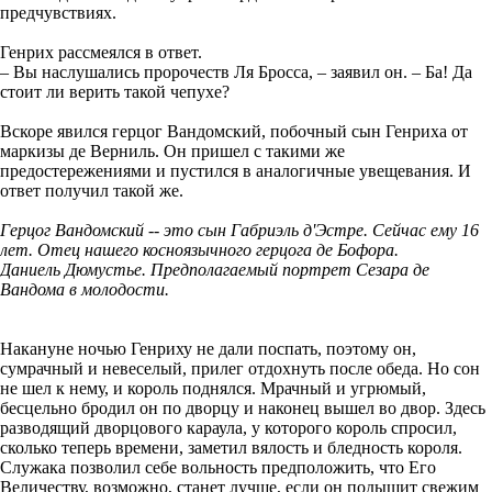
предчувствиях.
Генрих рассмеялся в ответ.
– Вы наслушались пророчеств Ля Бросса, – заявил он. – Ба! Да
стоит ли верить такой чепухе?
Вскоре явился герцог Вандомский, побочный сын Генриха от
маркизы де Верниль. Он пришел с такими же
предостережениями и пустился в аналогичные увещевания. И
ответ получил такой же.
Герцог Вандомский -- это сын Габриэль д'Эстре. Сейчас ему 16
лет. Отец нашего косноязычного герцога де Бофора.
Даниель Дюмустье. Предполагаемый портрет Сезара де
Вандома в молодости.
Накануне ночью Генриху не дали поспать, поэтому он,
сумрачный и невеселый, прилег отдохнуть после обеда. Но сон
не шел к нему, и король поднялся. Мрачный и угрюмый,
бесцельно бродил он по дворцу и наконец вышел во двор. Здесь
разводящий дворцового караула, у которого король спросил,
сколько теперь времени, заметил вялость и бледность короля.
Служака позволил себе вольность предположить, что Его
Величеству, возможно, станет лучше, если он подышит свежим