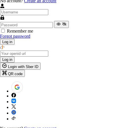
No account?
Create an account
Remember me
Forgot password
Log in
Log in
Login with Sber ID
QR code