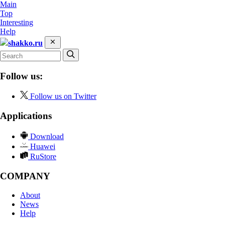
Main
Top
Interesting
Help
shakko.ru
Follow us:
Follow us on Twitter
Applications
Download
Huawei
RuStore
COMPANY
About
News
Help