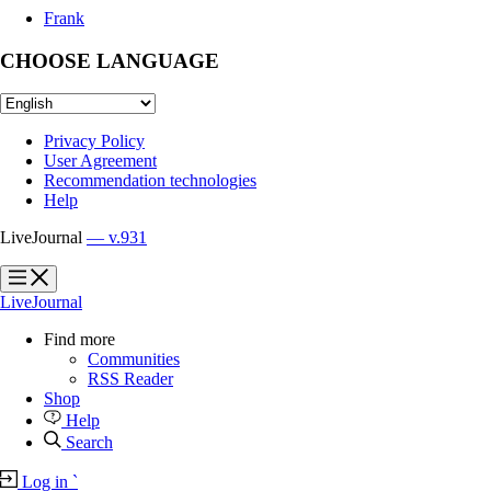
Frank
CHOOSE LANGUAGE
Privacy Policy
User Agreement
Recommendation technologies
Help
LiveJournal
— v.931
?
?
LiveJournal
Find more
Communities
RSS Reader
Shop
Help
Search
Log in
`