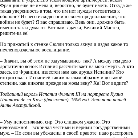
Франция еще не имела и, вероятно, не будет иметь. Откуда же
такая уверенность в том, что им нет нужды готовиться к
обороне? Из чего исходят они в своем предположении, что
войны не будет? Я вас спрашиваю. Ведь они, должно быть,
именно так и думают. Вот вам задачка, Великий Мастер,
решите-ка ее!
Но прижатый к стенке Сюлли только ахнул и издал какое-то
нечленораздельное восклицание.
– Значит, вы об этом не задумывались, так? А между тем дело
достаточно ясное: Испания рассчитывает на мою смерть. А кто
здесь, во Франции, известен нам как друзья Испании? Кто
интриговал с Испанией таким наглым образом и до такой
степени, как никогда прежде на моем веку? Ха! Вот видите?
Тогдашний король Испании Филипп III на портрете Хуана
Пантохи де ла Крус (фрагмент), 1606 год. Это папа нашей
Анны Австрийской.
– Уму непостижимо, сир. Это слишком ужасно. Это
невозможно! – вскричал честный и верный государственный
муж. – Но если вы убеждены в своей правоте, надо расстроить