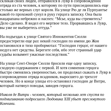
скликая своих людей, отправился в Лувр в сопровождении
отряда из ста человек, к которому по пути присоединились еще
столько же верных слуг короля. На улице Рю де ля Пурпуантье
какой-то прохожий сунул в руку герцога записку. Она была
нацарапана небрежно и наспех: “Мсье, куда вы стремитесь?
Дело сделано. Я видел его мертвое тело. Прорвавшись в Лувр,
вы уже не выберетесь оттуда.”
На подъездах к улице Святого Иннокентия Сюлли
предостерегли еще раз: некий господин по имени дю Жон
остановился и тихо пробормотал: “Господин герцог, от нашего
недуга нет средства. Берегите себя, ибо этот странный удар
судьбы возымеет ужасные последствия.”
На улице Сент-Оноре Сюлли бросили еще одну записку,
сходную содержанием с первой. И хотя сомнения герцога
быстро сменялись уверенностью, он продолжал скакать в Лувр в
сопровождении отряда всадников, выросшего до трехсот
человек. Но в конце улицы его остановил господин де Витри,
который натянул поводья, завидев герцога.
Николя де Витри - человек, который несколько лет спустя по
подмигиванию подросшего Людовика XIII убьет пресловутого
Кончини.