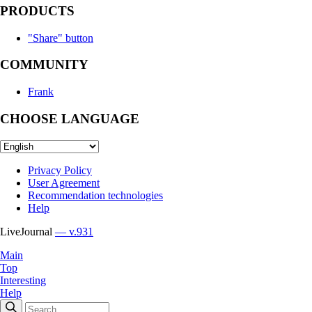
PRODUCTS
"Share" button
COMMUNITY
Frank
CHOOSE LANGUAGE
Privacy Policy
User Agreement
Recommendation technologies
Help
LiveJournal
— v.931
Main
Top
Interesting
Help