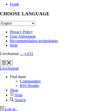
Frank
CHOOSE LANGUAGE
Privacy Policy
User Agreement
Recommendation technologies
Help
LiveJournal
— v.931
?
?
LiveJournal
Find more
Communities
RSS Reader
Shop
Help
Search
Log in
`