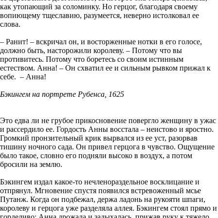
как утопающий за соломинку. Но герцог, благодаря своему
вопиющему тщеславию, разумеется, неверно истолковал ее
слова.
– Ранит! – вскричал он, и восторженные нотки в его голосе,
должно быть, насторожили королеву. – Потому что вы
противитесь. Потому что боретесь со своим истинным
естеством. Анна! – Он схватил ее и сильным рывком прижал к
себе. – Анна!
Бэкингем на портрете Рубенса, 1625
Это едва ли не грубое прикосновение повергло женщину в ужас
и рассердило ее. Гордость Анны восстала – неистово и яростно.
Громкий пронзительный крик вырвался из ее уст, разорвав
тишину ночного сада. Он привел герцога в чувство. Ощущение
было такое, словно его подняли высоко в воздух, а потом
бросили на землю.
Бэкингем издал какое-то нечленораздельное восклицание и
отпрянул. Мгновение спустя появился встревоженный мсье
Путанж. Когда он подбежал, держа ладонь на рукояти шпаги,
королеву и герцога уже разделяла аллея. Бэкингем стоял прямо и
горделиво; Анна дрожала и задыхалась, прижав руку к тяжело