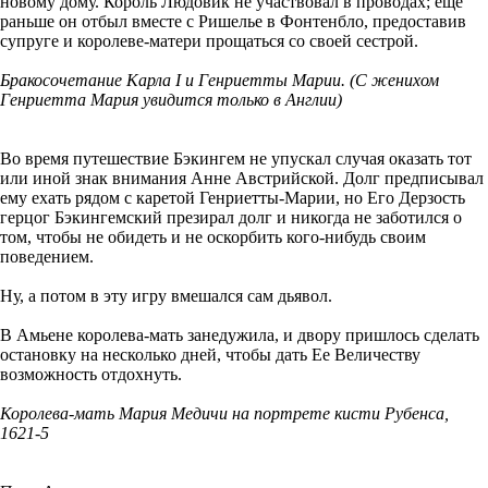
новому дому. Король Людовик не участвовал в проводах; еще
раньше он отбыл вместе с Ришелье в Фонтенбло, предоставив
супруге и королеве-матери прощаться со своей сестрой.
Бракосочетание Карла I и Генриетты Марии. (С женихом
Генриетта Мария увидится только в Англии)
Во время путешествие Бэкингем не упускал случая оказать тот
или иной знак внимания Анне Австрийской. Долг предписывал
ему ехать рядом с каретой Генриетты-Марии, но Его Дерзость
герцог Бэкингемский презирал долг и никогда не заботился о
том, чтобы не обидеть и не оскорбить кого-нибудь своим
поведением.
Ну, а потом в эту игру вмешался сам дьявол.
В Амьене королева-мать занедужила, и двору пришлось сделать
остановку на несколько дней, чтобы дать Ее Величеству
возможность отдохнуть.
Королева-мать Мария Медичи на портрете кисти Рубенса,
1621-5