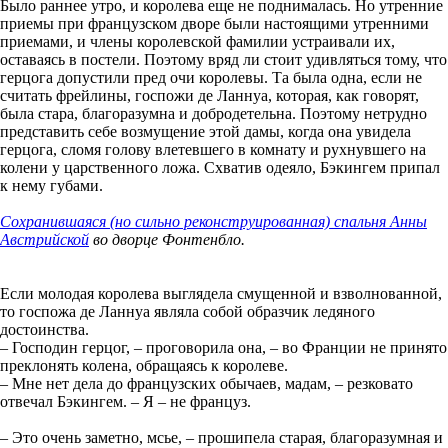
Было раннее утро, и королева еще не поднималась. Но утренние
приемы при французском дворе были настоящими утренними
приемами, и члены королевской фамилии устраивали их,
оставаясь в постели. Поэтому вряд ли стоит удивляться тому, что
герцога допустили пред очи королевы. Та была одна, если не
считать фрейлины, госпожи де Ланнуа, которая, как говорят,
была стара, благоразумна и добродетельна. Поэтому нетрудно
представить себе возмущение этой дамы, когда она увидела
герцога, сломя голову влетевшего в комнату и рухнувшего на
колени у царственного ложа. Схватив одеяло, Бэкингем припал
к нему губами.
Сохранившаяся (но сильно реконструированная) спальня Анны
Австрийской
во дворце Фонтенбло.
Если молодая королева выглядела смущенной и взволнованной,
то госпожа де Ланнуа являла собой образчик ледяного
достоинства.
– Господин герцог, – проговорила она, – во Франции не принято
преклонять колена, обращаясь к королеве.
– Мне нет дела до французских обычаев, мадам, – резковато
отвечал Бэкингем. – Я – не француз.
– Это очень заметно, мсье, – прошипела старая, благоразумная и