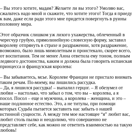
– Вы этого хотите, мадам? Желаете ли вы этого? Умоляю вас,
сжальтесь надо мной и скажите, что хотите этого! Тогда я приеду
к вам, даже если ради этого мне придется повергнуть в руины
половину мира.
Этот образчик слишком уж лихого ухажерства, облеченный в
чересчур грубую, прямолинейную словесную форму, заставил
королеву отпрянуть в страхе и раздражении, хотя раздражение,
возможно, было лишь мимолетным и проистекало, скорее всего,
от воспитания. Тем не менее Анна ответила ему тоном, полным
ледяного достоинства, каким и должна была говорить испанская
принцесса и французская королева:
– Вы забываетесь, мсье. Королеве Франции не пристало внимать
таким речам. По-моему, вы лишились рассудка.
– Да, я лишился рассудка! – выпалил герцог. – Я обезумел от
любви – настолько, что забыл о том, что вы – королева, а я
посол. Посол – еще и мужчина, а королева – женщина, и это –
наше подлинное естество. Это, а не титулы, при помощи
которых Судьба пытается заставить нас забыть о нашей
истинной сущности. А между тем мое настоящее “я” любит вас,
любит столь пылко и неодолимо, что совершенно не
представляет себе, как можно не ответить взаимностью на такую
любовь!