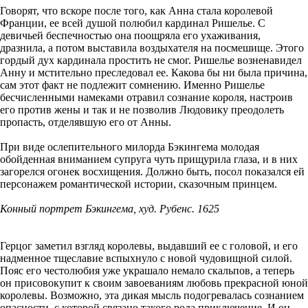
Говорят, что вскоре после того, как Анна стала королевой
Франции, ее всей душой полюбил кардинал Ришелье. С
девичьей беспечностью она поощряла его ухаживания,
дразнила, а потом выставила воздыхателя на посмешище. Этого
гордый дух кардинала простить не смог. Ришелье возненавидел
Анну и мстительно преследовал ее. Какова бы ни была причина,
сам этот факт не подлежит сомнению. Именно Ришелье
бесчисленными намеками отравил сознание короля, настроив
его против жены и так и не позволив Людовику преодолеть
пропасть, отделявшую его от Анны.
При виде ослепительного милорда Бэкингема молодая
обойденная вниманием супруга чуть прищурила глаза, и в них
загорелся огонек восхищения. Должно быть, посол показался ей
персонажем романтической истории, сказочным принцем.
Конный портрет Бэкингема, худ. Рубенс. 1625
Герцог заметил взгляд королевы, выдавший ее с головой, и его
надменное тщеславие вспыхнуло с новой чудовищной силой.
Пояс его честолюбия уже украшало немало скальпов, а теперь
он присовокупит к своим завоеваниям любовь прекрасной юной
королевы. Возможно, эта дикая мысль подогревалась сознанием
опасности, с которой связано такого рода приключение. И он