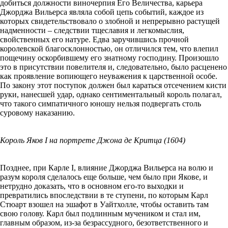
добиться должности виночерпия Его Величества, карьера
Джорджа Вильерса являла собой цепь событий, каждое из
которых свидетельствовало о злобной и непрерывно растущей
надменности – следствии тщеславия и легкомыслия,
свойственных его натуре. Едва заручившись прочной
королевской благосклонностью, он отличился тем, что влепил
пощечину оскорбившему его знатному господину. Произошло
это в присутствии повелителя и, следовательно, было расценено
как проявление вопиющего неуважения к царственной особе.
По закону этот поступок должен был караться отсечением кисти
руки, нанесшей удар, однако сентиментальный король полагал,
что такого симпатичного юношу нельзя подвергать столь
суровому наказанию.
Король Яков I на портрете Джона де Критца (1604)
Позднее, при Карле I, влияние Джорджа Вильерса на волю и
разум короля сделалось еще больше, чем было при Якове, и
нетрудно доказать, что в основном его-то выходки и
превратились впоследствии в те ступени, по которым Карл
Стюарт взошел на эшафот в Уайтхолле, чтобы оставить там
свою голову. Карл был подлинным мучеником и стал им,
главным образом, из-за безрассудного, безответственного и