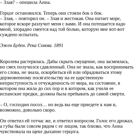
– Злая? – опешила Анна.
Герцог остановился. Теперь они стояли бок о бок.
– Злая, – повторил он. – Злая и жестокая. Она питает море,
которое вскоре разлучит меня с вами. И она потешается надо
мной, злорадно смеется над той болью, которую мне вот-вот
суждено испытать.
Эжен Буден. Река Сомма. 1891
Королева растерялась. Дабы скрыть смущение, она засмеялась,
но смех получился сдавленный. Она не знала, как воспринимать
его слова, не знала, оскорбиться ей или обрадоваться этому
дерзновенному посягательству на ее царственную
неприступность и отчужденность от мира, на состояние, в
котором она жила до сих пор и в котором, как учили ее
испанские предки, должна была пребывать до самой смерти.
– О, господин посол… но ведь вы еще приедете к нам и,
возможно, довольно скоро.
Он ответил ей тотчас же, и ответил вопросом. Голос его дрожал,
а губы были совсем рядом с ее лицом, так близко, что Анна
чувствовала на щеке дыхание герцога.