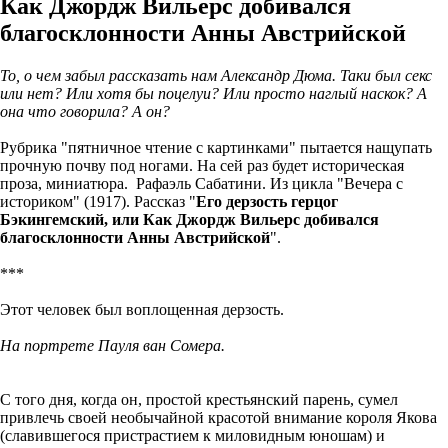
Как Джордж Вильерс добивался
благосклонности Анны Австрийской
То, о чем забыл рассказать нам Александр Дюма. Таки был секс
или нет? Или хотя бы поцелуи? Или просто наглый наскок? А
она что говорила? А он?
Рубрика "пятничное чтение с картинками" пытается нащупать
прочную почву под ногами. На сей раз будет историческая
проза, миниатюра. Рафаэль Сабатини. Из цикла "Вечера с
историком" (1917). Рассказ "
Его дерзость герцог
Бэкингемский, или Как Джордж Вильерс добивался
благосклонности Анны Австрийской
".
***
Этот человек был воплощенная дерзость.
На портрете Пауля ван Сомера.
С того дня, когда он, простой крестьянский парень, сумел
привлечь своей необычайной красотой внимание короля Якова
(славившегося пристрастием к миловидным юношам) и