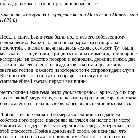
их в дар пажам и разной придворной мелюзге.
Зацените жемчуга. На портрете кисти Михиля ван Миревельта
(1625-6)
Поезд и свита Бэкингема были под стать его собственному
великолепию. Кареты были обиты бархатом и покрыты
позолотой, а в свите насчитывалось человек семьсот. Тут были
музыканты, лодочники, тридцать главных йоменов, придворные
камергеры, множество поваров и конюших, дюжина пажей, две
дюжины лакеев, шестеро всадников эскорта и два десятка
знатных господ, каждого из которых тоже сопровождали слуги.
Все они шествовали, как на параде – эти спутники
сиятельнейшей звезды первой величины.
Честолюбие Бэкингема было удовлетворено. Париж, до сих пор
диктовавший моду миру, теперь разинул рот и, вытаращив глаза,
ошеломленно взирал на сверкающее великолепие посольства.
Любой другой человек, без меры увлекшийся созданием
собственного образа, наверняка выглядел бы нелепо на месте
Бэкингема, но дерзкая самоуверенность герцога уберегла его от
этой опасности. Крайне довольный собой, он понимал, что
играет свою роль самым наилучшим образом, и продолжал