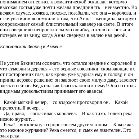
пониманием отнестись к романтической эскападе, которую
высокая гостья уже почти желала предпринять – неизвестно. Во
всяком случае, хозяева, похоже, позабыли, что она – королева, и
с сочувствием вспомнили о том, что Анна – женщина, которую
сопровождает самый блистательный кавалер на свете. В итоге
они совершили непростительную ошибку, отстав от гостьи и
потеряв ее из виду, когда Анна свернула в аллею над рекой.
Епископский дворец в Амьене
Не успел Бэкингем осознать, что остался наедине с королевой и
что сумерки и деревья – его верные союзники, скрывающие их
от посторонних глаз, как кровь уже ударила ему в голову, и он
принял дерзкое решение: он завоюет свою милую даму, завоюет
здесь и сейчас. Ведь она так благосклонна к нему! Она со столь
видимым удовольствием принимает его авансы!
– Какой мягкий вечер, – со вздохом проговорил он. – Какой
прелестный вечер…
– Да, право, – согласилась королева. – И как тихо. Только река
нежно журчит…
– Река! – воскликнул герцог совсем другим тоном. – Какое же
это нежное журчание? Река смеется, и смех ее язвителен. Это
злая река.