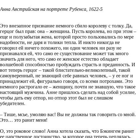
Анна Австрийская на портрете Рубенса, 1622-5
Это внезапное признание немного сбило королеву с толку. Да,
герцог был прав: она – женщина. Пусть королева, но при этом –
еще и полузабытая жена, которой просто пользовались по мере
надобности, не даря и толики тепла. И никто никогда не
говорил ей ничего похожего, ни один человек ни разу не
признавался ей, что само ее существование может так много
значить для него, что само ее женское естество обладает
волшебной способностью пробуждать страсть и преданность. И
вот теперь герцог – такой блистательно-великолепный, такой
самоуверенный, не знающий себе равных человек, – у ее ног и
принадлежит ей, фигурально говоря, со всеми потрохами. Это
немного растрогало ее – женщину, почти не знавшую, что такое
настоящий мужчина. Анне пришлось сделать над собой усилие,
чтобы дать ему отпор, но отпор этот был не слишком
убедителен.
– Тише, мсье, умоляю вас! Вы не должны так говорить со мной.
Это… это ранит меня!
О, это роковое слово! Анна хотела сказать, что Бэкингем ранит
ее царственное достоинство, за которое она теперь цеплялась,