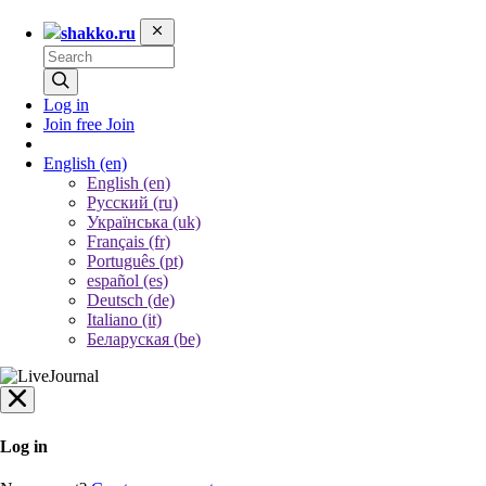
shakko.ru
Log in
Join free
Join
English
(en)
English (en)
Русский (ru)
Українська (uk)
Français (fr)
Português (pt)
español (es)
Deutsch (de)
Italiano (it)
Беларуская (be)
Log in