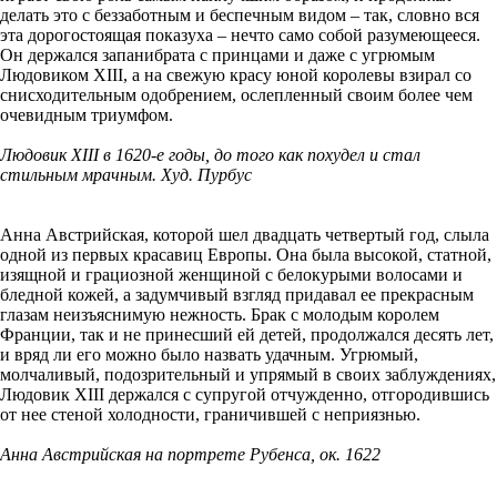
делать это с беззаботным и беспечным видом – так, словно вся
эта дорогостоящая показуха – нечто само собой разумеющееся.
Он держался запанибрата с принцами и даже с угрюмым
Людовиком XIII, а на свежую красу юной королевы взирал со
снисходительным одобрением, ослепленный своим более чем
очевидным триумфом.
Людовик XIII в 1620-е годы, до того как похудел и стал
стильным мрачным. Худ. Пурбус
Анна Австрийская, которой шел двадцать четвертый год, слыла
одной из первых красавиц Европы. Она была высокой, статной,
изящной и грациозной женщиной с белокурыми волосами и
бледной кожей, а задумчивый взгляд придавал ее прекрасным
глазам неизъяснимую нежность. Брак с молодым королем
Франции, так и не принесший ей детей, продолжался десять лет,
и вряд ли его можно было назвать удачным. Угрюмый,
молчаливый, подозрительный и упрямый в своих заблуждениях,
Людовик XIII держался с супругой отчужденно, отгородившись
от нее стеной холодности, граничившей с неприязнью.
Анна Австрийская на портрете Рубенса, ок. 1622