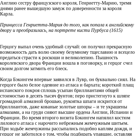
Англию сестру французского короля, Генриетту-Марию, тремя
днями ранее вышедшую замуж по доверенности за короля
Карла.
Принцесса Генриетта-Мария до того, как попала к английскому
двору и преобразилась, на портрете кисти Пурбуса (1615)
Герцогу выпал очень удобный случай: он получил прекрасную
возможность дать волю своему безумному тщеславию и всецело
предаться страсти к роскоши и великолепию. Пышность
королевского двора Франции вошла в поговорку, и герцог счел
своим долгом затмить его блеск.
Когда Бэкингем впервые заявился в Лувр, он буквально сиял. На
герцоге было белое одеяние из атласа и бархата; короткий плащ
испанского покроя сплошь усыпан бриллиантами общей
стоимостью в десять тысяч фунтов; перо пристегнуто к шляпе
громадной алмазной брошью, рукоятка шпаги искрится от
бриллиантов, даже кованые золотые шпоры – и те украшены
алмазами, а на груди сияют высшие ордена Англии, Испании и
Франции. Во время второго визита Бэкингем напялил костюм
лилового атласа с нарочито небрежным жемчужным шитьем.
При ходьбе жемчужины рассыпались подобно каплям дождя, и
герцог не заботился о том, чтобы подбирать упавшие, оставляя