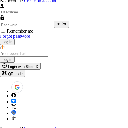
No account?
Create an account
Remember me
Forgot password
Log in
Log in
Login with Sber ID
QR code