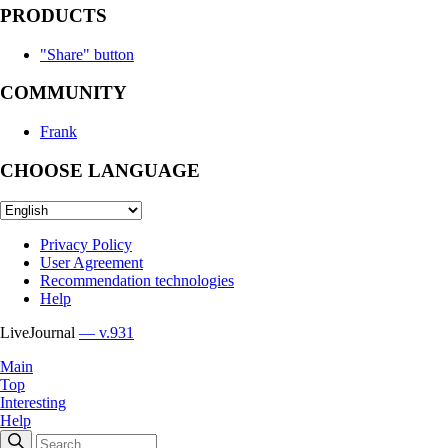
PRODUCTS
"Share" button
COMMUNITY
Frank
CHOOSE LANGUAGE
Privacy Policy
User Agreement
Recommendation technologies
Help
LiveJournal
— v.931
Main
Top
Interesting
Help