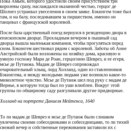
Пока Амьен, которого удостоили своим присутствием три
королевы сразу, наслаждался оказанной честью, герцог де
Шолнез устраивал увеселения в своем замке. Бэкингем тоже был
там, и на балу, последовавшем за пиршеством, именно он
танцевал с французской королевой.
После бала царственный поезд вернулся в резиденцию двора в
епископском дворце. Прохладным вечером в пышный сад
дворца вышла маленькая компания, чтобы прогуляться перед
сном. Бэкингем шествовал рядом с королевой. Заботы об Анне
Австрийской были возложены на хозяйку дома, красивую и
умную госпожу Мари де Роан, герцогиню Шеврез, и ее егеря,
мсье де Путанжа. Мадам де Шеврез сопровождал
очаровательный хлыщ, лорд Холланд, один из ставленников
Бэкингема, и между молодыми людьми уже возникло какое-то
мимолетное чувство. Мсье де Путанж шел под руку с мадам де
Вернье, в которую тогда был по уши влюблен. Вокруг этой
группы по обширному саду разгуливали другие придворные.
Холланд на портрете Даниеля Мейтенса, 1640
То ли мадам де Шеврез и мсье де Путанж были слишком
увлечены своими собеседниками и собеседницами, то ли тихий
свежий вечер и собственные переживания заставили их с