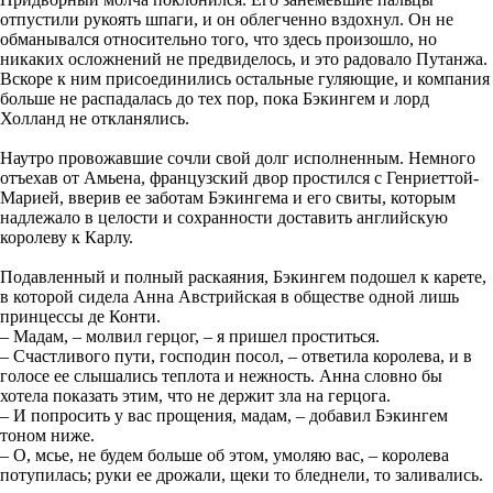
отпустили рукоять шпаги, и он облегченно вздохнул. Он не
обманывался относительно того, что здесь произошло, но
никаких осложнений не предвиделось, и это радовало Путанжа.
Вскоре к ним присоединились остальные гуляющие, и компания
больше не распадалась до тех пор, пока Бэкингем и лорд
Холланд не откланялись.
Наутро провожавшие сочли свой долг исполненным. Немного
отъехав от Амьена, французский двор простился с Генриеттой-
Марией, вверив ее заботам Бэкингема и его свиты, которым
надлежало в целости и сохранности доставить английскую
королеву к Карлу.
Подавленный и полный раскаяния, Бэкингем подошел к карете,
в которой сидела Анна Австрийская в обществе одной лишь
принцессы де Конти.
– Мадам, – молвил герцог, – я пришел проститься.
– Счастливого пути, господин посол, – ответила королева, и в
голосе ее слышались теплота и нежность. Анна словно бы
хотела показать этим, что не держит зла на герцога.
– И попросить у вас прощения, мадам, – добавил Бэкингем
тоном ниже.
– О, мсье, не будем больше об этом, умоляю вас, – королева
потупилась; руки ее дрожали, щеки то бледнели, то заливались.