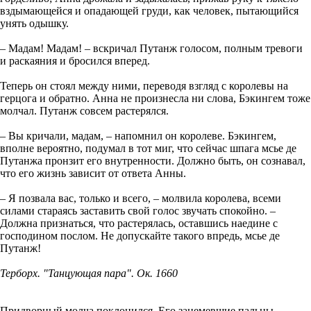
вздымающейся и опадающей груди, как человек, пытающийся
унять одышку.
– Мадам! Мадам! – вскричал Путанж голосом, полным тревоги
и раскаяния и бросился вперед.
Теперь он стоял между ними, переводя взгляд с королевы на
герцога и обратно. Анна не произнесла ни слова, Бэкингем тоже
молчал. Путанж совсем растерялся.
– Вы кричали, мадам, – напомнил он королеве. Бэкингем,
вполне вероятно, подумал в тот миг, что сейчас шпага мсье де
Путанжа пронзит его внутренности. Должно быть, он сознавал,
что его жизнь зависит от ответа Анны.
– Я позвала вас, только и всего, – молвила королева, всеми
силами стараясь заставить свой голос звучать спокойно. –
Должна признаться, что растерялась, оставшись наедине с
господином послом. Не допускайте такого впредь, мсье де
Путанж!
Терборх. "Танцующая пара". Ок. 1660
Придворный молча поклонился. Его занемевшие пальцы