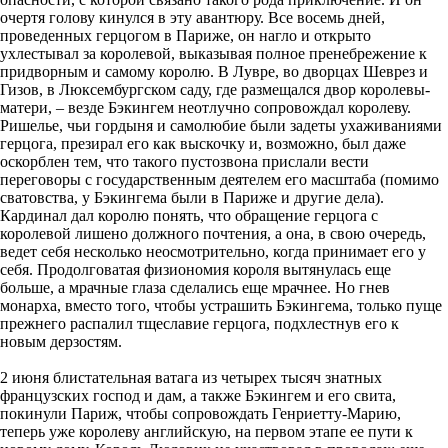
очертя голову кинулся в эту авантюру. Все восемь дней,
проведенных герцогом в Париже, он нагло и открыто
ухлестывал за королевой, выказывая полное пренебрежение к
придворным и самому королю. В Лувре, во дворцах Шеврез и
Гизов, в Люксембургском саду, где размещался двор королевы-
матери, – везде Бэкингем неотлучно сопровождал королеву.
Ришелье, чьи гордыня и самолюбие были задеты ухаживаниями
герцога, презирал его как выскочку и, возможно, был даже
оскорблен тем, что такого пустозвона прислали вести
переговоры с государственным деятелем его масштаба (помимо
сватовства, у Бэкингема были в Париже и другие дела).
Кардинал дал королю понять, что обращение герцога с
королевой лишено должного почтения, а она, в свою очередь,
ведет себя несколько неосмотрительно, когда принимает его у
себя. Продолговатая физиономия короля вытянулась еще
больше, а мрачные глаза сделались еще мрачнее. Но гнев
монарха, вместо того, чтобы устрашить Бэкингема, только пуще
прежнего распалил тщеславие герцога, подхлестнув его к
новым дерзостям.
2 июня блистательная ватага из четырех тысяч знатных
французских господ и дам, а также Бэкингем и его свита,
покинули Париж, чтобы сопровождать Генриетту-Марию,
теперь уже королеву английскую, на первом этапе ее пути к