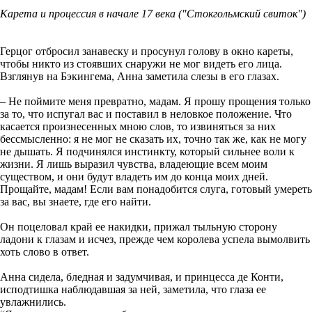
Карета и процессия в начале 17 века ("Стокгольмский свиток")
Герцог отбросил занавеску и просунул голову в окно кареты,
чтобы никто из стоявших снаружи не мог видеть его лица.
Взглянув на Бэкингема, Анна заметила слезы в его глазах.
– Не поймите меня превратно, мадам. Я прошу прощения только
за то, что испугал вас и поставил в неловкое положение. Что
касается произнесенных мною слов, то извиняться за них
бессмысленно: я не мог не сказать их, точно так же, как не могу
не дышать. Я подчинялся инстинкту, который сильнее воли к
жизни. Я лишь выразил чувства, владеющие всем моим
существом, и они будут владеть им до конца моих дней.
Прощайте, мадам! Если вам понадобится слуга, готовый умереть
за вас, вы знаете, где его найти.
Он поцеловал край ее накидки, прижал тыльную сторону
ладони к глазам и исчез, прежде чем королева успела вымолвить
хоть слово в ответ.
Анна сидела, бледная и задумчивая, и принцесса де Конти,
исподтишка наблюдавшая за ней, заметила, что глаза ее
увлажнились.