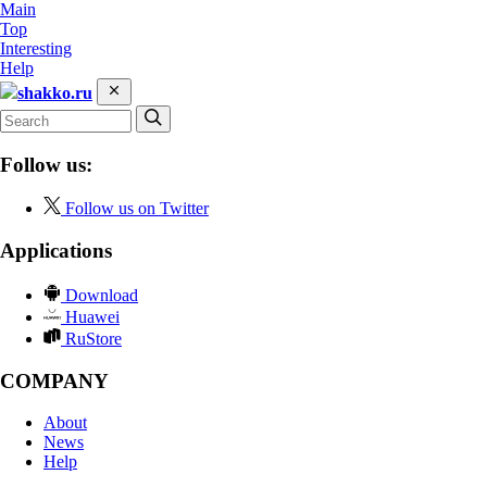
Main
Top
Interesting
Help
shakko.ru
Follow us:
Follow us on Twitter
Applications
Download
Huawei
RuStore
COMPANY
About
News
Help