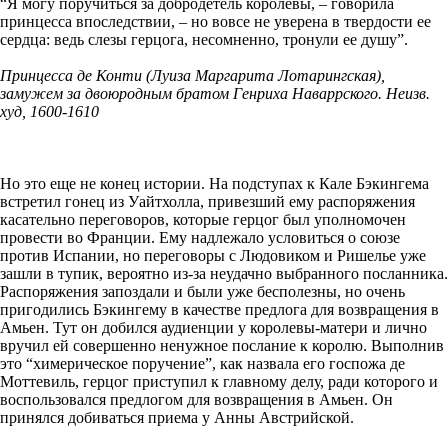
“Я могу поручиться за добродетель королевы, – говорила
принцесса впоследствии, – но вовсе не уверена в твердости ее
сердца: ведь слезы герцога, несомненно, тронули ее душу”.
Принцесса де Конти (Луиза Маргарита Лотарингская),
замужем за двоюродным братом Генриха Наваррского. Неизв.
худ, 1600-1610
Но это еще не конец истории. На подступах к Кале Бэкингема
встретил гонец из Уайтхолла, привезший ему распоряжения
касательно переговоров, которые герцог был уполномочен
провести во Франции. Ему надлежало условиться о союзе
против Испании, но переговоры с Людовиком и Ришелье уже
зашли в тупик, вероятно из-за неудачно выбранного посланника.
Распоряжения запоздали и были уже бесполезны, но очень
пригодились Бэкингему в качестве предлога для возвращения в
Амьен. Тут он добился аудиенции у королевы-матери и лично
вручил ей совершенно ненужное послание к королю. Выполнив
это “химерическое поручение”, как назвала его госпожа де
Моттевиль, герцог приступил к главному делу, ради которого и
воспользовался предлогом для возвращения в Амьен. Он
принялся добиваться приема у Анны Австрийской.