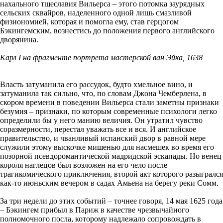
нахального тщеславия Вильерса – этого потомка заурядных
сельских сквайров, наделенного одной лишь смазливой
физиономией, которая и помогла ему, став герцогом
Бэкингемским, вознестись до положения первого английского
дворянина.
Карл I на фрагменте портрета мастерской ван Эйка, 1638
Власть затуманила его рассудок, будто хмельное вино, и
затуманила так сильно, что, по словам Джона Чемберлена, в
скором времени в поведении Вильерса стали заметны признаки
безумия – признаки, по которым современные психологи легко
определили бы у него манию величия. Он утратил чувство
соразмерности, перестал уважать все и вся. И английское
правительство, и чванливый испанский двор в равной мере
служили этому выскочке мишенью для насмешек во время его
позорной псевдоромантической мадридской эскапады. Но венец
короля наглецов был возложен на его чело после
трагикомического приключения, второй акт которого разыгрался
как-то июньским вечером в садах Амьена на берегу реки Сомм.
За три недели до этих событий – точнее говоря, 14 мая 1625 года
– Бэкингем прибыл в Париж в качестве чрезвычайного
полномочного посла, которому надлежало сопровождать в