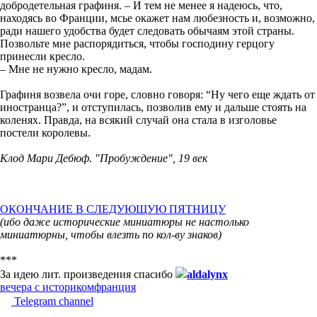
добродетельная графиня. – И тем не менее я надеюсь, что,
находясь во Франции, мсье окажет нам любезность и, возможно,
ради нашего удобства будет следовать обычаям этой страны.
Позвольте мне распорядиться, чтобы господину герцогу
принесли кресло.
– Мне не нужно кресло, мадам.
Графиня возвела очи горе, словно говоря: “Ну чего еще ждать от
иностранца?”, и отступилась, позволив ему и дальше стоять на
коленях. Правда, на всякий случай она стала в изголовье
постели королевы.
Клод Мари Дебюф. "Пробуждение", 19 век
ОКОНЧАНИЕ В СЛЕДУЮЩУЮ ПЯТНИЦУ
(ибо даже исторические миниатюры не настолько
миниатюрны, чтобы влезть по кол-ву знаков)
***
За идею лит. произведения спасибо
aldalynx
вечера с историком
франция
Telegram channel