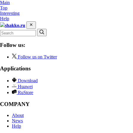
Main
Top
Interesting
Help
shakko.ru
Follow us:
Follow us on Twitter
Applications
Download
Huawei
RuStore
COMPANY
About
News
Help