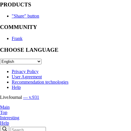
PRODUCTS
"Share" button
COMMUNITY
Frank
CHOOSE LANGUAGE
Privacy Policy
User Agreement
Recommendation technologies
Help
LiveJournal
— v.931
Main
Top
Interesting
Help