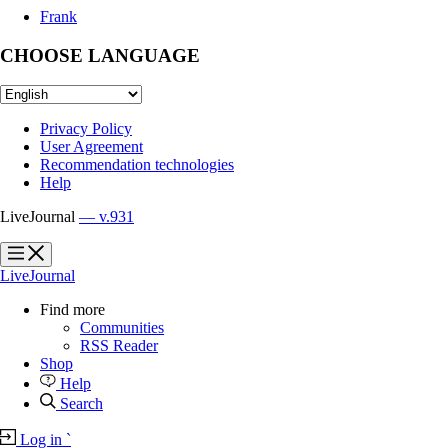
Frank
CHOOSE LANGUAGE
Privacy Policy
User Agreement
Recommendation technologies
Help
LiveJournal
— v.931
?
?
LiveJournal
Find more
Communities
RSS Reader
Shop
Help
Search
Log in
`