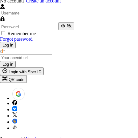
No account?
Create an account
Remember me
Forgot password
Log in
Log in
Login with Sber ID
QR code