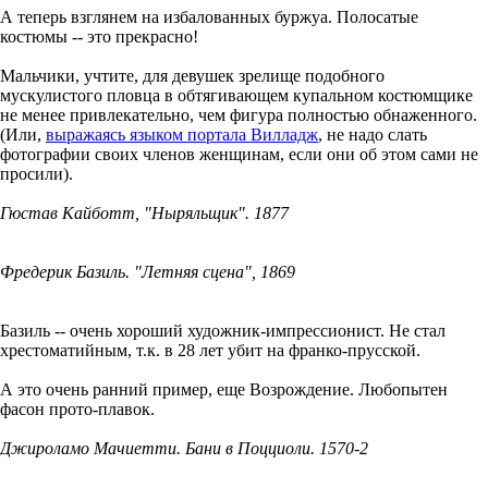
А теперь взглянем на избалованных буржуа. Полосатые
костюмы -- это прекрасно!
Мальчики, учтите, для девушек зрелище подобного
мускулистого пловца в обтягивающем купальном костюмщике
не менее привлекательно, чем фигура полностью обнаженного.
(Или,
выражаясь языком портала Вилладж
, не надо слать
фотографии своих членов женщинам, если они об этом сами не
просили).
Гюстав Кайботт, "Ныряльщик". 1877
Фредерик Базиль. "Летняя сцена", 1869
Базиль -- очень хороший художник-импрессионист. Не стал
хрестоматийным, т.к. в 28 лет убит на франко-прусской.
А это очень ранний пример, еще Возрождение. Любопытен
фасон прото-плавок.
Джироламо Мачиетти. Бани в Поцциоли. 1570-2