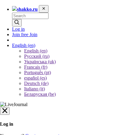
shakko.ru
Log in
Join free
Join
English
(en)
English (en)
Русский (ru)
Українська (uk)
Français (fr)
Português (pt)
español (es)
Deutsch (de)
Italiano (it)
Беларуская (be)
Log in