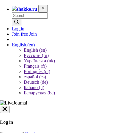
shakko.ru
Log in
Join free
Join
English
(en)
English (en)
Русский (ru)
Українська (uk)
Français (fr)
Português (pt)
español (es)
Deutsch (de)
Italiano (it)
Беларуская (be)
Log in