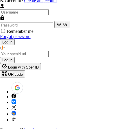
No account?
Create an account
Remember me
Forgot password
Log in
Log in
Login with Sber ID
QR code