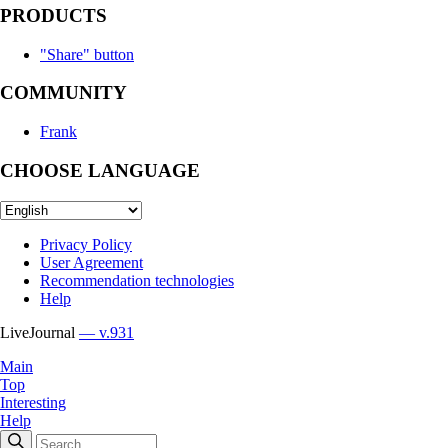
PRODUCTS
"Share" button
COMMUNITY
Frank
CHOOSE LANGUAGE
Privacy Policy
User Agreement
Recommendation technologies
Help
LiveJournal
— v.931
Main
Top
Interesting
Help