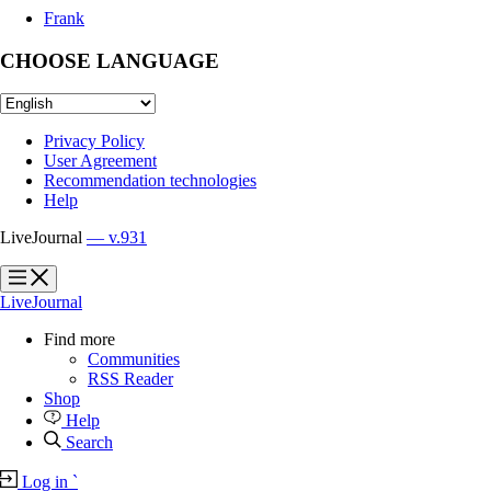
Frank
CHOOSE LANGUAGE
Privacy Policy
User Agreement
Recommendation technologies
Help
LiveJournal
— v.931
?
?
LiveJournal
Find more
Communities
RSS Reader
Shop
Help
Search
Log in
`