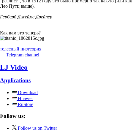
"реалист", то в 1912 году это было примерно так как-то (или как
Лео Путц выше).
Герберд Джеймс Дрейпер
Как вам это теперь?
телесный низ
теория
Telegram channel
LJ Video
Applications
Download
Huawei
RuStore
Follow us:
Follow us on Twitter