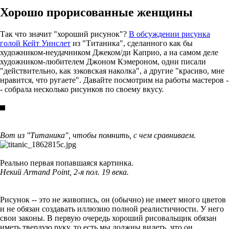
Хорошо прорисованные женщины
Так что значит "хороший рисунок"?
В обсуждении рисунка
голой Кейт Уинслет
из "Титаника", сделанного как бы
художником-неудачником Джеком/ди Каприо, а на самом деле
художником-любителем Джоном Кэмероном, одни писали
"действительно, как зэковская наколка", а другие "красиво, мне
нравится, что ругаете". Давайте посмотрим на работы мастеров -
- собрала несколько рисунков по своему вкусу.
Вот из "Титаника", чтобы помнить, с чем сравниваем.
Реально первая попавшаяся картинка.
Некий Armand Point, 2-я пол. 19 века.
Рисунок -- это не живопись, он (обычно) не имеет много цветов
и не обязан создавать иллюзию полной реалистичности. У него
свои законы. В первую очередь хороший рисовальщик обязан
иметь твердую руку, то есть мы должны видеть, что он