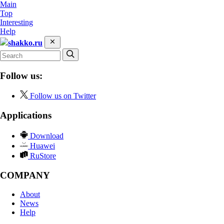
Main
Top
Interesting
Help
shakko.ru
Follow us:
Follow us on Twitter
Applications
Download
Huawei
RuStore
COMPANY
About
News
Help