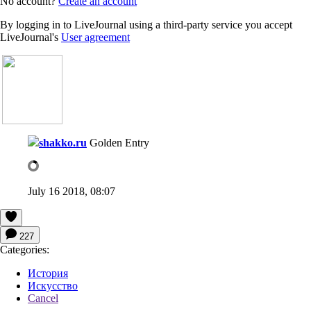
No account?
Create an account
By logging in to LiveJournal using a third-party service you accept
LiveJournal's
User agreement
shakko.ru
Golden Entry
July 16 2018, 08:07
227
Categories:
История
Искусство
Cancel