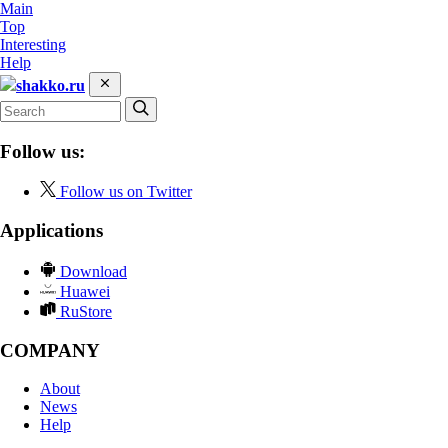
Main
Top
Interesting
Help
shakko.ru
Follow us:
Follow us on Twitter
Applications
Download
Huawei
RuStore
COMPANY
About
News
Help