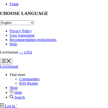
Frank
CHOOSE LANGUAGE
Privacy Policy
User Agreement
Recommendation technologies
Help
LiveJournal
— v.931
?
?
LiveJournal
Find more
Communities
RSS Reader
Shop
Help
Search
Log in
`