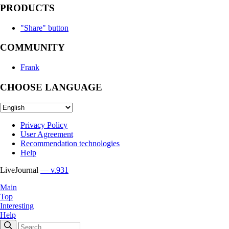
PRODUCTS
"Share" button
COMMUNITY
Frank
CHOOSE LANGUAGE
Privacy Policy
User Agreement
Recommendation technologies
Help
LiveJournal
— v.931
Main
Top
Interesting
Help