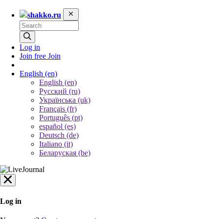
shakko.ru
Log in
Join free
Join
English
(en)
English (en)
Русский (ru)
Українська (uk)
Français (fr)
Português (pt)
español (es)
Deutsch (de)
Italiano (it)
Беларуская (be)
Log in