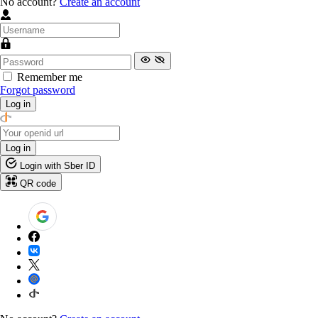
No account?
Create an account
Remember me
Forgot password
Log in
Log in
Login with Sber ID
QR code