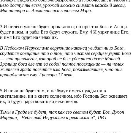
него доступны всем, урожай можно снимать каждый месяц.
Миниатюра из Апокалипсиса королевы Мэри.
3 И ничего уже не будет проклятого; но престол Бога и Агнца
будет в нем, и рабы Его будут служить Ему. 4 И узрят лице Его,
и имя Его будет на челах их.
В Небесном Иерусалиме верующие наконец увидят лицо Бога,
сбудется обещание что о том, что чистые сердцем узрят Бога
— эта привилегия, которой не был удостоен даже Моисей.
Зрелище бога влечет за собой полное посвящение — на челах
жителей града появится имя Бога, показывающее, что они
принадлежат ему. Гравюра 17 века
5 И ночи не будет там, и не будут иметь нужды ни в
светильнике, ни в свете солнечном, ибо Господь Бог освещает
их; и будут царствовать во веки веков.
Тьмы в Граде не будет, так как его светом будет Бог. Джон
Мартин, "Небесный Иерусалим и река жизни", 1841