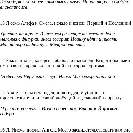
Господу, как он ранее поклонялся ангелу. Миниатюра из Cloisters
апокалипсиса.
13 Я есмь Альфа и Омега, начало и конец, Первый и Последний.
Христос на троне. В нижнем регистре на зеленом фоне
маленькие фигурки: ангел говорит Иоанну идти и писать
Миниатюра из Беатуса Метрополитена.
14 Блаженны те, которые соблюдают заповеди Его, чтобы иметь
им право на древо жизни и войти в город воротами.
"Небесный Иерусалим", худ. Нэнси Макгрегор, наши дни
15 А вне — псы и чародеи, и любодеи, и убийцы, и
идолослужители, и всякий любящий и делающий неправду.
"Христос во славе", Иоанн перед ним. Витраж Йоркского
собора.
16 Я, Иисус, послал Ангела Моего засвидетельствовать вам сие