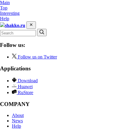
Main
Top
Interesting
Help
shakko.ru
Follow us:
Follow us on Twitter
Applications
Download
Huawei
RuStore
COMPANY
About
News
Help