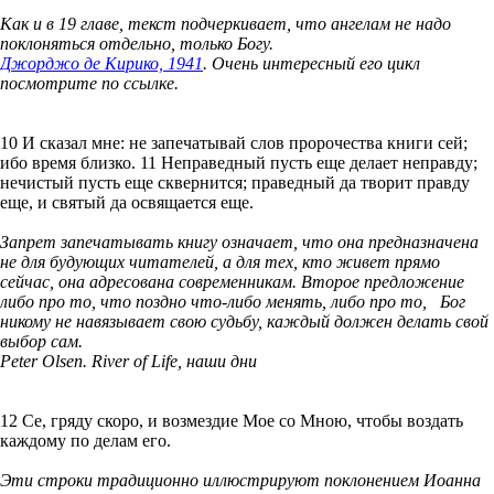
Как и в 19 главе, текст подчеркивает, что ангелам не надо
поклоняться отдельно, только Богу.
Джорджо де Кирико, 1941
. Очень интересный его цикл
посмотрите по ссылке.
10 И сказал мне: не запечатывай слов пророчества книги сей;
ибо время близко. 11 Неправедный пусть еще делает неправду;
нечистый пусть еще сквернится; праведный да творит правду
еще, и святый да освящается еще.
Запрет запечатывать книгу означает, что она предназначена
не для будующих читателей, а для тех, кто живет прямо
сейчас, она адресована современникам. Второе предложение
либо про то, что поздно что-либо менять, либо про то, Бог
никому не навязывает свою судьбу, каждый должен делать свой
выбор сам.
Peter Olsen. River of Life, наши дни
12 Се, гряду скоро, и возмездие Мое со Мною, чтобы воздать
каждому по делам его.
Эти строки традиционно иллюстрируют поклонением Иоанна