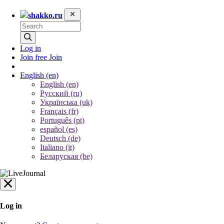
shakko.ru
Log in
Join free
Join
English
(en)
English (en)
Русский (ru)
Українська (uk)
Français (fr)
Português (pt)
español (es)
Deutsch (de)
Italiano (it)
Беларуская (be)
Log in