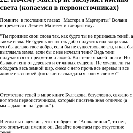
света (копаемся в первоисточниках)
Помните, в последних главах "Мастера и Маргариты" Воланд
встречается с Левием Матвеем и говорит ему:
"Ты произнес свои слова так, как будто ты не признаешь теней, а
также и зла. Не будешь ли ты так добр подумать над вопросом:
что бы делало твое добро, если бы не существовало зла, и как бы
выглядела земля, если бы с нее исчезли тени? Ведь тени
получаются от предметов и людей. Вот тень от моей шпаги. Но
бывают тени от деревьев и от живых существ. Не хочешь ли ты
ободрать весь земной шар, снеся с него прочь все деревья и все
живое из-за твоей фантазии наслаждаться голым светом?"
Отсутствие теней в мире книге Булгакова, безусловно, связано с
вот этим первоисточником, который писатель знал отлично (а
мы -- даже не на "удовл.").
И если вы надеялись, что это будет не "Апокалипсис", то нет,
это опять-таки именно он. Давайте почитаем про отсутствие
теней.