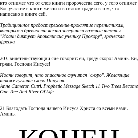
кто отнимет что от слов книги пророчества сего, у того отнимет
Бог участие в книге жизни и в святом граде и в том, что
написано в книге сей.
Традиционное предостережение-проклятие переписчикам,
которым в древности часто завершали важные тексты.
"Иоанн диктует Апокалипсис ученику Прохору", греческая
фреска
20 Свидетельствующий сие говорит: ей, гряду скоро! Аминь. Ей,
гряди, Господи Иисусе!
Иоанн говорит, что описанное случится "скоро". Желающие
также гуглите слово Парусия.
Anne Cameron Cutri. Prophetic Message Sketch 11 Two Trees Become
One Tree And River Of Life
21 Благодать Господа нашего Иисуса Христа со всеми вами.
Аминь.