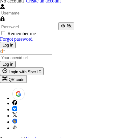
No account?
Create an account
Remember me
Forgot password
Log in
Log in
Login with Sber ID
QR code