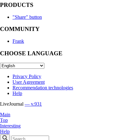
PRODUCTS
"Share" button
COMMUNITY
Frank
CHOOSE LANGUAGE
Privacy Policy
User Agreement
Recommendation technologies
Help
LiveJournal
— v.931
Main
Top
Interesting
Help