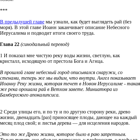
***
В предыдущей главе
мы узнали, как будет выглядеть рай (без
моря). В этой главе Иоанн заканчивает описание Небесного
Иерусалима и подводит итоги своего труда.
Глава 22
(синодальный перевод)
1 И показал мне чистую реку воды жизни, светлую, как
кристалл, исходящую от престола Бога и Агнца.
В прошлой главе небесный город описывался снаружи, со
стенами, теперь же мы видим, что внутри. Ангел показывает
Иоанну Реку жизни, которая течет в Новом Иерусалиме - такая
же река орошала рай в Ветхом завете. Миниатюра из
Бамбергского апокалипсиса.
2 Среди улицы его, и по ту и по другую сторону реки, древо
жизни, двенадцать [раз] приносящее плоды, дающее на каждый
месяц плод свой; и листья дерева — для исцеления народов.
Это то же Древо жизни, которое было в раю запретным.
Только теперь оно обильно разрослось и плодоносит, и плоды из