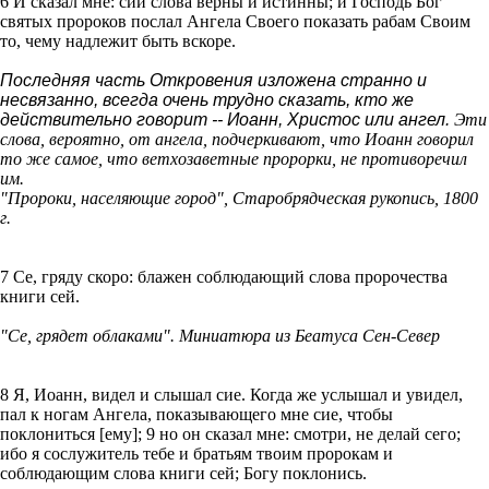
6 И сказал мне: сии слова верны и истинны; и Господь Бог
святых пророков послал Ангела Своего показать рабам Своим
то, чему надлежит быть вскоре.
Последняя часть Откровения изложена странно и
несвязанно, всегда очень трудно сказать, кто же
действительно говорит -- Иоанн, Христос или ангел.
Эти
слова, вероятно, от ангела, подчеркивают, что Иоанн говорил
то же самое, что ветхозаветные пророрки, не противоречил
им.
"Пророки, населяющие город", Старобрядческая рукопись, 1800
г.
7 Се, гряду скоро: блажен соблюдающий слова пророчества
книги сей.
"Се, грядет облаками". Миниатюра из Беатуса Сен-Север
8 Я, Иоанн, видел и слышал сие. Когда же услышал и увидел,
пал к ногам Ангела, показывающего мне сие, чтобы
поклониться [ему]; 9 но он сказал мне: смотри, не делай сего;
ибо я сослужитель тебе и братьям твоим пророкам и
соблюдающим слова книги сей; Богу поклонись.