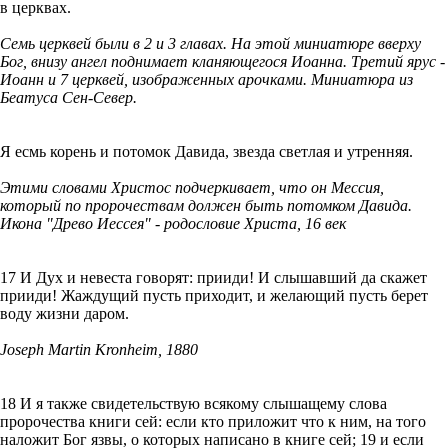
в церквах.
Семь церквей были в 2 и 3 главах. На этой миниатюре вверху
Бог, внизу ангел поднимает кланяющегося Иоанна. Третий ярус -
Иоанн и 7 церквей, изображенных арочками. Миниатюра из
Беатуса Сен-Север.
Я есмь корень и потомок Давида, звезда светлая и утренняя.
Этими словами Христос подчеркивает, что он Мессия,
который по пророчествам должен быть потомком Давида.
Икона "Древо Иессея" - родословие Христа, 16 век
17 И Дух и невеста говорят: прииди! И слышавший да скажет
прииди! Жаждущий пусть приходит, и желающий пусть берет
воду жизни даром.
Joseph Martin Kronheim, 1880
18 И я также свидетельствую всякому слышащему слова
пророчества книги сей: если кто приложит что к ним, на того
наложит Бог язвы, о которых написано в книге сей; 19 и если