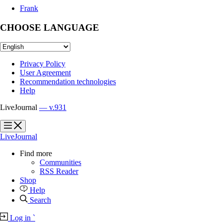
Frank
CHOOSE LANGUAGE
Privacy Policy
User Agreement
Recommendation technologies
Help
LiveJournal
— v.931
?
?
LiveJournal
Find more
Communities
RSS Reader
Shop
Help
Search
Log in
`