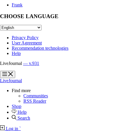
Frank
CHOOSE LANGUAGE
Privacy Policy
User Agreement
Recommendation technologies
Help
LiveJournal
— v.931
?
?
LiveJournal
Find more
Communities
RSS Reader
Shop
Help
Search
Log in
`