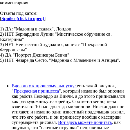
комментариях.
Ответы под катом:
[
Spoiler (click to open)
]
1) ДА: "Мадонна в скалах", Лондон
2) НЕТ Бернардино Луини "Мистическое обручение св.
Екатерины"
3) НЕТ Неизвестный художник, копия с "Прекрасной
Ферроньеры"
4) ДА "Портрет Джиневры Бенчи"
5) НЕТ Чезаре да Сесто. "Мадонна с Младенцем и Агнцем".
Вдогонку к прошлому выпуску:
есть такой рисунок,
"
Прекрасная принцесса
", который недавно был опознан
как работа Леонардо да Винчи, а до этого приписывался
как раз художнику-назорейцу. Соответственно, цена
взлетела от 10 тыс. долл. до миллионов. Но скандалы не
утихают, и недавно один известный поддельщик заявил,
что это его работа, и он принцессу вообще с кассирши
супермаркета рисовал.
Вот здесь можете почитать
, как
ощущает, что "елочные игрушки" неправильные