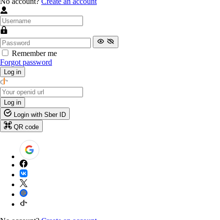
No account?
Create an account
Remember me
Forgot password
Log in
Log in
Login with Sber ID
QR code