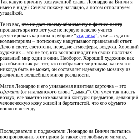
Так какую причину заслуженной славы Леонардо да Винчи я
имею в виду? Сейчас покажу наглядно, а потом отполируем
угадайкой.
Те из вас,
кто не дает своему абонементу в фитнес-центр
пропадать зря
кто вот уже не первую неделю учится
дегустировать картины в рубрике "
угадайка
", уже -- судя по
комментариям -- потихоньку нащупывают правильный ответ.
Дело в свете, светотени, передаче атмосферы, воздуха. Хороший
художник -- это не тот, кто воспроизводит на своих полотнах
реальный мир один в один. Наоборот. Хороший художник как
раз обычно как раз тот, кто изображает мир таким, каким тот
никогда быть не может, он составляет идеальную мозаику из
различных волшебных мигов реальности.
Магия Леонардо и его узнаваемая визитная карточка -- это
сфумато
(от итальянского слова "дымка"). Он умел так писать
воздух, еле заметно искажавший контуры предметов, делающий
человеческую кожу живой и бархатистой, что его сфумато
вошло в легенду.
Последователи и подражатели Леонардо да Винчи пытались
воспроизводить этот прием (а также его любимую мимику,