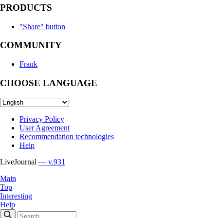
PRODUCTS
"Share" button
COMMUNITY
Frank
CHOOSE LANGUAGE
Privacy Policy
User Agreement
Recommendation technologies
Help
LiveJournal
— v.931
Main
Top
Interesting
Help