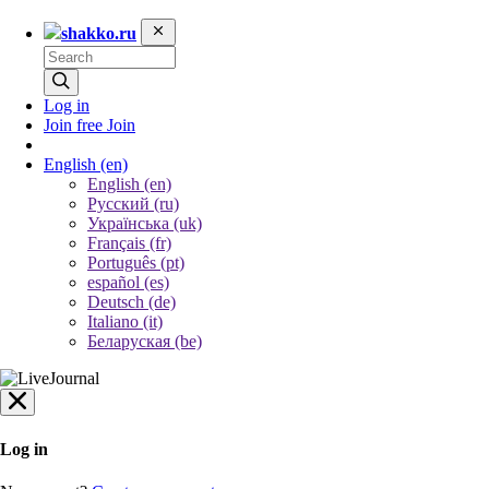
shakko.ru
Log in
Join free
Join
English
(en)
English (en)
Русский (ru)
Українська (uk)
Français (fr)
Português (pt)
español (es)
Deutsch (de)
Italiano (it)
Беларуская (be)
Log in