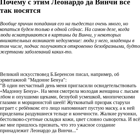
Почему с этим Леонардо да Винчи все
так носятся
Вообще причин попадания его на пьедестал очень много, но
копаться будем только в одной сейчас. На самом деле, когда
люди всматриваются в картины да Винчи, у некоторых
внимательных возникает недоумение: люди у него, младенцы в
том числе, подчас получаются откровенно безобразными, будто
жертвами заболеваний каких-то.
Великий искусствовед Б.Беренсон писал, например, об
эрмитажной "Мадонне Бенуа":
"В один несчастный день меня пригласили освидетельствовать
«Мадонну Бенуа». На меня смотрела молодая женщина с лысым
лбом и опухшими щеками, беззубой усмешкой, миопическими
глазами и морщинистой шеей! Жутковатый призрак старухи
играет с ребёнком: его лицо напоминает пустую маску, а к ней
приделаны раздувшиеся тельце и конечности. Жалкие ручонки,
бестолково-суетные складки кожи, цвет словно сыворотка. И всё
же мне пришлось признать, что это ужасное создание
принадлежит Леонардо да Винчи..."