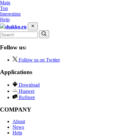
Main
Top
Interesting
Help
shakko.ru
Follow us:
Follow us on Twitter
Applications
Download
Huawei
RuStore
COMPANY
About
News
Help