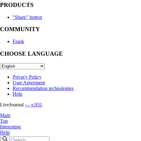
PRODUCTS
"Share" button
COMMUNITY
Frank
CHOOSE LANGUAGE
Privacy Policy
User Agreement
Recommendation technologies
Help
LiveJournal
— v.931
Main
Top
Interesting
Help