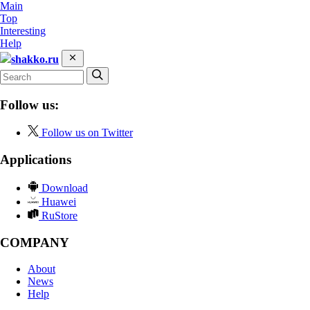
Main
Top
Interesting
Help
shakko.ru
Follow us:
Follow us on Twitter
Applications
Download
Huawei
RuStore
COMPANY
About
News
Help