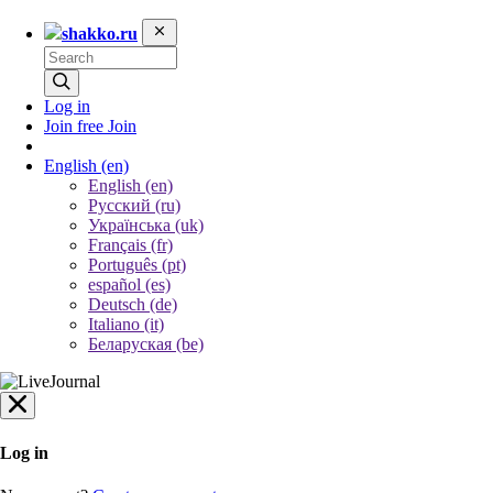
shakko.ru
Log in
Join free
Join
English
(en)
English (en)
Русский (ru)
Українська (uk)
Français (fr)
Português (pt)
español (es)
Deutsch (de)
Italiano (it)
Беларуская (be)
Log in