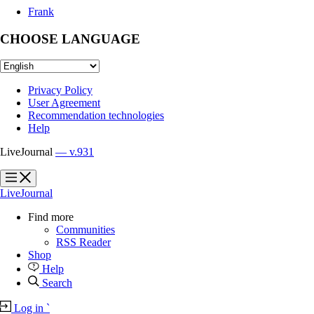
Frank
CHOOSE LANGUAGE
Privacy Policy
User Agreement
Recommendation technologies
Help
LiveJournal
— v.931
?
?
LiveJournal
Find more
Communities
RSS Reader
Shop
Help
Search
Log in
`