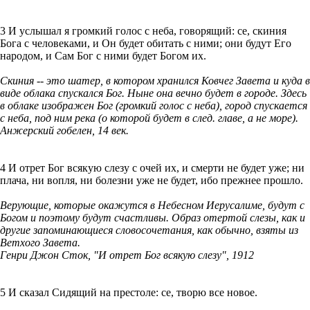
3 И услышал я громкий голос с неба, говорящий: се, скиния
Бога с человеками, и Он будет обитать с ними; они будут Его
народом, и Сам Бог с ними будет Богом их.
Скиния -- это шатер, в котором хранился Ковчег Завета и куда в
виде облака спускался Бог. Ныне она вечно будет в городе. Здесь
в облаке изображен Бог (громкий голос с неба), город спускается
с неба, под ним река (о которой будет в след. главе, а не море).
Анжерский гобелен, 14 век.
4 И отрет Бог всякую слезу с очей их, и смерти не будет уже; ни
плача, ни вопля, ни болезни уже не будет, ибо прежнее прошло.
Верующие, которые окажутся в Небесном Иерусалиме, будут с
Богом и поэтому будут счастливы. Образ отертой слезы, как и
другие запоминающиеся словосочетания, как обычно, взяты из
Ветхого Завета.
Генри Джон Сток, "И отрет Бог всякую слезу", 1912
5 И сказал Сидящий на престоле: се, творю все новое.