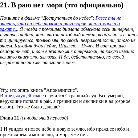
21. В раю нет моря (это официально)
Помните в фильме "Достучаться до небес":
Разве ты не
знаешь, что на небе только и разговоров, что о море и о
закате..
. Я тогда с помощью диалапа обыскала весь интернет,
пытаясь найти, что это за исходный текст, ведь явно же, что-
то цитируется, только мы, по своей неграмотности, этого не
знаем. Какой-нибудь Гейне, Шиллер... Ну-ну. И вот прошло
двадцать лет, и вот внезапно мне открылось, на какую именно
великую книгу это аллюзия. И да, действительно, по своей
неграмотности мы этого не знаем.
Угу, это опять книга "Апокалипсис".
В
предыдущей главе
случился Страшный суд. Все умерли,
верующие попали в рай, а грешники и язычники в ад (серное
озеро). Что же было дальше?
Глава 21
(синодальный перевод)
1 И увидел я новое небо и новую землю, ибо прежнее небо и
прежняя земля миновали, и моря уже нет.