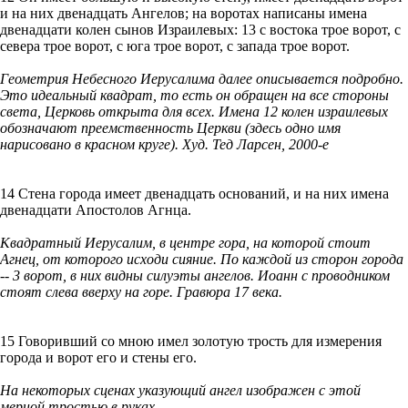
и на них двенадцать Ангелов; на воротах написаны имена
двенадцати колен сынов Израилевых: 13 с востока трое ворот, с
севера трое ворот, с юга трое ворот, с запада трое ворот.
Геометрия Небесного Иерусалима далее описывается подробно.
Это идеальный квадрат, то есть он обращен на все стороны
света, Церковь открыта для всех. Имена 12 колен израилевых
обозначают преемственность Церкви (здесь одно имя
нарисовано в красном круге). Худ. Тед Ларсен, 2000-е
14 Стена города имеет двенадцать оснований, и на них имена
двенадцати Апостолов Агнца.
Квадратный Иерусалим, в центре гора, на которой стоит
Агнец, от которого исходи сияние. По каждой из сторон города
-- 3 ворот, в них видны силуэты ангелов. Иоанн с проводником
стоят слева вверху на горе. Гравюра 17 века.
15 Говоривший со мною имел золотую трость для измерения
города и ворот его и стены его.
На некоторых сценах указующий ангел изображен с этой
мерной тростью в руках.