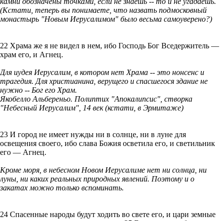
камни обозначены точками, если не знаешь -- то и не угадаешь.
(Кстати, теперь вы понимаете, что назвать подмосковный
монастырь "Новым Иерусалимом" было весьма самоуверено?)
22 Храма же я не видел в нем, ибо Господь Бог Вседержитель —
храм его, и Агнец.
Для иудея Иерусалим, в котором нет Храма -- это нонсенс и
трагедия. Для христианина, верущего и спасшегося здание не
нужно -- Бог его Храм.
Якобелло Альбереньо. Полиптих "Апокалипсис", створка
"Небесный Иерусалим", 14 век (кстати, в Эрмитаже)
23 И город не имеет нужды ни в солнце, ни в луне для
освещения своего, ибо слава Божия осветила его, и светильник
его — Агнец.
Кроме моря, в небесном Новом Иерусалиме нет ни солнца, ни
луны, ни каких реальных природных явлений. Поэтому и о
закатах можно только вспоминать.
24 Спасенные народы будут ходить во свете его, и цари земные