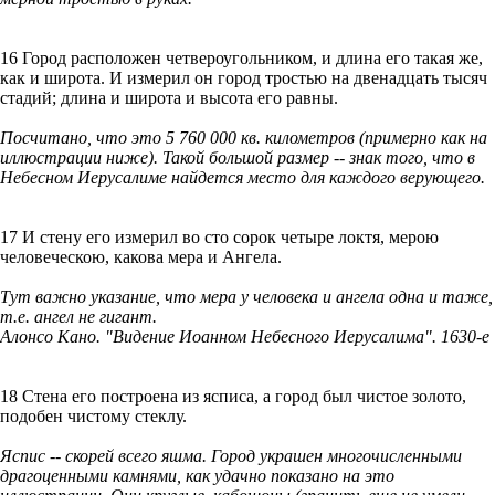
16 Город расположен четвероугольником, и длина его такая же,
как и широта. И измерил он город тростью на двенадцать тысяч
стадий; длина и широта и высота его равны.
Посчитано, что это 5 760 000 кв. километров (примерно как на
иллюстрации ниже). Такой большой размер -- знак того, что в
Небесном Иерусалиме найдется место для каждого верующего.
17 И стену его измерил во сто сорок четыре локтя, мерою
человеческою, какова мера и Ангела.
Тут важно указание, что мера у человека и ангела одна и таже,
т.е. ангел не гигант.
Алонсо Кано. "Видение Иоанном Небесного Иерусалима". 1630-е
18 Стена его построена из ясписа, а город был чистое золото,
подобен чистому стеклу.
Яспис -- скорей всего яшма. Город украшен многочисленными
драгоценными камнями, как удачно показано на это