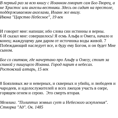
В первый раз за всю книгу с Иоанном говорит сам Бог-Творец, а
не Христос или ангелы-вестники. Здесь он сидит на престоле,
поддерживаемом ангелами, Иоанн же внизу.
Икона "Царство Небесное", 19 век
И говорит мне: напиши; ибо слова сии истинны и верны.
6 И сказал мне: совершилось! Я есмь Альфа и Омега, начало и
конец; жаждущему дам даром от источника воды живой. 7
Побеждающий наследует все, и буду ему Богом, и он будет Мне
сыном.
Бог со свитком, где начертано про Альфу и Омегу, стоит за
спиной у пишущего Иоанна. Город парит в небесах.
Ростокский алтарь, 15 век
8 Боязливых же и неверных, и скверных и убийц, и любодеев и
чародеев, и идолослужителей и всех лжецов участь в озере,
горящем огнем и серою. Это смерть вторая.
Мемлинг. "Полиптих земных сует и Небесного искупления".
Створка "Ад". Ок. 1485