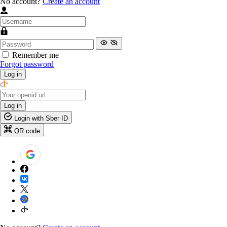
No account?
Create an account
Remember me
Forgot password
Log in
Log in
Login with Sber ID
QR code