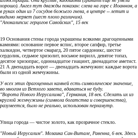
иллюстрации. Они круглые, кабошоны (гранить еще не умели
хорошо). Ангел тут дважды показан: слева на горе с Иоанном, а
в руках один из 7 сосудов божьего гнева, в центре -- летит и
видимо меряет (шест плохо различим).
"Апокалипсис герцогов Савойских", 15 век
19 Основания стены города украшены всякими драгоценными
камнями: основание первое яспис, второе сапфир, третье
халкидон, четвертое смарагд, 20 пятое сардоникс, шестое
сердолик, седьмое хризолит, восьмое вирилл, девятое топаз,
десятое хризопрас, одиннадцатое гиацинт, двенадцатое аметист.
21 А двенадцать ворот — двенадцать жемчужин: каждые ворота
были из одной жемчужины.
У всех этих драгоценных камней есть символическое значение,
во многом из Ветхого завета, вдаваться не буду.
"Ворота Нового Иерусалима", Германия, 18 век. Сделать их из
круглой жемчужины (символа богатства и совершенства),
разумеется, было не реально, использован перламутр.
Улица города — чистое золото, как прозрачное стекло.
"Новый Иерусалим". Мозаика
Сан-Витале, Равенна, 6 век. Здесь