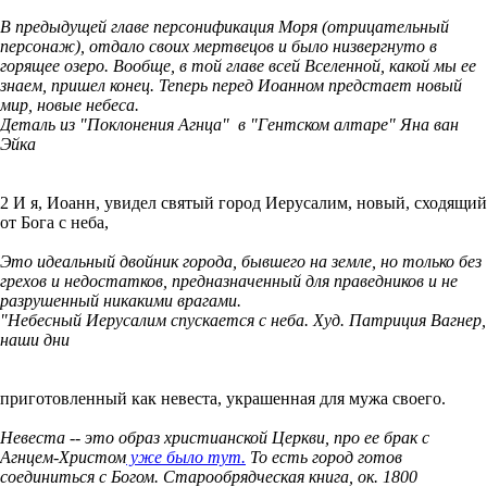
В предыдущей главе персонификация Моря (отрицательный
персонаж), отдало своих мертвецов и было низвергнуто в
горящее озеро. Вообще, в той главе всей Вселенной, какой мы ее
знаем, пришел конец. Теперь перед Иоанном предстает новый
мир, новые небеса.
Деталь из "Поклонения Агнца" в "Гентском алтаре" Яна ван
Эйка
2 И я, Иоанн, увидел святый город Иерусалим, новый, сходящий
от Бога с неба,
Это идеальный двойник города, бывшего на земле, но только без
грехов и недостатков, предназначенный для праведников и не
разрушенный никакими врагами.
"Небесный Иерусалим спускается с неба. Худ. Патриция Вагнер,
наши дни
приготовленный как невеста, украшенная для мужа своего.
Невеста -- это образ христианской Церкви, про ее брак с
Агнцем-Христом
уже было тут.
То есть город готов
соединиться с Богом. Старообрядческая книга, ок. 1800