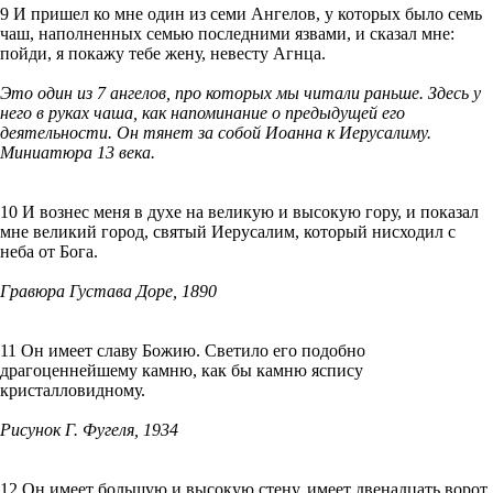
9 И пришел ко мне один из семи Ангелов, у которых было семь
чаш, наполненных семью последними язвами, и сказал мне:
пойди, я покажу тебе жену, невесту Агнца.
Это один из 7 ангелов, про которых мы читали раньше. Здесь у
него в руках чаша, как напоминание о предыдущей его
деятельности. Он тянет за собой Иоанна к Иерусалиму.
Миниатюра 13 века.
10 И вознес меня в духе на великую и высокую гору, и показал
мне великий город, святый Иерусалим, который нисходил с
неба от Бога.
Гравюра Густава Доре, 1890
11 Он имеет славу Божию. Светило его подобно
драгоценнейшему камню, как бы камню яспису
кристалловидному.
Рисунок Г. Фугеля, 1934
12 Он имеет большую и высокую стену, имеет двенадцать ворот