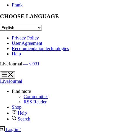
Frank
CHOOSE LANGUAGE
Privacy Policy
User Agreement
Recommendation technologies
Help
LiveJournal
— v.931
?
?
LiveJournal
Find more
Communities
RSS Reader
Shop
Help
Search
Log in
`