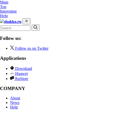
Main
Top
Interesting
Help
shakko.ru
Follow us:
Follow us on Twitter
Applications
Download
Huawei
RuStore
COMPANY
About
News
Help