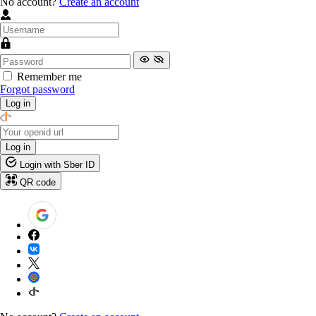
No account?
Create an account
Remember me
Forgot password
Log in
Log in
Login with Sber ID
QR code