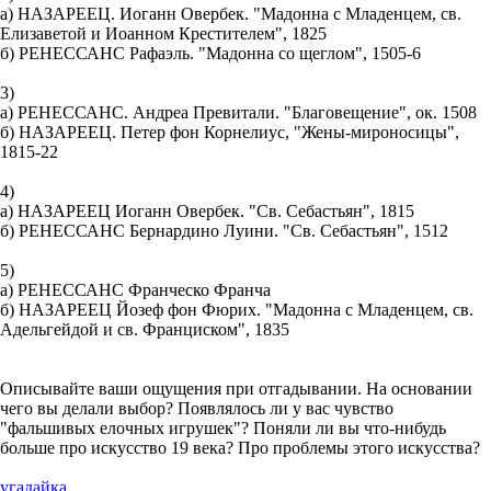
а) НАЗАРЕЕЦ. Иоганн Овербек. "Мадонна с Младенцем, св.
Елизаветой и Иоанном Крестителем", 1825
б) РЕНЕССАНС Рафаэль. "Мадонна со щеглом", 1505-6
3)
а) РЕНЕССАНС. Андреа Превитали. "Благовещение", ок. 1508
б) НАЗАРЕЕЦ. Петер фон Корнелиус, "Жены-мироносицы",
1815-22
4)
а) НАЗАРЕЕЦ Иоганн Овербек. "Св. Себастьян", 1815
б) РЕНЕССАНС Бернардино Луини. "Св. Себастьян", 1512
5)
а) РЕНЕССАНС Франческо Франча
б) НАЗАРЕЕЦ Йозеф фон Фюрих. "Мадонна с Младенцем, св.
Адельгейдой и св. Франциском", 1835
Описывайте ваши ощущения при отгадывании. На основании
чего вы делали выбор? Появлялось ли у вас чувство
"фальшивых елочных игрушек"? Поняли ли вы что-нибудь
больше про искусство 19 века? Про проблемы этого искусства?
угадайка