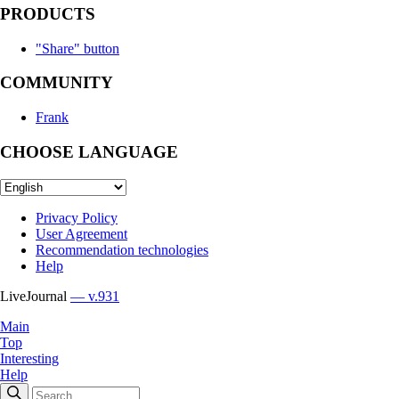
PRODUCTS
"Share" button
COMMUNITY
Frank
CHOOSE LANGUAGE
Privacy Policy
User Agreement
Recommendation technologies
Help
LiveJournal
— v.931
Main
Top
Interesting
Help