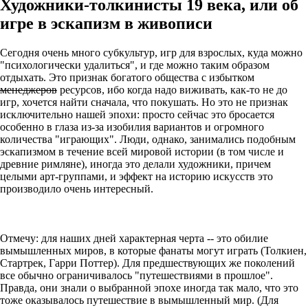
Художники-толкинисты 19 века, или об
игре в эскапизм в живописи
Сегодня очень много субкультур, игр для взрослых, куда можно
"психологически удалиться", и где можно таким образом
отдыхать. Это признак богатого общества с избытком
менеджеров
ресурсов, ибо когда надо виживать, как-то не до
игр, хочется найти сначала, что покушать. Но это не признак
исключительно нашей эпохи: просто сейчас это бросается
особенно в глаза из-за изобилия вариантов и огромного
количества "играющих". Люди, однако, занимались подобным
эскапизмом в течение всей мировой истории (в том числе и
древние римляне), иногда это делали художники, причем
целыми арт-группами, и эффект на историю искусств это
производило очень интересный.
Отмечу: для наших дней характерная черта -- это обилие
вымышленных миров, в которые фанаты могут играть (Толкиен,
Стартрек, Гарри Поттер). Для предшествующих же поколений
все обычно ограничивалось "путешествиями в прошлое".
Правда, они знали о выбранной эпохе иногда так мало, что это
тоже оказывалось путешествие в вымышленный мир. (Для