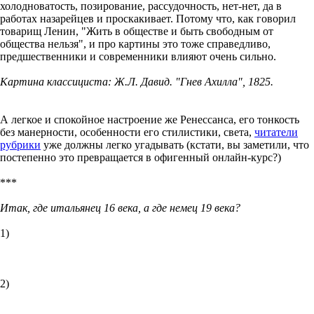
холодноватость, позирование, рассудочность, нет-нет, да в
работах назарейцев и проскакивает. Потому что, как говорил
товарищ Ленин, "Жить в обществе и быть свободным от
общества нельзя", и про картины это тоже справедливо,
предшественники и современники влияют очень сильно.
Картина классициста: Ж.Л. Давид. "Гнев Ахилла", 1825.
А легкое и спокойное настроение же Ренессанса, его тонкость
без манерности, особенности его стилистики, света,
читатели
рубрики
уже должны легко угадывать (кстати, вы заметили, что
постепенно это превращается в офигенный онлайн-курс?)
***
Итак, где итальянец 16 века, а где немец 19 века?
1)
2)