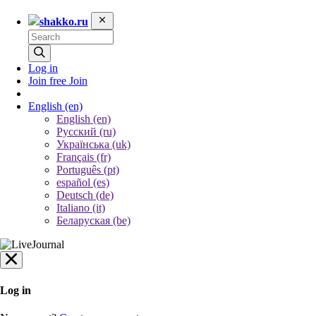
shakko.ru
Log in
Join free
Join
English
(en)
English (en)
Русский (ru)
Українська (uk)
Français (fr)
Português (pt)
español (es)
Deutsch (de)
Italiano (it)
Беларуская (be)
Log in