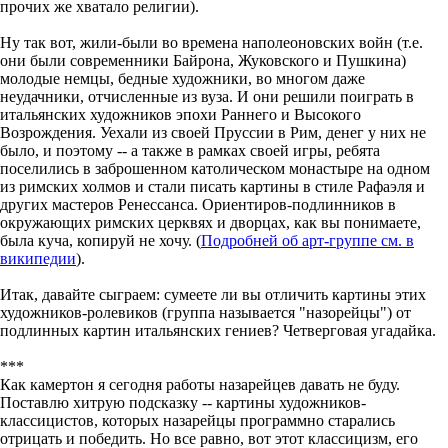
прочих же хватало религии).
Ну так вот, жили-были во времена наполеоновских войн (т.е.
они были современники Байрона, Жуковского и Пушкина)
молодые немцы, бедные художники, во многом даже
неудачники, отчисленные из вуза. И они решили поиграть в
итальянских художников эпохи Раннего и Высокого
Возрождения. Уехали из своей Пруссии в Рим, денег у них не
было, и поэтому -- а также в рамках своей игры, ребята
поселились в заброшенном католическом монастыре на одном
из римских холмов и стали писать картины в стиле Рафаэля и
других мастеров Ренессанса. Ориентиров-подлинников в
окружающих римских церквях и дворцах, как вы понимаете,
была куча, копируй не хочу. (
Подробней об арт-группе см. в
википедии
).
Итак, давайте сыграем: сумеете ли вы отличить картины этих
художников-ролевиков (группа называется "назорейцы") от
подлинных картин итальянских гениев? Четверговая угадайка.
***
Как камертон я сегодня работы назарейцев давать не буду.
Поставлю хитрую подсказку -- картины художников-
классицистов, которых назарейцы программно старались
отрицать и победить. Но все равно, вот этот классицизм, его