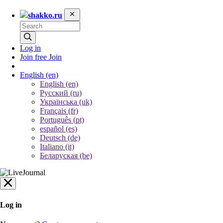
shakko.ru
Log in
Join free
Join
English
(en)
English (en)
Русский (ru)
Українська (uk)
Français (fr)
Português (pt)
español (es)
Deutsch (de)
Italiano (it)
Беларуская (be)
Log in