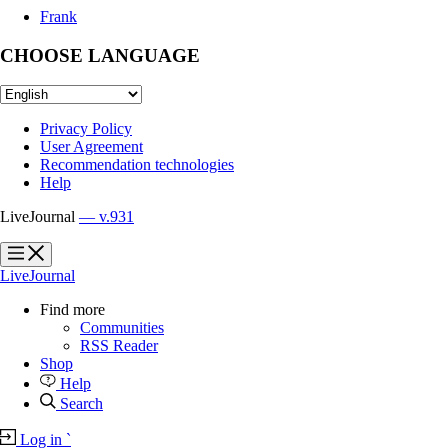
Frank
CHOOSE LANGUAGE
Privacy Policy
User Agreement
Recommendation technologies
Help
LiveJournal
— v.931
?
?
LiveJournal
Find more
Communities
RSS Reader
Shop
Help
Search
Log in
`