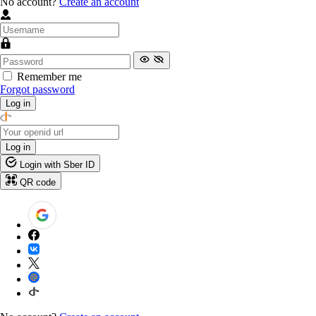
No account?
Create an account
Remember me
Forgot password
Log in
Log in
Login with Sber ID
QR code