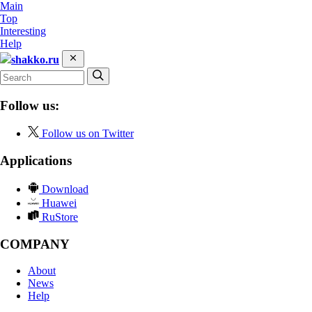
Main
Top
Interesting
Help
shakko.ru
Follow us:
Follow us on Twitter
Applications
Download
Huawei
RuStore
COMPANY
About
News
Help