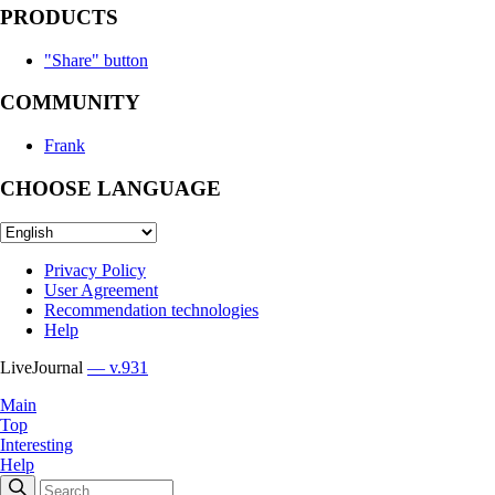
PRODUCTS
"Share" button
COMMUNITY
Frank
CHOOSE LANGUAGE
Privacy Policy
User Agreement
Recommendation technologies
Help
LiveJournal
— v.931
Main
Top
Interesting
Help