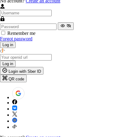
No account?
Create an account
Remember me
Forgot password
Log in
Log in
Login with Sber ID
QR code