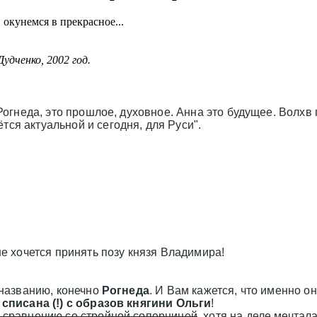
окунемся в прекрасное...
удченко, 2002 год.
Рогнеда, это прошлое, духовное. Анна это будущее. Волх
ся актуальной и сегодня, для Руси".
не хочется принять позу князя Владимира!
 названию, конечно
Рогнеда
. И Вам кажется, что именно о
и
списана (!) с образов княгини Ольги
!
о сравнению со стройной соперницей
, хотя на деле мечтал