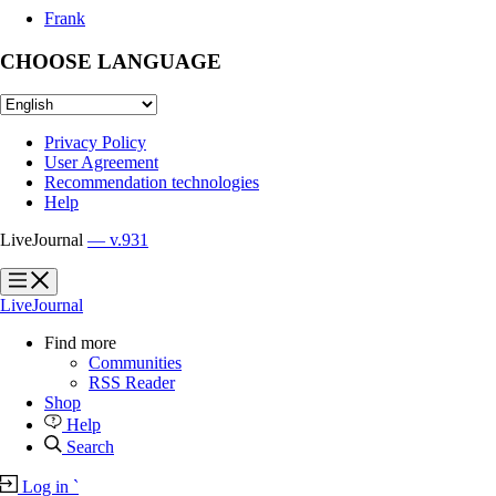
Frank
CHOOSE LANGUAGE
Privacy Policy
User Agreement
Recommendation technologies
Help
LiveJournal
— v.931
?
?
LiveJournal
Find more
Communities
RSS Reader
Shop
Help
Search
Log in
`