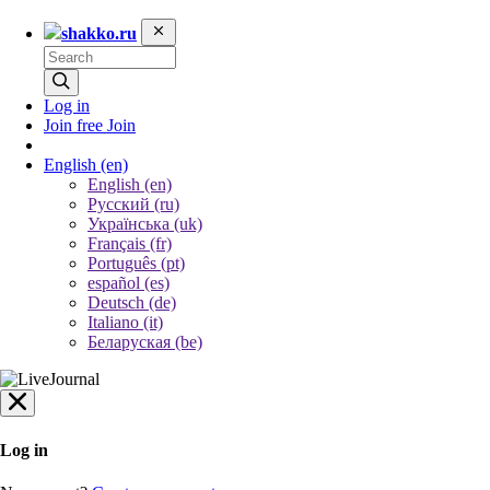
shakko.ru
Log in
Join free
Join
English
(en)
English (en)
Русский (ru)
Українська (uk)
Français (fr)
Português (pt)
español (es)
Deutsch (de)
Italiano (it)
Беларуская (be)
Log in