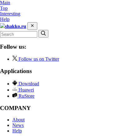
Main
Top
Interesting
Help
shakko.ru
Follow us:
Follow us on Twitter
Applications
Download
Huawei
RuStore
COMPANY
About
News
Help