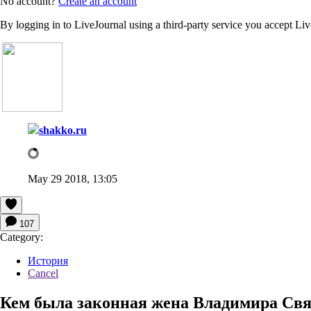
No account?
Create an account
By logging in to LiveJournal using a third-party service you accept Li
shakko.ru
May 29 2018, 13:05
107
Category:
История
Cancel
Кем была законная жена Владимира Свя