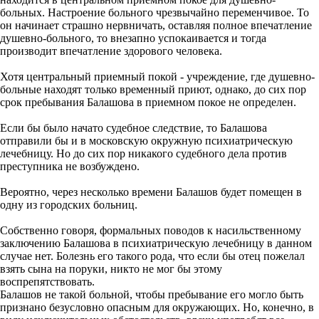
больных. Настроение больного чрезвычайно переменчивое. То
он начинает страшно нервничать, оставляя полное впечатление
душевно-больного, то внезапно успокаивается и тогда
производит впечатление здорового человека.
Хотя центральный приемный покой - учреждение, где душевно-
больные находят только временный приют, однако, до сих пор
срок пребывания Балашова в приемном покое не определен.
Если бы было начато судебное следствие, то Балашова
отправили бы и в московскую окружную психиатрическую
лечебницу. Но до сих пор никакого судебного дела против
преступника не возбуждено.
Вероятно, через несколько времени Балашов будет помещен в
одну из городских больниц.
Собственно говоря, формальных поводов к насильственному
заключению Балашова в психиатрическую лечебницу в данном
случае нет. Болезнь его такого рода, что если бы отец пожелал
взять сына на поруки, никто не мог бы этому
воспрепятствовать.
Балашов не такой больной, чтобы пребывание его могло быть
признано безусловно опасным для окружающих. Но, конечно, в