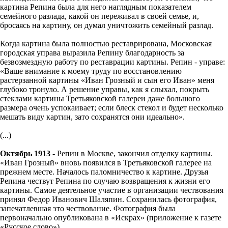
картина Репина была для него наглядным показателем
семейного разлада, какой он переживал в своей семье, и,
бросаясь на картину, он думал уничтожить семейный разлад.
Когда картина была полностью реставрирована, Московская
городская управа выразила Репину благодарность за
безвозмездную работу по реставрации картины. Репин - управе:
«Ваше внимание к моему труду по восстановлению
растерзанной картины «Иван Грозный и сын его Иван» меня
глубоко тронуло. А решение управы, как я слыхал, покрыть
стеклами картины Третьяковской галереи даже большого
размера очень успокаивает; если блеск стекол и будет несколько
мешать виду картин, зато сохранятся они идеально».
(...)
Октябрь 1913 -
Репин в Москве, закончил отделку картины.
«Иван Грозный» вновь появился в Третьяковской галерее на
прежнем месте. Началось паломничество к картине. Друзья
Репина чествут Репина по случаю возвращения к жизни его
картины. Самое деятельное участие в организации чествования
принял Федор Иванович Шаляпин. Сохранилась фотография,
запечатлевшая это чествование. Фотография была
первоначально опубликована в «Искрах» (приложение к газете
«Русское слово»)