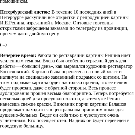
помощником.
Петербургский листок:
В течение 10 последних дней в
Петербурге раскупили все открытки с репродукцией картины
И.Е.Репина, изрезанной в Москве. Оптовые торговцы
открытками заброшены заказами по телеграфу из провинции,
при чем дают двойную цену.
(...)
Вечернее время:
Работа по реставрации картины Репина идет
усиленным темпом. Вчера был особенно серьезный день для
работы—«большой день», как выразился художник-реставратор
Богословский. Картина была перенесена на новый холст и
натянута на специально заказанный подрамок со щитами. На
этом подрамке картина будет настолько прочна, что ее нельзя
будет прорезать даже с обратной стороны. Весь процесс
дублирования прошел весьма благоприятно. Теперь потребуется
несколько дней для просушки полотна, a затем уже Репин
нанесешь свежие краски. Виновник порчи картины Балашов
продолжает находиться в центральном приемном покое для
душевно-больных. Ведет он себя тихо и чувствуете очень
угнетенным. Его посещает отец. На днях он будет переведен в
городскую больницу.