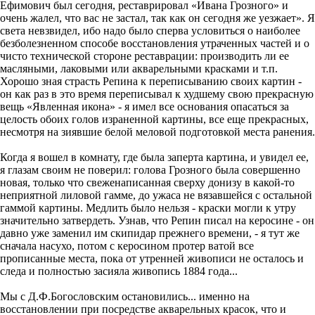
Ефимович был сегодня, реставрировал «Ивана Грозного» и
очень жалел, что вас не застал, так как он сегодня же уезжает». Я
света невзвидел, ибо надо было сперва условиться о наиболее
безболезненном способе восстановления утраченных частей и о
чисто технической стороне реставрации: производить ли ее
масляными, лаковыми или акварельными красками и т.п.
Хорошо зная страсть Репина к переписыванию своих картин -
он как раз в это время переписывал к худшему свою прекрасную
вещь «Явленная икона» - я имел все основания опасаться за
целость обоих голов израненной картины, все еще прекрасных,
несмотря на зиявшие белой меловой подготовкой места ранения.
Когда я вошел в комнату, где была заперта картина, и увидел ее,
я глазам своим не поверил: голова Грозного была совершенно
новая, только что свеженаписанная сверху донизу в какой-то
неприятной лиловой гамме, до ужаса не вязавшейся с остальной
гаммой картины. Медлить было нельзя - краски могли к утру
значительно затвердеть. Узнав, что Репин писал на керосине - он
давно уже заменил им скипидар прежнего времени, - я тут же
сначала насухо, потом с керосином протер ватой все
прописанные места, пока от утренней живописи не осталось и
следа и полностью засияла живопись 1884 года...
Мы с Д.Ф.Богословским остановились... именно на
восстановлении при посредстве акварельных красок, что и