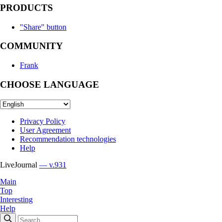
PRODUCTS
"Share" button
COMMUNITY
Frank
CHOOSE LANGUAGE
Privacy Policy
User Agreement
Recommendation technologies
Help
LiveJournal
— v.931
Main
Top
Interesting
Help