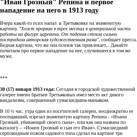
"Иван Грозный" Репина и первое
нападение на него в 1913 году
Вчера какой-то псих напал в Третьяковке на знаменитую
картину.
"Холст прорван в трех местах в центральной части
работы на фигуре царевича. От падения стекла сильно
пострадала авторская художественная рама",
сообщает пресса.
Бедная картина, что же она психов так привлекает... Давайте
почитаем про первое нападение на нее, случившееся в том же
музее.
***
30 (17) января 1913 года:
Сегодня в городской художественной
галерее имени братьев Третьяковых имел место акт дикого
вандализма, совершенный сумасшедшим-маньяком.
В 10 ½ час. утра один из посетителей галереи, неоднократно ее
посещавший, изрезал знаменитую картину Репина - «Иоанн
Грозный, убивающий своего сына», или как она названа по
каталогу – «Иоанн Грозный и сын его Иван». Сумасшедший
серповидным ножом садового типа сделал на картине три