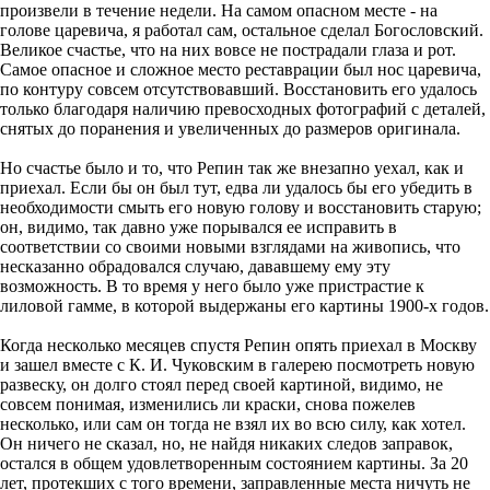
произвели в течение недели. На самом опасном месте - на
голове царевича, я работал сам, остальное сделал Богословский.
Великое счастье, что на них вовсе не пострадали глаза и рот.
Самое опасное и сложное место реставрации был нос царевича,
по контуру совсем отсутствовавший. Восстановить его удалось
только благодаря наличию превосходных фотографий с деталей,
снятых до поранения и увеличенных до размеров оригинала.
Но счастье было и то, что Репин так же внезапно уехал, как и
приехал. Если бы он был тут, едва ли удалось бы его убедить в
необходимости смыть его новую голову и восстановить старую;
он, видимо, так давно уже порывался ее исправить в
соответствии со своими новыми взглядами на живопись, что
несказанно обрадовался случаю, дававшему ему эту
возможность. В то время у него было уже пристрастие к
лиловой гамме, в которой выдержаны его картины 1900-х годов.
Когда несколько месяцев спустя Репин опять приехал в Москву
и зашел вместе с К. И. Чуковским в галерею посмотреть новую
развеску, он долго стоял перед своей картиной, видимо, не
совсем понимая, изменились ли краски, снова пожелев
несколько, или сам он тогда не взял их во всю силу, как хотел.
Он ничего не сказал, но, не найдя никаких следов заправок,
остался в общем удовлетворенным состоянием картины. За 20
лет, протекших с того времени, заправленные места ничуть не