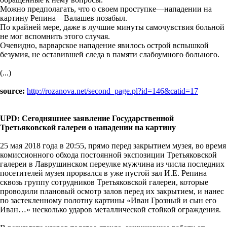
Можно предполагать, что о своем проступке—нападении на
картину Репина—Валашев позабыл.
По крайней мере, даже в лучшие минуты самочувствия больной
не мог вспомнить этого случая.
Очевидно, варварское нападение явилось острой вспышкой
безумия, не оставившей следа в памяти слабоумного больного.
(...)
source:
http://rozanova.net/second_page.pl?id=146&catid=17
UPD: Сегодняшнее заявление Государственной
Третьяковской галереи о нападении на картину
25 мая 2018 года в 20:55, прямо перед закрытием музея, во время
комиссионного обхода постоянной экспозиции Третьяковской
галереи в Лаврушинском переулке мужчина из числа последних
посетителей музея прорвался в уже пустой зал И.Е. Репина
сквозь группу сотрудников Третьяковской галереи, которые
проводили плановый осмотр залов перед их закрытием, и нанес
по застекленному полотну картины «Иван Грозный и сын его
Иван…» несколько ударов металлической стойкой ограждения.