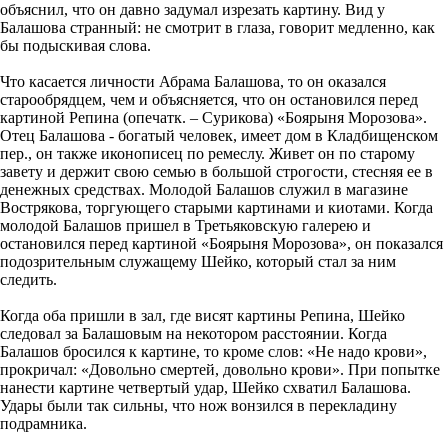
объяснил, что он давно задумал изрезать картину. Вид у
Балашова странный: не смотрит в глаза, говорит медленно, как
бы подыскивая слова.
Что касается личности Абрама Балашова, то он оказался
старообрядцем, чем и объясняется, что он остановился перед
картиной Репина (опечатк. – Сурикова) «Боярыня Морозова».
Отец Балашова - богатый человек, имеет дом в Кладбищенском
пер., он также иконописец по ремеслу. Живет он по старому
завету и держит свою семью в большой строгости, стесняя ее в
денежных средствах. Молодой Балашов служил в магазине
Вострякова, торгующего старыми картинами и киотами. Когда
молодой Балашов пришел в Третьяковскую галерею и
остановился перед картиной «Боярыня Морозова», он показался
подозрительным служащему Шейко, который стал за ним
следить.
Когда оба пришли в зал, где висят картины Репина, Шейко
следовал за Балашовым на некотором расстоянии. Когда
Балашов бросился к картине, то кроме слов: «Не надо крови»,
прокричал: «Довольно смертей, довольно крови». При попытке
нанести картине четвертый удар, Шейко схватил Балашова.
Удары были так сильны, что нож вонзился в перекладину
подрамника.