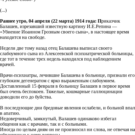
(...)
Раннее утро, 04 апреля (22 марта) 1914 года: П
риказчик
Балашев, изрезавший известную картину И.Е.Репина —
«Убиение Иоанном Грозным своего сына», в настоящее время
находится на свободе.
Недели две тому назад отец Балашева выписал своего
слабоумного сына из Алексеевской психиатрической больницы,
где тот в течение трех недель находился под наблюдением
врачей.
Врачи-психиатры, лечившие Балашева в больнице, признали его
глубоким дегенератом с ярко выраженным слабоумием.
Доставленный 15 февраля в больницу Балашев в первое время
был очень беспокоен. Тяжелые, кошмарные галлюцинации
доводили его до буйства.
В последующие дни бредовые явления ослабели, и больной впал
в апатию.
Недоверчивый, замкнутый, Валашев одинаково избегал
общения как с врачами, так и с больными.
Иногда по целым дням он не произносил ни слова, не отвечая на
обращенные к нему вопросы.