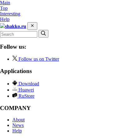
Main
Top
Interesting
Help
shakko.ru
Follow us:
Follow us on Twitter
Applications
Download
Huawei
RuStore
COMPANY
About
News
Help