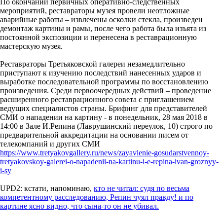
По окончании первичных оперативно-следственных
мероприятий, реставраторы музея провели неотложные
аварийные работы – извлечены осколки стекла, произведен
демонтаж картины и рамы, после чего работа была изъята из
постоянной экспозиции и перенесена в реставрационную
мастерскую музея.
Реставраторы Третьяковской галереи незамедлительно
приступают к изучению последствий нанесенных ударов и
выработке последовательной программы по восстановлению
произведения. Среди первоочередных действий – проведение
расширенного реставрационного совета с приглашением
ведущих специалистов страны. Брифинг для представителей
СМИ о нападении на картину - в понедельник, 28 мая 2018 в
14:00 в Зале И.Репина (Лаврушинский переулок, 10) строго по
предварительной аккредитации на основании писем от
телекомпаний и других СМИ
https://www.tretyakovgallery.ru/news/zayavlenie-gosudarstvennoy-
tretyakovskoy-galerei-o-napadenii-na-kartinu-i-e-repina-ivan-groznyy-
i-sy
UPD2: кстати, напоминаю,
кто не читал: судя по весьма
компетентному расследованию, Репин чуял правду! и по
картине ясно видно, что сына-то он не убивал.