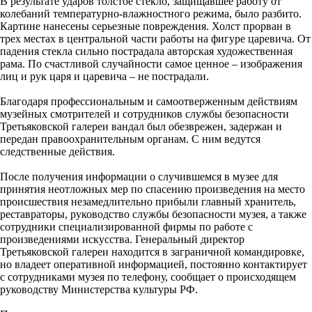
В результате ударов толстое стекло, защищавшее работу от
колебаний температурно-влажностного режима, было разбито.
Картине нанесены серьезные повреждения. Холст прорван в
трех местах в центральной части работы на фигуре царевича. От
падения стекла сильно пострадала авторская художественная
рама. По счастливой случайности самое ценное – изображения
лиц и рук царя и царевича – не пострадали.
Благодаря профессиональным и самоотверженным действиям
музейных смотрителей и сотрудников службы безопасности
Третьяковской галереи вандал был обезврежен, задержан и
передан правоохранительным органам. С ним ведутся
следственные действия.
После получения информации о случившемся в музее для
принятия неотложных мер по спасению произведения на место
происшествия незамедлительно прибыли главный хранитель,
реставраторы, руководство службы безопасности музея, а также
сотрудники специализированной фирмы по работе с
произведениями искусства. Генеральный директор
Третьяковской галереи находится в заграничной командировке,
но владеет оперативной информацией, постоянно контактирует
с сотрудниками музея по телефону, сообщает о происходящем
руководству Министерства культуры РФ.