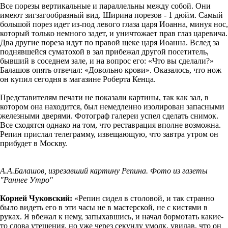
Все порезы вертикальные и параллельны между собой. Они
имеют зигзагообразный вид. Ширина порезов - 1 дюйм. Самый
большой порез идет из-под левого глаза царя Иоанна, минуя нос,
который только немного задет, и уничтожает прав глаз царевича.
Два другие пореза идут по правой щеке царя Иоанна. Вслед за
поднявшейся суматохой в зал прибежал другой посетитель,
бывший в соседнем зале, и на вопрос его: «Что вы сделали?»
Балашов опять отвечал: «Довольно крови». Оказалось, что нож
он купил сегодня в магазине Роберта Кенца.
Представителям печати не показали картины, так как зал, в
котором она находится, был немедленно изолирован запасными
железными дверями. Фотограф галереи успел сделать снимок.
Все сходятся однако на том, что реставрация вполне возможна.
Репин прислал телеграмму, извещающую, что завтра утром он
прибудет в Москву.
А.А.Балашов, изрезавший картину Репина. Фото из газеты
"Раннее Утро"
Корней Чуковский:
«Репин сидел в столовой, и так странно
было видеть его в эти часы не в мастерской, не с кистями в
руках. Я вбежал к нему, запыхавшись, и начал бормотать какие-
то слова утешения, но уже через секунду умолк, увидав, что он