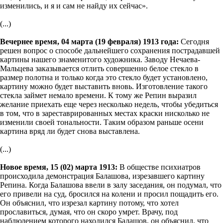
изменились, и я и сам не найду их сейчас».
(...)
Вечернее время, 04 марта (19 февраля) 1913 года:
Сегодня
решен вопрос о способе дальнейшего сохранения пострадавшей
картины нашего знаменитого художника. Заводу Нечаева-
Мальцева заказывается отлить совершенно белое стекло в
размер полотна и только когда это стекло будет установлено,
картину можно будет выставить вновь. Изготовление такого
стекла займет немало времени. К тому же Репин выразил
желание приехать еще через несколько недель, чтобы убедиться
в том, что в зареставрированных местах краски нисколько не
изменили своей тональности. Таким образом раньше осени
картина вряд ли будет снова выставлена.
(...)
Новое время, 15 (02) марта 1913:
В обществе психиатров
происходила демонстрация Балашова, изрезавшего картину
Репина. Когда Балашова ввели в залу заседания, он подумал, что
его привели на суд, бросился на колени и просил пощадить его.
Он объяснил, что изрезал картину потому, что хотел
прославиться, думая, что он скоро умрет. Врачу, под
наблюдением которого находился Балашов, он объяснил, что