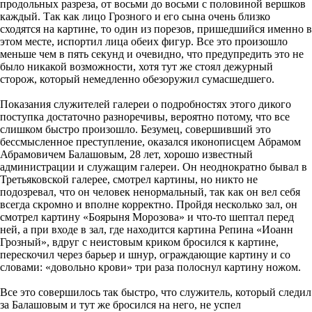
продольных разреза, от восьми до восьми с половиной вершков
каждый. Так как лицо Грозного и его сына очень близко
сходятся на картине, то один из порезов, пришедшийся именно в
этом месте, испортил лица обеих фигур. Все это произошло
меньше чем в пять секунд и очевидно, что предупредить это не
было никакой возможности, хотя тут же стоял дежурный
сторож, который немедленно обезоружил сумасшедшего.
Показания служителей галереи о подробностях этого дикого
поступка достаточно разноречивы, вероятно потому, что все
слишком быстро произошло. Безумец, совершивший это
бессмысленное преступление, оказался иконописцем Абрамом
Абрамовичем Балашовым, 28 лет, хорошо известный
администрации и служащим галереи. Он неоднократно бывал в
Третьяковской галерее, смотрел картины, но никто не
подозревал, что он человек ненормальный, так как он вел себя
всегда скромно и вполне корректно. Пройдя несколько зал, он
смотрел картину «Боярыня Морозова» и что-то шептал перед
ней, а при входе в зал, где находится картина Репина «Иоанн
Грозный», вдруг с неистовым криком бросился к картине,
перескочил через барьер и шнур, ограждающие картину и со
словами: «довольно крови» три раза полоснул картину ножом.
Все это совершилось так быстро, что служитель, который следил
за Балашовым и тут же бросился на него, не успел