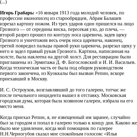
(...)
Игорь Грабарь:
«16 января 1913 года молодой человек, по
профессии иконописец из старообрядцев, Абрам Балашев
изрезал картину ножом. Из трех ударов один пришелся на лицо
Грозного — от середины виска, пересекая ухо, до плеча, —
второй разрез прошел по контуру носа царевича, задев щеку
Грозного и уничтожив весь очерк носа царевича, наконец,
третий повредил пальцы правой руки царевича, разрезал щеку у
него и задел правый рукав Грозного. Картина, написанная на
холсте, была наклеена на другой холст. Для реставрации были
приглашены из Эрмитажа Д. Ф. Богословский и И. И. Васильев.
Когда техническая часть ее была под общим руководством
первого закончена, из Куоккалы был вызван Репин, вскоре
приехавший в Москву.
И. С. Остроухов, возглавлявший до того галерею, тотчас же
после печального инцидента вышел в отставку. Московская
городская дума, которая была хозяином галереи, избрала на его
место меня.
Когда приехал Репин, я, не извещенный им заранее, случайно
был за городом и попал в галерею только к концу дня. Каково же
было мое удивление, когда мой помощник по галерее
Н.Н.Черногубов сказал мне спокойным голосом: «Илья