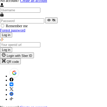
No account?
Create an account
Remember me
Forgot password
Log in
Log in
Login with Sber ID
QR code