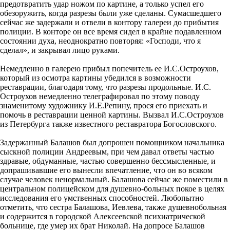
предотвратить удар ножом по картине, а только успел его
обезоружить, когда разрезы были уже сделаны. Сумасшедшего
сейчас же задержали и отвели в контору галереи до прибытия
полиции. В конторе он все время сидел в крайне подавленном
состоянии духа, неоднократно повторяя: «Господи, что я
сделал», и закрывал лицо руками.
Немедленно в галерею прибыл попечитель ее И.С.Остроухов,
который из осмотра картины убедился в возможности
реставрации, благодаря тому, что разрезы продольные. И.С.
Остроухов немедленно телеграфировал по этому поводу
знаменитому художнику И.Е.Репину, прося его приехать и
помочь в реставрации ценной картины. Вызвал И.С.Остроухов
из Петербурга также известного реставратора Богословского.
Задержанный Балашов был допрошен помощником начальника
сыскной полиции Андреевым, при чем давал ответы частью
здравые, обдуманные, частью совершенно бессмысленные, и
допрашивавшие его вынесли впечатление, что он во всяком
случае человек ненормальный. Балашова сейчас же поместили в
центральном полицейском для душевно-больных покое в целях
исследования его умственных способностей. Любопытно
отметить, что сестра Балашова, Иевлева, также душевнобольная
и содержится в городской Алексеевской психиатрической
больнице, где умер их брат Николай. На допросе Балашов