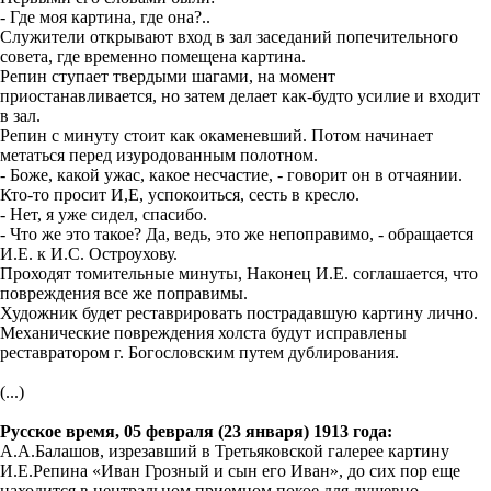
- Где моя картина, где она?..
Служители открывают вход в зал заседаний попечительного
совета, где временно помещена картина.
Репин ступает твердыми шагами, на момент
приостанавливается, но затем делает как-будто усилие и входит
в зал.
Репин с минуту стоит как окаменевший. Потом начинает
метаться перед изуродованным полотном.
- Боже, какой ужас, какое несчастие, - говорит он в отчаянии.
Кто-то просит И,Е, успокоиться, сесть в кресло.
- Нет, я уже сидел, спасибо.
- Что же это такое? Да, ведь, это же непоправимо, - обращается
И.Е. к И.С. Остроухову.
Проходят томительные минуты, Наконец И.Е. соглашается, что
повреждения все же поправимы.
Художник будет реставрировать пострадавшую картину лично.
Механические повреждения холста будут исправлены
реставратором г. Богословским путем дублирования.
(...)
Русское время, 05 февраля (23 января) 1913 года:
А.А.Балашов, изрезавший в Третьяковской галерее картину
И.Е.Репина «Иван Грозный и сын его Иван», до сих пор еще
находится в центральном приемном покое для душевно-