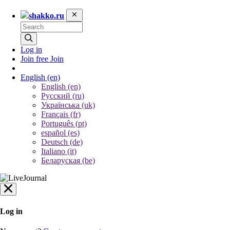
shakko.ru
Log in
Join free
Join
English
(en)
English (en)
Русский (ru)
Українська (uk)
Français (fr)
Português (pt)
español (es)
Deutsch (de)
Italiano (it)
Беларуская (be)
Log in