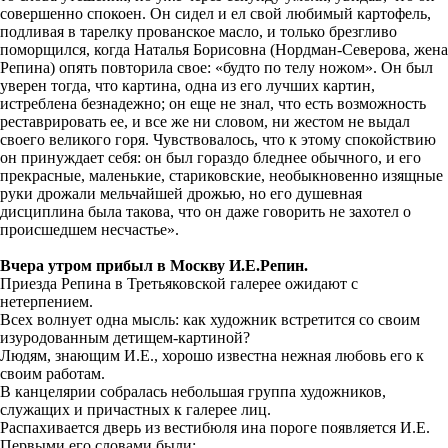
совершенно спокоен. Он сидел и ел свой любимый картофель,
подливая в тарелку прованское масло, и только брезгливо
поморщился, когда Наталья Борисовна (Нордман-Северова, жена
Репина) опять повторила свое: «будто по телу ножом». Он был
уверен тогда, что картина, одна из его лучших картин,
истреблена безнадежно; он еще не знал, что есть возможность
реставрировать ее, и все же ни словом, ни жестом не выдал
своего великого горя. Чувствовалось, что к этому спокойствию
он принуждает себя: он был гораздо бледнее обычного, и его
прекрасные, маленькие, стариковские, необыкновенно изящные
руки дрожали мельчайшей дрожью, но его душевная
дисциплина была такова, что он даже говорить не захотел о
происшедшем несчастье».
Вчера утром прибыл в Москву И.Е.Репин.
Приезда Репина в Третьяковской галерее ожидают с
нетерпением.
Всех волнует одна мысль: как художник встретится со своим
изуродованным детищем-картиной?
Людям, знающим И.Е., хорошо известна нежная любовь его к
своим работам.
В канцелярии собралась небольшая группа художников,
служащих и причастных к галерее лиц.
Распахивается дверь из вестибюля ина пороге появляется И.Е.
Первыми его словами были: