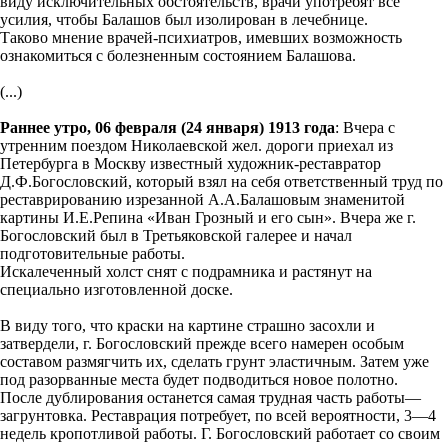
виду исключительных обстоятельств, врачи употребят все
усилия, чтобы Балашов был изолирован в лечебнице.
Таково мнение врачей-психиатров, имевших возможность
ознакомиться с болезненным состоянием Балашова.
(...)
Раннее утро, 06 февраля (24 января) 1913 года
: Вчера с
утренним поездом Николаевской жел. дороги приехал из
Петербурга в Москву известный художник-реставратор
Д.Ф.Богословский, который взял на себя ответственный труд по
реставрированию изрезанной А.А.Балашовым знаменитой
картины И.Е.Репина «Иван Грозный и его сын». Вчера же г.
Богословский был в Третьяковской галерее и начал
подготовительные работы.
Искалеченный холст снят с подрамника и растянут на
специально изготовленной доске.
В виду того, что краски на картине страшно засохли и
затвердели, г. Богословский прежде всего намерен особым
составом размягчить их, сделать грунт эластичным. Затем уже
под разорванные места будет подводиться новое полотно.
После дублирования останется самая трудная часть работы—
загрунтовка. Реставрация потребует, по всей вероятности, 3—4
недель кропотливой работы. Г. Богословский работает со своим