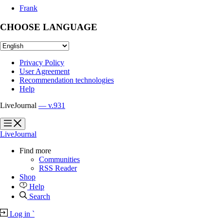
Frank
CHOOSE LANGUAGE
Privacy Policy
User Agreement
Recommendation technologies
Help
LiveJournal
— v.931
?
?
LiveJournal
Find more
Communities
RSS Reader
Shop
Help
Search
Log in
`