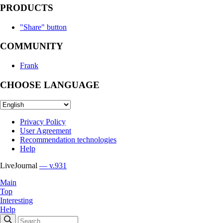
PRODUCTS
"Share" button
COMMUNITY
Frank
CHOOSE LANGUAGE
Privacy Policy
User Agreement
Recommendation technologies
Help
LiveJournal
— v.931
Main
Top
Interesting
Help