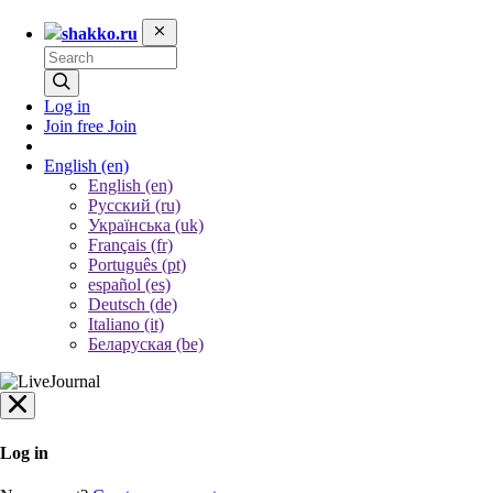
shakko.ru
Log in
Join free
Join
English
(en)
English (en)
Русский (ru)
Українська (uk)
Français (fr)
Português (pt)
español (es)
Deutsch (de)
Italiano (it)
Беларуская (be)
Log in