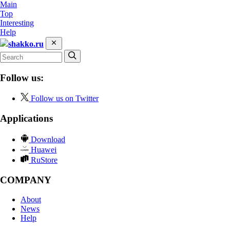
Main
Top
Interesting
Help
shakko.ru
Follow us:
Follow us on Twitter
Applications
Download
Huawei
RuStore
COMPANY
About
News
Help