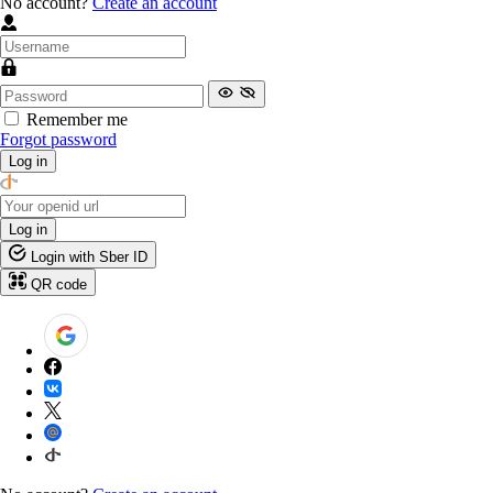
No account?
Create an account
Remember me
Forgot password
Log in
Log in
Login with Sber ID
QR code