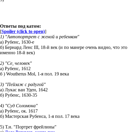
Ответы под катом:
[
Spoiler (click to open)
]
1) "Автопортрет с женой и ребенком"
а) Рубенс, 1630-е
б) Бернард Ленс III, 18-й век (и по манере очень видно, что это
именно 18-й век)
2) "Се, человек"
а) Рубенс, 1612
б ) Woutherus Mol, 1-я пол. 19 века
3) "Пейзаж с радугой"
а) Лукас ван Уден, 1642
б) Рубенс, 1630-35
4) "Суд Соломона"
а) Рубенс, ок. 1617
б) Мастерская Рубенса, 1-я пол. 17 века
5) Т.н. "Портрет фрейлины"