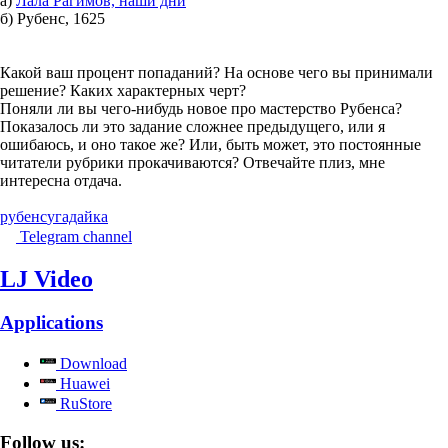
а)
Лала Рагимов, наши дни
б) Рубенс, 1625
Какой ваш процент попаданий? На основе чего вы принимали
решение? Каких характерных черт?
Поняли ли вы чего-нибудь новое про мастерство Рубенса?
Показалось ли это задание сложнее предыдущего, или я
ошибаюсь, и оно такое же? Или, быть может, это постоянные
читатели рубрики прокачиваются? Отвечайте плиз, мне
интересна отдача.
рубенс
угадайка
Telegram channel
LJ Video
Applications
Download
Huawei
RuStore
Follow us: