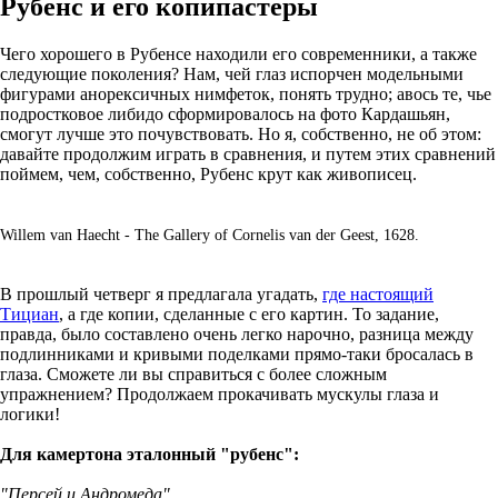
Рубенс и его копипастеры
Чего хорошего в Рубенсе находили его современники, а также
следующие поколения? Нам, чей глаз испорчен модельными
фигурами анорексичных нимфеток, понять трудно; авось те, чье
подростковое либидо сформировалось на фото Кардашьян,
смогут лучше это почувствовать. Но я, собственно, не об этом:
давайте продолжим играть в сравнения, и путем этих сравнений
поймем, чем, собственно, Рубенс крут как живописец.
Willem van Haecht - The Gallery of Cornelis van der Geest, 1628.
В прошлый четверг я предлагала угадать,
где настоящий
Тициан
, а где копии, сделанные с его картин. То задание,
правда, было составлено очень легко нарочно, разница между
подлинниками и кривыми поделками прямо-таки бросалась в
глаза. Сможете ли вы справиться с более сложным
упражнением? Продолжаем прокачивать мускулы глаза и
логики!
Для камертона эталонный "рубенс":
"Персей и Андромеда"