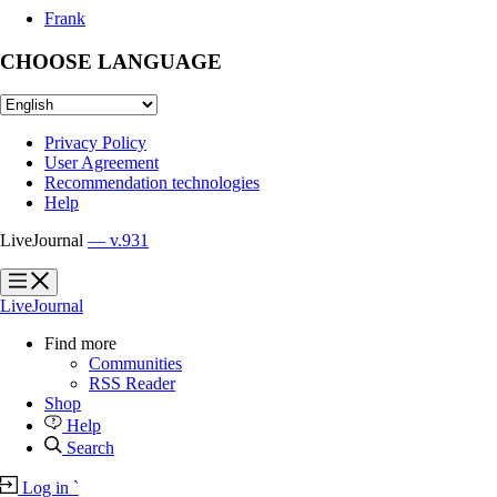
Frank
CHOOSE LANGUAGE
Privacy Policy
User Agreement
Recommendation technologies
Help
LiveJournal
— v.931
?
?
LiveJournal
Find more
Communities
RSS Reader
Shop
Help
Search
Log in
`