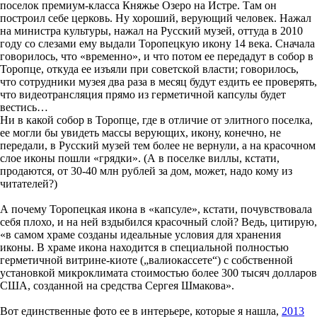
поселок премиум-класса Княжье Озеро на Истре. Там он
построил себе церковь. Ну хороший, верующий человек. Нажал
на министра культуры, нажал на Русский музей, оттуда в 2010
году со слезами ему выдали Торопецкую икону 14 века. Сначала
говорилось, что «временно», и что потом ее передадут в собор в
Торопце, откуда ее изъяли при советской власти; говорилось,
что сотрудники музея два раза в месяц будут ездить ее проверять,
что видеотрансляция прямо из герметичной капсулы будет
вестись…
Ни в какой собор в Торопце, где в отличие от элитного поселка,
ее могли бы увидеть массы верующих, икону, конечно, не
передали, в Русский музей тем более не вернули, а на красочном
слое иконы пошли «грядки». (А в поселке виллы, кстати,
продаются, от 30-40 млн рублей за дом, может, надо кому из
читателей?)
А почему Торопецкая икона в «капсуле», кстати, почувствовала
себя плохо, и на ней вздыбился красочный слой? Ведь, цитирую,
«в самом храме созданы идеальные условия для хранения
иконы. В храме икона находится в специальной полностью
герметичной витрине-киоте („валиокассете“) с собственной
установкой микроклимата стоимостью более 300 тысяч долларов
США, созданной на средства Сергея Шмакова».
Вот единственные фото ее в интерьере, которые я нашла,
2013