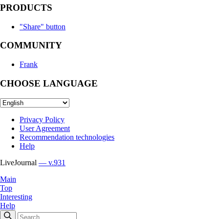
PRODUCTS
"Share" button
COMMUNITY
Frank
CHOOSE LANGUAGE
Privacy Policy
User Agreement
Recommendation technologies
Help
LiveJournal
— v.931
Main
Top
Interesting
Help