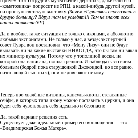
Причем этот сотрудник музея начнет дергаться, даже если его
«коматозника» попросит не РПЦ, а какой-нибудь другой музей,
на простую светскую выставку.
(Зачем «Гурченко» перевозить в
другую больницу? Вдруг там не уследят!!! Там не знают всех
наших тонкостей!!!)
Да и вообще, та же ситуация не только с иконами, а абсолютно
любыми экспонатами. Не только у нас, а везде: экспертный
совет Лувра вон постановил, что «Мону Лизу» они не будут
выдавать ни на какие выставки НИКОГДА, что бы там ни вякал
их министр культуры. Потому что у тополиной доски, на
которой она написана, пошла трещина. И наблюдать за своим
больным (бодрой пока старушонкой Джокондой, но все равно,
начинающей сыпаться), они не доверяют никому.
Теперь про хвалёные витрины, капсулы-киоты, стеклянные
сейфы, в которых типа икону можно поставить в церкви, и она
будет себя чувствовать себя идеально и безопасно.
Да, такой вариант решения есть.
Существует даже идеальный пример его воплощения — это
«Владимирская Божья Матерь».