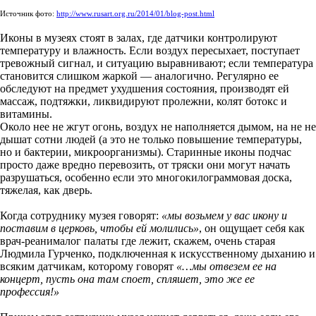
Источник фото:
http://www.rusart.org.ru/2014/01/blog-post.html
Иконы в музеях стоят в залах, где датчики контролируют
температуру и влажность. Если воздух пересыхает, поступает
тревожный сигнал, и ситуацию выравнивают; если температура
становится слишком жаркой — аналогично. Регулярно ее
обследуют на предмет ухудшения состояния, производят ей
массаж, подтяжки, ликвидируют пролежни, колят ботокс и
витамины.
Около нее не жгут огонь, воздух не наполняется дымом, на не не
дышат сотни людей (а это не только повышение температуры,
но и бактерии, микроорганизмы). Старинные иконы подчас
просто даже вредно перевозить, от тряски они могут начать
разрушаться, особенно если это многокилограммовая доска,
тяжелая, как дверь.
Когда сотруднику музея говорят:
«мы возьмем у вас икону и
поставим в церковь, чтобы ей молились»
, он ощущает себя как
врач-реанималог палаты где лежит, скажем, очень старая
Людмила Гурченко, подключенная к искусственному дыханию и
всяким датчикам, которому говорят
«…мы отвезем ее на
концерт, пусть она там споет, спляшет, это же ее
профессия!»