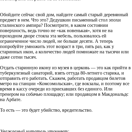
Обойдите сейчас свой дом, найдите самый старый деревянный
предмет в нем. Что это? Дедушкин письменный стол эпохи
сталинского ампира? Посмотрите, в каком состоянии
поверхность, ведь точно не «как новенькая», хотя не на
проходном дворе стояла эта мебель, пользовалось ей
ограниченное число людей, не больше десяти. А теперь
попробуйте умножить этот возраст в три, пять раз, как у
старинных икон, а количество людей помножьте на тысячи или
даже сотни тысяч.
Отдать старинную икону из музея в церковь — это как прийти в
туберкулезный санаторий, взять оттуда 80-летнего старика, и
отправить его работать. Скажем, работать продавцом билетов
метро на станции «Комсомольская», где вокзалы, и поэтому все
время в кассу очереди из приехавших без единого. Или
тренером на собачью площадку; или продавцом в Макдональдс
на Арбате.
То есть — это будет убийство, вредительство.
Уважаемый читатель уточняет: