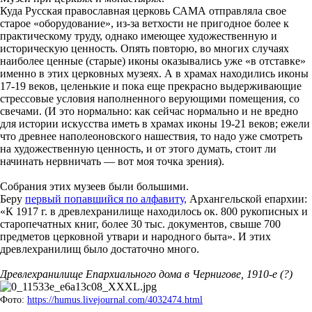
Куда Русская православная церковь САМА отправляла свое
старое «оборудование», из-за ветхости не пригодное более к
практическому труду, однако имеющее художественную и
историческую ценность. Опять повторю, во многих случаях
наиболее ценные (старые) иконы оказывались уже «в отставке»
именно в этих церковных музеях. А в храмах находились иконы
17-19 веков, целенькие и пока еще прекрасно выдерживающие
стрессовые условия наполненного верующими помещения, со
свечами. (И это нормально: как сейчас нормально и не вредно
для истории искусства иметь в храмах иконы 19-21 веков; ежели
что древнее наполеоновского нашествия, то надо уже смотреть
на художественную ценность, и от этого думать, стоит ли
начинать нервничать — вот моя точка зрения).
Собрания этих музеев были большими.
Беру
первый попавшийся по алфавиту,
Архангельской епархии:
«К 1917 г. в древлехранилище находилось ок. 800 рукописных и
старопечатных книг, более 30 тыс. документов, свыше 700
предметов церковной утвари и народного быта». И этих
древлехранилищ было достаточно много.
Древлехранилище Епархиального дома в Чернигове, 1910-е (?)
Фото:
https://humus.livejournal.com/4032474.html