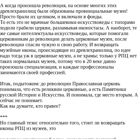
А когда произошла революция, на основе многих этих
древлехранилищ были образованы провинциальные музеи!
Просто брали их целиком, и включали в фонды.
То есть это не мрачные большевики-искусствоведы с топорами
ходили грабили церкви, разламывая иконостасы. А наоборот, те
же самые интеллектуалы-искусствоведы, которые помогали
церковникам до революции делать церковные музеи, после
революции спасли чужую и свою работу. И возвращать
музейные иконы, происходящие из древлехранилищ, по идее
надо тогда уж в церковные музеи, а не храмы; только у РПЦ нет
таких нормальных музеев, потому что в 20 веке давно
произошла специализация, и каждые профессионалы
занимаются своей профессией.
Итак, подытожим: до революции Православная церковь
понимала, что есть реликвии церковные, а есть Памятники
русской Истории и Искусства. И понимала, где место вторым. А
сейчас не понимает.
Как вы думаете, кто правее?
***
Но главный тезис относительно того, стоит ли возвращать
иконы РПЦ из музеев, это