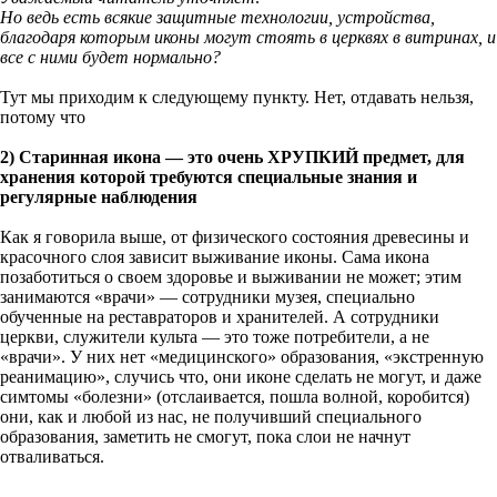
Но ведь есть всякие защитные технологии, устройства,
благодаря которым иконы могут стоять в церквях в витринах, и
все с ними будет нормально?
Тут мы приходим к следующему пункту. Нет, отдавать нельзя,
потому что
2) Старинная икона — это очень ХРУПКИЙ предмет, для
хранения которой требуются специальные знания и
регулярные наблюдения
Как я говорила выше, от физического состояния древесины и
красочного слоя зависит выживание иконы. Сама икона
позаботиться о своем здоровье и выживании не может; этим
занимаются «врачи» — сотрудники музея, специально
обученные на реставраторов и хранителей. А сотрудники
церкви, служители культа — это тоже потребители, а не
«врачи». У них нет «медицинского» образования, «экстренную
реанимацию», случись что, они иконе сделать не могут, и даже
симтомы «болезни» (отслаивается, пошла волной, коробится)
они, как и любой из нас, не получивший специального
образования, заметить не смогут, пока слои не начнут
отваливаться.