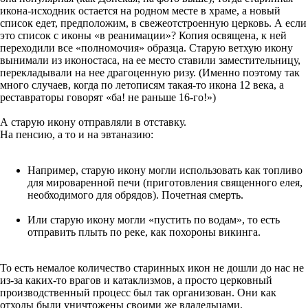
икона-исходник остается на родном месте в храме, а новый
список едет, предположим, в свежеотстроенную церковь. А если
это список с иконы «в реанимации»? Копия освящена, к ней
переходили все «полномочия» образца. Старую ветхую икону
вынимали из иконостаса, на ее место ставили заместительницу,
перекладывали на нее драгоценную ризу. (Именно поэтому так
много случаев, когда по летописям такая-то икона 12 века, а
реставраторы говорят «ба! не раньше 16-го!»)
А старую икону отправляли в отставку.
На пенсию, а то и на эвтаназию:
Например, старую икону могли использовать как топливо
для мироваренной печи (приготовления священного елея,
необходимого для обрядов). Почетная смерть.
Или старую икону могли «пустить по водам», то есть
отправить плыть по реке, как похороны викинга.
То есть немалое количество старинных икон не дошли до нас не
из-за каких-то врагов и катаклизмов, а просто церковный
производственный процесс был так организован. Они как
отходы были уничтожены своими же владельцами.