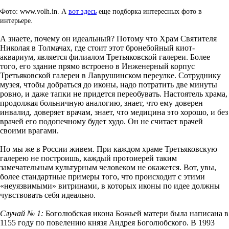
Фото: www.volh.in. А
вот здесь
еще подборка интересных фото в
интерьере.
А знаете, почему он идеальный? Потому что Храм Святителя
Николая в Толмачах, где стоит этот бронебойный киот-
аквариум, является филиалом Третьяковской галереи. Более
того, его здание прямо встроено в Инженерный корпус
Третьяковской галереи в Лаврушинском переулке. Сотруднику
музея, чтобы добраться до иконы, надо потратить две минуты
ровно, и даже тапки не придется переобувать. Настоятель храма,
продолжая больничную аналогию, знает, что ему доверен
инвалид, доверяет врачам, знает, что медицина это хорошо, и без
врачей его подопечному будет худо. Он не считает врачей
своими врагами.
Но мы же в России живем. При каждом храме Третьяковскую
галерею не построишь, каждый протоиерей таким
замечательным культурным человеком не окажется. Вот, увы,
более стандартные примеры того, что происходит с этими
«неуязвимыми» витринами, в которых иконы по идее должны
чувствовать себя идеально.
Случай № 1:
Боголюбская икона Божьей матери была написана в
1155 году по повелению князя Андрея Боголюбского. В 1993