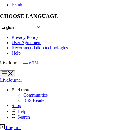
Frank
CHOOSE LANGUAGE
Privacy Policy
User Agreement
Recommendation technologies
Help
LiveJournal
— v.931
?
?
LiveJournal
Find more
Communities
RSS Reader
Shop
Help
Search
Log in
`