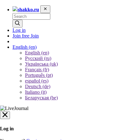
shakko.ru
Log in
Join free
Join
English
(en)
English (en)
Русский (ru)
Українська (uk)
Français (fr)
Português (pt)
español (es)
Deutsch (de)
Italiano (it)
Беларуская (be)
Log in