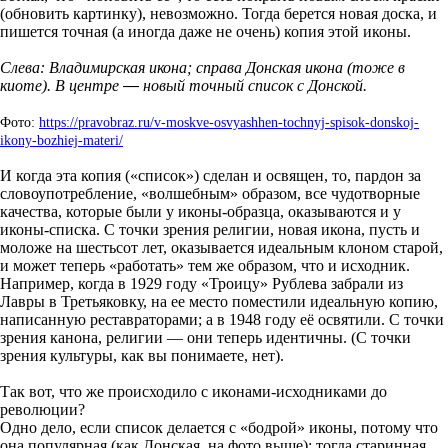
(обновить картинку), невозможно. Тогда берется новая доска, и
пишется точная (а иногда даже не очень) копия этой иконы.
Слева: Владимирская икона; справа Донская икона (тоже в
киоте). В центре
—
новый точный список с Донской.
Фото:
https://pravobraz.ru/v-moskve-osvyashhen-tochnyj-spisok-donskoj-
ikony-bozhiej-materi/
И когда эта копия («список») сделан и освящен, то, пардон за
словоупотребление, «волшебным» образом, все чудотворные
качества, которые были у иконы-образца, оказываются и у
иконы-списка. С точки зрения религии, новая икона, пусть и
моложе на шестьсот лет, оказывается идеальным клоном старой,
и может теперь «работать» тем же образом, что и исходник.
Например, когда в 1929 году «Троицу» Рублева забрали из
Лавры в Третьяковку, на ее место поместили идеальную копию,
написанную реставраторами; а в 1948 году её освятили. С точки
зрения канона, религии — они теперь идентичны. (С точки
зрения культуры, как вы понимаете, нет).
Так вот, что же происходило с иконами-исходниками до
революции?
Одно дело, если список делается с «бодрой» иконы, потому что
она популярная (как Донская, на фото выше); тогда старинная