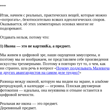
***
Итак, начнем с реальных, практических вещей, которые можно
«потрогать», безотносительно всяких идеологических споров.
Оказывается, об этих элементарных основах многие не
подозревают.
Отдавать нельзя, потому что:
1) Икона — это не картинКа, а предмет.
Мы живем в цифровой эре, наши ощущения замусорены, и
поэтому мы не воображаем, не представляем себе произведения
искусства трехмерными. Поэтому я повторю тут то, о чем, как
ни странно, шла речь в вопросе «
Почему подделывать Малевича
и других авангардистов на самом деле трудно?
»
Разница между иконой, которую мы видим на экране, в альбоме
репродукций, в календаре — огромна. Плоская двухмерная
фотокопия — идеальна, она неуязвима и отныне останется в
цифровой вечности.
Реальная же икона — это предмет.
Деревянный предмет.