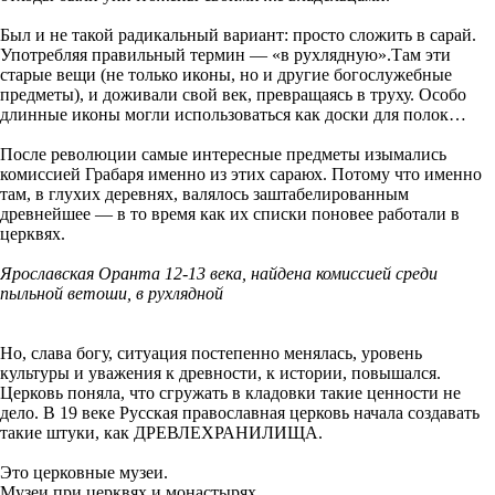
Был и не такой радикальный вариант: просто сложить в сарай.
Употребляя правильный термин — «в рухлядную».Там эти
старые вещи (не только иконы, но и другие богослужебные
предметы), и доживали свой век, превращаясь в труху. Особо
длинные иконы могли использоваться как доски для полок…
После революции самые интересные предметы изымались
комиссией Грабаря именно из этих сараюх. Потому что именно
там, в глухих деревнях, валялось заштабелированным
древнейшее — в то время как их списки поновее работали в
церквях.
Ярославская Оранта 12-13 века, найдена комиссией среди
пыльной ветоши, в рухлядной
Но, слава богу, ситуация постепенно менялась, уровень
культуры и уважения к древности, к истории, повышался.
Церковь поняла, что сгружать в кладовки такие ценности не
дело. В 19 веке Русская православная церковь начала создавать
такие штуки, как ДРЕВЛЕХРАНИЛИЩА.
Это церковные музеи.
Музеи при церквях и монастырях.