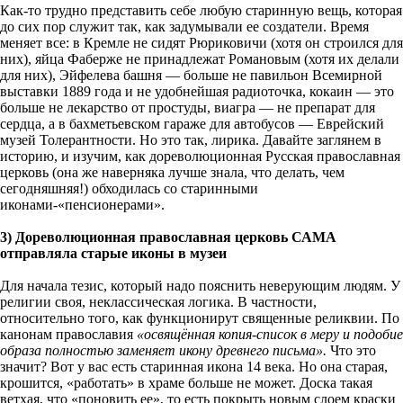
Как-то трудно представить себе любую старинную вещь, которая
до сих пор служит так, как задумывали ее создатели. Время
меняет все: в Кремле не сидят Рюриковичи (хотя он строился для
них), яйца Фаберже не принадлежат Романовым (хотя их делали
для них), Эйфелева башня — больше не павильон Всемирной
выставки 1889 года и не удобнейшая радиоточка, кокаин — это
больше не лекарство от простуды, виагра — не препарат для
сердца, а в бахметьевском гараже для автобусов — Еврейский
музей Толерантности. Но это так, лирика. Давайте заглянем в
историю, и изучим, как дореволюционная Русская православная
церковь (она же наверняка лучше знала, что делать, чем
сегодняшняя!) обходилась со старинными
иконами-«пенсионерами».
3) Дореволюционная православная церковь САМА
отправляла старые иконы в музеи
Для начала тезис, который надо пояснить неверующим людям. У
религии своя, неклассическая логика. В частности,
относительно того, как функционирут священные реликвии. По
канонам православия
«освящённая копия-список в меру и подобие
образа полностью заменяет икону древнего письма».
Что это
значит? Вот у вас есть старинная икона 14 века. Но она старая,
крошится, «работать» в храме больше не может. Доска такая
ветхая, что «поновить ее», то есть покрыть новым слоем краски