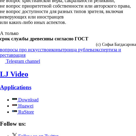
не вопрос христианской веры, сакральности реликвий,
не вопрос приоритетной собственности или авторского права,
не вопрос доступности для разных типов зрителя, включая
неверующих или иностранцев
или каких-либо иных аспектов.
А только
срок службы древесины согласно ГОСТ
(с) Софья Багдасарова
вопросы про искусство
иконы
троица рублева
экспертиза и
реставрация
Telegram channel
LJ Video
Applications
Download
Huawei
RuStore
Follow us: