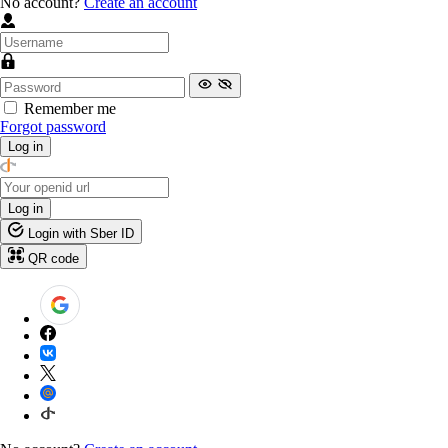
No account?
Create an account
Remember me
Forgot password
Log in
Log in
Login with Sber ID
QR code