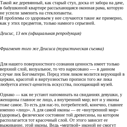
Такой же деревянный, как старый стул, доска от забора на даче,
в бабушкиной квартире рассыхающаяся оконная рама, которую
не успели заменить на стеклопакеты.
И проблемы со здоровьем у нее случаются такие же примерно,
как у этих предметов, только намного серьезней.
Деисис, 13 век (официальная репродукция)
Фрагмент того же Деисиса (туристическая съемка)
Для нашего поверхностного сознания ценность имеет только
верхний слой, визуальное, то что нарисовано -— в данном
случае лик Богоматери. Перед этим ликом молится верующий в
церкви, красотой и виртуозностью прописи того же лика
любуется атеист-ценитель искусства, посещающий музей.
Однако — как не устают напоминать на свиданиях девушки, у
женщины главное не лицо, а внутренний мир; вот и у иконы
тоже самое. То есть для нас-то, потребителей, конечно, главнее
именно «лицо». А для самой иконы — ее «внутренний мир»
(здоровье), физическое состояние той древесины, на котором
располагается тот красочный слой. От этого зависит ее
выживание, этой иконы. Ведь «мертвой» иконой не смогут