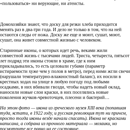
«пользоваться» ни верующие, ни атеисты.
Домохозяйки знают, что доску для резки хлеба приходится
менять раз в два-три года. И дело не только в том, что на ней
остаются следы от ножа. Доску же еще и моют, сушат, моют,
сушат, она живет совместной жизнью с человеком.
Старинные иконы, о которых идет речь, веками жили
совместной жизнь с тысячами людей. Триста, четыреста, пятьсот
лет подряд эти иконы стояли в храме, где к ним
прикладывались, то есть целовали губами (параметр
истираемости хуже чем у полов в метро), перед ними жгли свечи
(нарушали температурно-влажностный баланс), их носили в
крестных ходах на улице в любую погоду под любыми
осадками, в них вбивали гвозди, чтобы надеть новый оклад,
наносили новые слои краски, в них поселялись новые
поколения жучков-чревоточцев, плесени и бактерий…
На этом фото — икона из греческого музея XIII века (попавшая
туда, кстати, в 1922 году, и русская революция тут ни причем,
просто тогда иконы везде начали спасать).
Икона не красками
написана, а собрана из прочного материала — мозаики, но
посмотрите все равно на ее состояние.