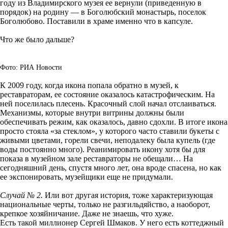
году из Владимирского музея ее вернули (приведенную в
порядок) на родину — в Боголюбский монастырь, поселок
Боголюбово. Поставили в храме именно что в капсуле.
Что же было дальше?
Фото: РИА Новости
К 2009 году, когда икона попала обратно в музей, к
реставраторам, ее состояние оказалось катастрофическим. На
ней поселилась плесень. Красочный слой начал отслаиваться.
Механизмы, которые внутри витрины должны были
обеспечивать режим, как оказалось, давно сдохли. В итоге икона
просто стояла «за стеклом», у которого часто ставили букеты с
живыми цветами, горели свечи, неподалеку была купель (где
воды постоянно много). Реанимировать икону хотя бы для
показа в музейном зале реставраторы не обещали… На
сегодняшний день, спустя много лет, она вроде спасена, но как
ее экспонировать, музейщики еще не придумали.
Случай № 2.
Или вот другая история, тоже характеризующая
национальные черты, только не разгильдяйство, а наоборот,
крепкое хозяйничание. Даже не знаешь, что хуже.
Есть такой миллионер Сергей Шмаков. У него есть коттеджный