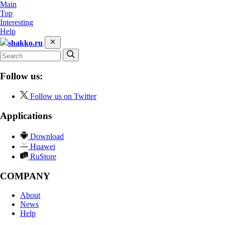
Main
Top
Interesting
Help
shakko.ru
Follow us:
Follow us on Twitter
Applications
Download
Huawei
RuStore
COMPANY
About
News
Help