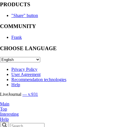
PRODUCTS
"Share" button
COMMUNITY
Frank
CHOOSE LANGUAGE
Privacy Policy
User Agreement
Recommendation technologies
Help
LiveJournal
— v.931
Main
Top
Interesting
Help