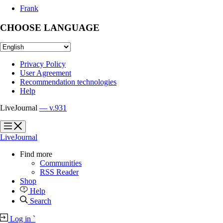
Frank
CHOOSE LANGUAGE
Privacy Policy
User Agreement
Recommendation technologies
Help
LiveJournal
— v.931
?
?
LiveJournal
Find more
Communities
RSS Reader
Shop
Help
Search
Log in
`