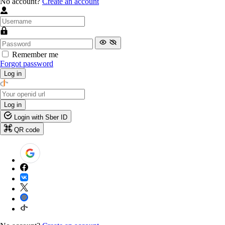
No account?
Create an account
Remember me
Forgot password
Log in
Log in
Login with Sber ID
QR code