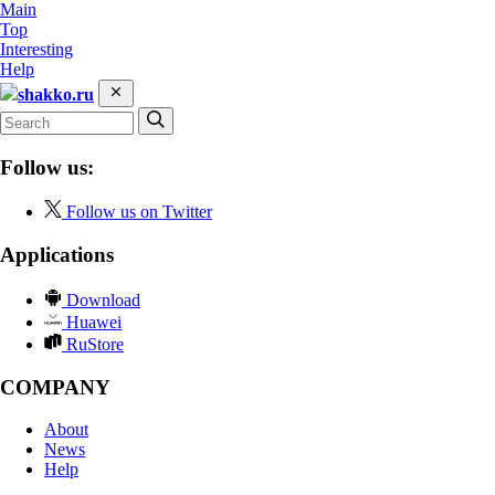
Main
Top
Interesting
Help
shakko.ru
Follow us:
Follow us on Twitter
Applications
Download
Huawei
RuStore
COMPANY
About
News
Help