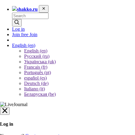
shakko.ru
Log in
Join free
Join
English
(en)
English (en)
Русский (ru)
Українська (uk)
Français (fr)
Português (pt)
español (es)
Deutsch (de)
Italiano (it)
Беларуская (be)
Log in