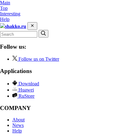
Main
Top
Interesting
Help
shakko.ru
Follow us:
Follow us on Twitter
Applications
Download
Huawei
RuStore
COMPANY
About
News
Help