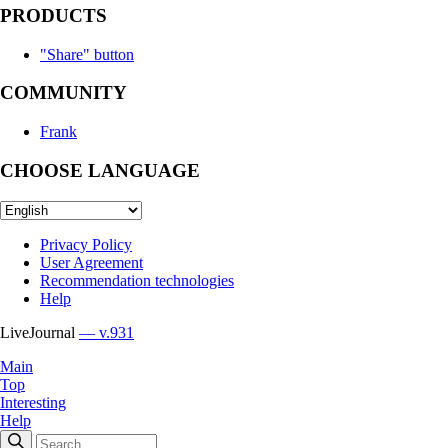
PRODUCTS
"Share" button
COMMUNITY
Frank
CHOOSE LANGUAGE
Privacy Policy
User Agreement
Recommendation technologies
Help
LiveJournal
— v.931
Main
Top
Interesting
Help