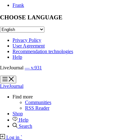
Frank
CHOOSE LANGUAGE
Privacy Policy
User Agreement
Recommendation technologies
Help
LiveJournal
— v.931
?
?
LiveJournal
Find more
Communities
RSS Reader
Shop
Help
Search
Log in
`