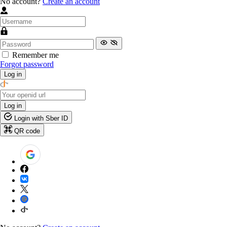
No account?
Create an account
Remember me
Forgot password
Log in
Log in
Login with Sber ID
QR code