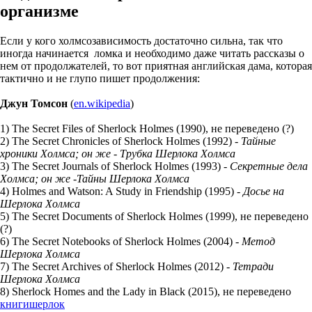
организме
Если у кого холмсозависимость достаточно сильна, так что
иногда начинается ломка и необходимо даже читать рассказы о
нем от продолжателей, то вот приятная английская дама, которая
тактично и не глупо пишет продолжения:
Джун Томсон
(
en.wikipedia
)
1) The Secret Files of Sherlock Holmes (1990), не переведено (?)
2) The Secret Chronicles of Sherlock Holmes (1992) -
Тайные
хроники Холмса; он же - Трубка Шерлока Холмса
3) The Secret Journals of Sherlock Holmes (1993) -
Секретные дела
Холмса;
он же -
Тайны Шерлока Холмса
4) Holmes and Watson: A Study in Friendship (1995) -
Досье на
Шерлока Холмса
5) The Secret Documents of Sherlock Holmes (1999), не переведено
(?)
6) The Secret Notebooks of Sherlock Holmes (2004) -
Метод
Шерлока Холмса
7) The Secret Archives of Sherlock Holmes (2012) -
Тетради
Шерлока Холмса
8) Sherlock Homes and the Lady in Black (2015), не переведено
книги
шерлок