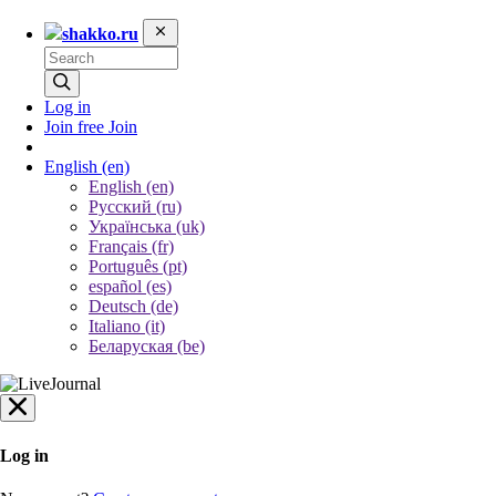
shakko.ru
Log in
Join free
Join
English
(en)
English (en)
Русский (ru)
Українська (uk)
Français (fr)
Português (pt)
español (es)
Deutsch (de)
Italiano (it)
Беларуская (be)
Log in