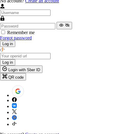
No account?
Create an account
Remember me
Forgot password
Log in
Log in
Login with Sber ID
QR code