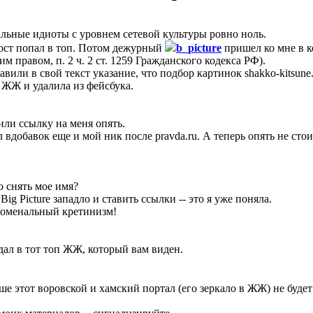
нальные идиоты с уровнем сетевой культуры ровно ноль.
пост попал в топ. Потом дежурный
b_picture
пришел ко мне в к
им правом, п. 2 ч. 2 ст. 1259 Гражданского кодекса РФ).
авили в свой текст указание, что подбор картинок shakko-kitsune
а ЖЖ и удалила из фейсбука.
или ссылку на меня опять.
 вдобавок еще и мой ник после pravda.ru. А теперь опять не стои
о снять мое имя?
g Picture западло и ставить ссылки -- это я уже поняла.
номенальный кретинизм!
ал в тот топ ЖЖ, который вам виден.
е этот воровской и хамский портал (его зеркало в ЖЖ) не будет