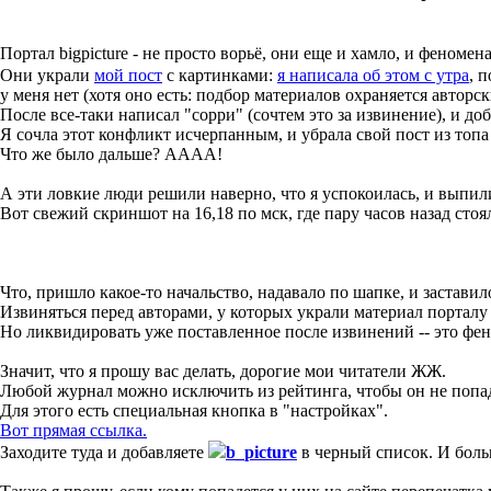
Портал bigpicture - не просто ворьё, они еще и хамло, и феноме
Они украли
мой пост
с картинками:
я написала об этом с утра
, 
у меня нет (хотя оно есть: подбор материалов охраняется авторск
После все-таки написал "сорри" (сочтем это за извинение), и доб
Я сочла этот конфликт исчерпанным, и убрала свой пост из топ
Что же было дальше? АААА!
А эти ловкие люди решили наверно, что я успокоилась, и выпил
Вот свежий скриншот на 16,18 по мск, где пару часов назад стоял
Что, пришло какое-то начальство, надавало по шапке, и заставил
Извиняться перед авторами, у которых украли материал порталу Bi
Но ликвидировать уже поставленное после извинений -- это фе
Значит, что я прошу вас делать, дорогие мои читатели ЖЖ.
Любой журнал можно исключить из рейтинга, чтобы он не попад
Для этого есть специальная кнопка в "настройках".
Вот прямая ссылка.
Заходите туда и добавляете
b_picture
в черный список. И больш