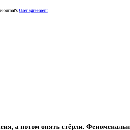
veJournal's
User agreement
еня, а потом опять стёрли. Феноменаль