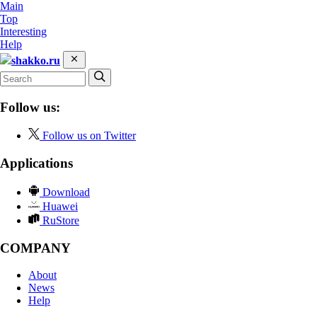
Main
Top
Interesting
Help
shakko.ru
Follow us:
Follow us on Twitter
Applications
Download
Huawei
RuStore
COMPANY
About
News
Help