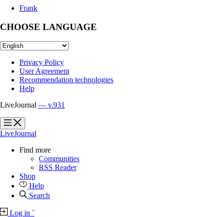
Frank
CHOOSE LANGUAGE
Privacy Policy
User Agreement
Recommendation technologies
Help
LiveJournal
— v.931
?
?
LiveJournal
Find more
Communities
RSS Reader
Shop
Help
Search
Log in
`