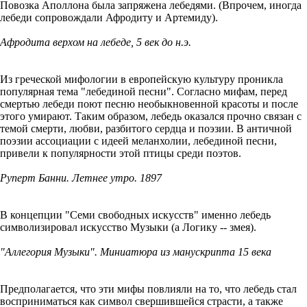
Повозка Аполлона была запряжена лебедями. (Впрочем, иногда
лебеди сопровождали Афродиту и Артемиду).
Афродита верхом на лебеде, 5 век до н.э.
Из греческой мифологии в европейскую культуру проникла
популярная тема "лебединой песни". Согласно мифам, перед
смертью лебеди поют песню необыкновенной красоты и после
этого умирают. Таким образом, лебедь оказался прочно связан с
темой смерти, любви, разбитого сердца и поэзии. В античной
поэзии ассоциации с идеей меланхолии, лебединой песни,
привели к популярности этой птицы среди поэтов.
Руперт Банни. Летнее утро. 1897
В концепции "Семи свободных искусств" именно лебедь
символизировал искусство Музыки (а Логику -- змея).
"Аллегория Музыки". Миниатюра из манускрипта 15 века
Предполагается, что эти мифы повлияли на то, что лебедь стал
восприниматься как символ свершившейся страсти, а также