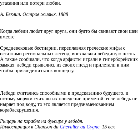
угасания или потери любви.
А. Беклин. Остров живых. 1888
Когда лебеди любят друг друга, они будто бы свивают свои шеи
вместе.
Средневековые бестиарии, переплавляя греческие мифы с
остатками региональных легенд, восхваляли лебединую песнь.
А также сообщали, что когда арфисты играли в гиперборейских
замках, лебеди срывались из своих гнезд и прилетали к ним,
чтобы присоединиться к концерту.
Лебеди считались способными к предсказанию будущего, и
потому моряки считали их поведение приметой: если лебедь не
ныряет под воду, то это является предзнаменованием
кораблекрушения.
Рыцарь на корабле на буксире у лебедя.
Иллюстрация к Chanson du
Chevalier au Cygne,
15 век