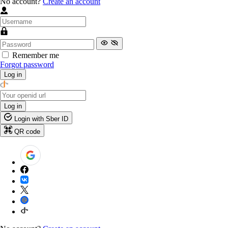
No account?
Create an account
Remember me
Forgot password
Log in
Log in
Login with Sber ID
QR code