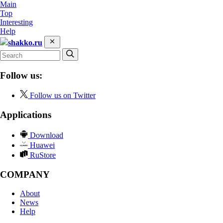
Main
Top
Interesting
Help
shakko.ru
Follow us:
Follow us on Twitter
Applications
Download
Huawei
RuStore
COMPANY
About
News
Help