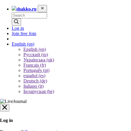
shakko.ru
Log in
Join free
Join
English
(en)
English (en)
Русский (ru)
Українська (uk)
Français (fr)
Português (pt)
español (es)
Deutsch (de)
Italiano (it)
Беларуская (be)
Log in