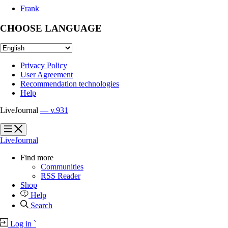
Frank
CHOOSE LANGUAGE
Privacy Policy
User Agreement
Recommendation technologies
Help
LiveJournal
— v.931
?
?
LiveJournal
Find more
Communities
RSS Reader
Shop
Help
Search
Log in
`