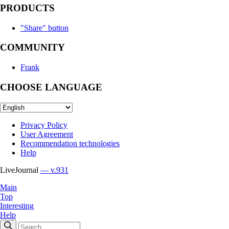
PRODUCTS
"Share" button
COMMUNITY
Frank
CHOOSE LANGUAGE
Privacy Policy
User Agreement
Recommendation technologies
Help
LiveJournal
— v.931
Main
Top
Interesting
Help