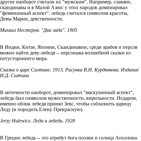
другие наоборот считали их "мужским". Например, славяне,
скандинавы и в Малой Азии: у этих народов доминировал
"фемининный аспект": лебедь считался символом красоты,
Девы Марии, девственности.
Михаил Нестеров. "Два лада". 1905
В Индии, Китае, Японии, Скандинавии, среди арабов и персов
можно найти деву-лебедя -- персонажа волшебной сказки из
потустороннего мира.
Сказка о царе Салтане. 1913. Рисунки В.Н. Курдюмова. Издание
И.Д. Сытина
В античности наоборот, доминировал "маскулинный аспект",
лебедь был символом мужественности, вирильности. Недаром,
именно облик лебедя принял Зевс, чтобы соблазнить царицу
Леду (и породить Елену Прекрасную).
Jerzy Hulewicz. Леда и лебедь. 1928
В Греции лебедь -- это атрибут бога поэзии и солнца Аполлона.