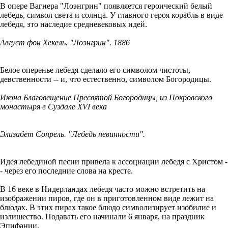
В опере Вагнера "Лоэнгрин" появляется героический белый
лебедь, символ света и солнца. У главного героя корабль в виде
лебедя, это наследие средневековых идей.
Август фон Хекель. "Лоэнгрин". 1886
Белое оперенье лебедя сделало его символом чистоты,
девственности -- и, что естественно, символом Богородицы.
Икона Благовещение Пресвятой Богородицы, из Покровского
монастыря в Суздале XVI века
Элизабет Сонрель. "Лебедь невинности".
Идея лебединой песни привела к ассоциации лебедя с Христом -
- через его последние слова на кресте.
В 16 веке в Нидерландах лебедя часто можно встретить на
изображении пиров, где он в приготовленном виде лежит на
блюдах. В этих пирах такое блюдо символизирует изобилие и
излишество. Подавать его начинали 6 января, на праздник
Эпифании.