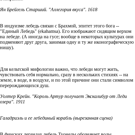
Ян Брейгель Старший. "Аллегория вкуса". 1618
В индуизме лебедь связан с Брахмой, эпитет этого бога --
"Единый Лебедь" (ekahamsa). Его изображают сидящим верхом
на лебеде. (А иногда на гусе; вообще в некоторых культурах они
подменяют друг друга, занимая одну и ту же иконографическую
нишу).
Для кельтской мифологии важно, что лебеди могут жить,
чувствовать себя нормально, сразу в нескольких стихиях -- на
земле, в воде, в воздухе, и по этой причине они стали символом
перерождающихся душ.
Уолтер Крейн. "Король Артур получает Экскалибур от Леди
озера". 1911
Галадриэль и ее лебединый корабль (вырезанная сцена)
В финских легендах лебедь Туонелы обозначает воды