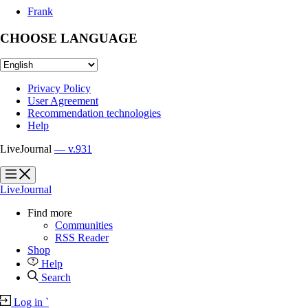
Frank
CHOOSE LANGUAGE
Privacy Policy
User Agreement
Recommendation technologies
Help
LiveJournal
— v.931
?
?
LiveJournal
Find more
Communities
RSS Reader
Shop
Help
Search
Log in
`