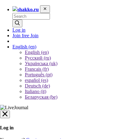
shakko.ru
Log in
Join free
Join
English
(en)
English (en)
Русский (ru)
Українська (uk)
Français (fr)
Português (pt)
español (es)
Deutsch (de)
Italiano (it)
Беларуская (be)
Log in