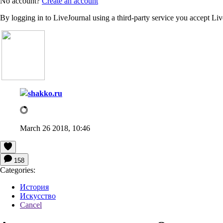
No account?
Create an account
By logging in to LiveJournal using a third-party service you accept Li
shakko.ru
March 26 2018, 10:46
158
Categories:
История
Искусство
Cancel