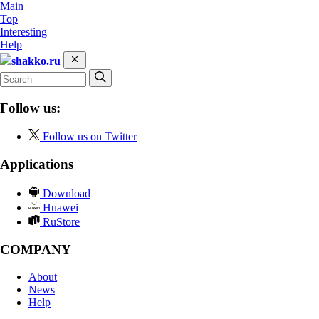
Main
Top
Interesting
Help
shakko.ru
Follow us:
Follow us on Twitter
Applications
Download
Huawei
RuStore
COMPANY
About
News
Help