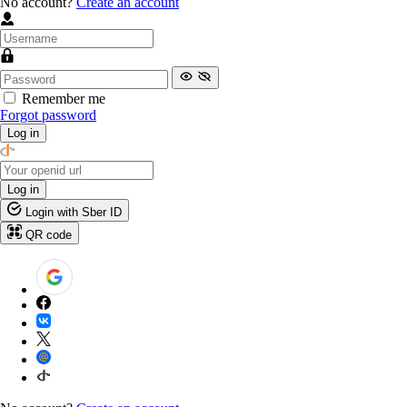
No account?
Create an account
Remember me
Forgot password
Log in
Log in
Login with Sber ID
QR code