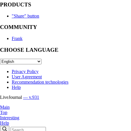
PRODUCTS
"Share" button
COMMUNITY
Frank
CHOOSE LANGUAGE
Privacy Policy
User Agreement
Recommendation technologies
Help
LiveJournal
— v.931
Main
Top
Interesting
Help